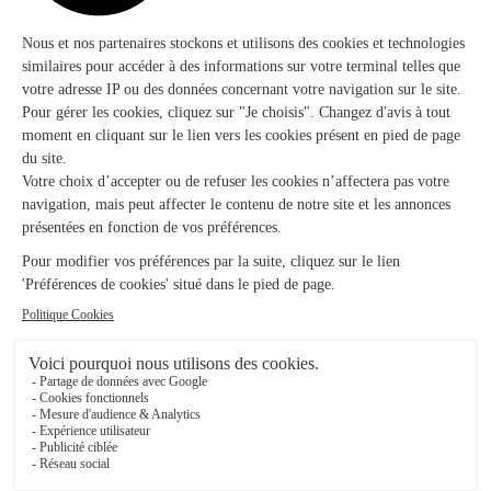
★
★
★
★
★
Très pro bonne qualité du produit
Très pro bonne qualité du produit
16/01/2026
★
★
★
★
★
Très jolies composition
Très jolies composition
05/12/2025
Trustpilot
Échantillon d'avis clients fourni via Trustpilot.
Voir tous
les avis de la marque Interflora sur Trustpilot
Livraison de fleurs à Foissy-lès-Vézelay et