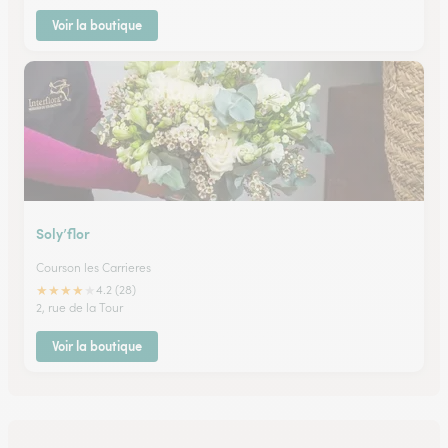
Voir la boutique
Soly’flor
Courson les Carrieres
★
★
★
★
★
4.2 (28)
2, rue de la Tour
Voir la boutique