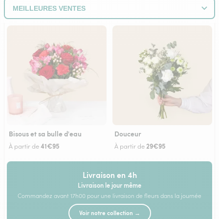
Bisous et sa bulle d'eau
Douceur
41€95
29€95
À partir de
À partir de
Livraison en 4h
Livraison le jour même
Commandez avant 17h00 pour une livraison de fleurs dans la journée
Voir notre collection →