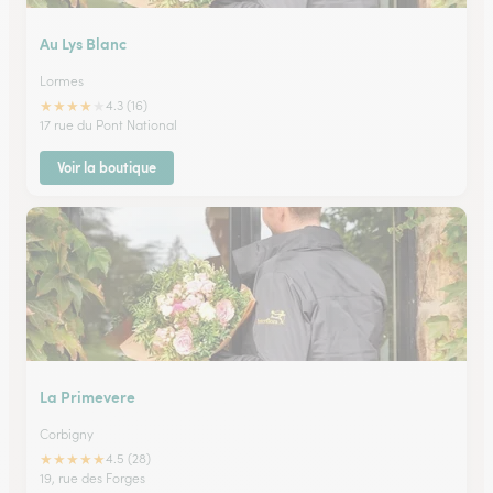
Au Lys Blanc
Lormes
★
★
★
★
★
4.3 (16)
17 rue du Pont National
Voir la boutique
La Primevere
Corbigny
★
★
★
★
★
4.5 (28)
19, rue des Forges