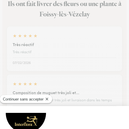
Ils ont fait livrer des fleurs ou une plante à
Foissy-lès-Vézelay
★
★
★
★
★
Très réactif
Très réactif
07/02/2026
★
★
★
★
★
Composition de muguet très joli et…
Composition de muguet très joli et livraison dans les temps
13/05/2026