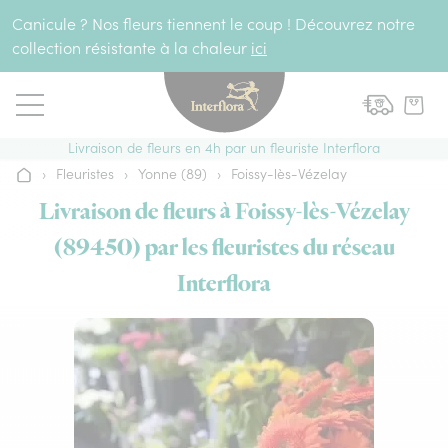
Aller au contenu
Canicule ? Nos fleurs tiennent le coup ! Découvrez notre
collection résistante à la chaleur
ici
Livraison de fleurs en 4h par un fleuriste Interflora
›
Fleuristes
›
Yonne (89)
›
Foissy-lès-Vézelay
Accueil
Livraison de fleurs à Foissy-lès-Vézelay
(89450) par les fleuristes du réseau
Interflora