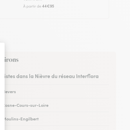
44€95
À partir de
nvirons
euristes dans la Nièvre du réseau Interflora
 à Nevers
 à Cosne-Cours-sur-Loire
 à Moulins-Engilbert