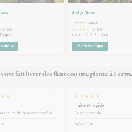
vere
Au Lys Blanc
Chateau Chinon
★
★
★
★
★
4.5 (28)
4.8 (106)
 Forges
5 place du Dr Bondoux
 boutique
Voir la boutique
ls ont fait livrer des fleurs ou une plante à Lorm
★
★
★
★
★
★
★
Fluide et rapide
et facilité de la commande ! 👍
Fluide et rapide
26
28/02/2026