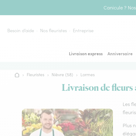
Aller au contenu
Canicule ? Nos 
Besoin d’aide
Nos fleuristes
Entreprise
Livraison express
Anniversaire
›
Fleuristes
›
Nièvre (58)
›
Lormes
Accueil
Livraison de fleurs
Les fl
fleuri
Plus n
élégan