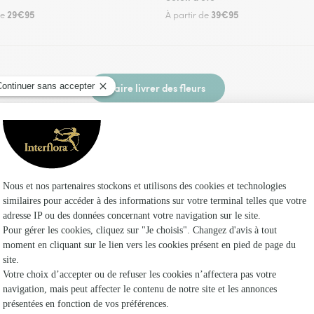
29€95
39€95
de
À partir de
Faire livrer des fleurs
z un fleuriste Interflora à Lormes et dans ses e
Les fl
Fleuristes
Fleuristes
Fleuristes