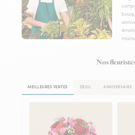
compos
bouqu
annive
émotio
moins
Nos fleuriste
MEILLEURES VENTES
DEUIL
ANNIVERSAIRE