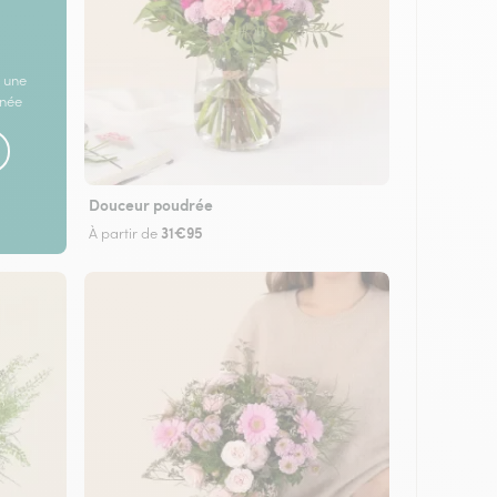
 une
rnée
Douceur poudrée
31€95
À partir de