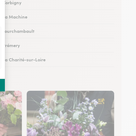
 à Corbigny
 à La Machine
 à Fourchambault
 à Prémery
à La Charité-sur-Loire
 à Saint-Parize-le-Châtel
 à Cercy-la-Tour