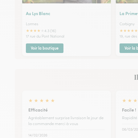
Au Lys Blanc
La Prime
Lormes
Corbigny
★
★
★
★
★
★
★
★
★
★
4.3 (16)
17 rue du Pont National
19, rue des
Voir la boutique
Voir la
I
★
★
★
★
★
★
★
★
Efficacité
Facile !
Agréablement surprise livraison le jour de
Rapidité 
la commande merci à vous
06/03/20
14/02/2026