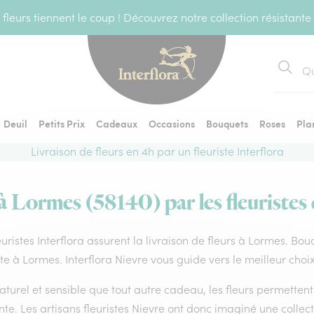
fleurs tiennent le coup ! Découvrez notre collection résistante
Recher
Deuil
Petits Prix
Cadeaux
Occasions
Bouquets
Roses
Pla
Livraison de fleurs en 4h par un fleuriste Interflora
 à Lormes (58140) par les fleuristes 
euristes Interflora assurent la livraison de fleurs à Lormes. Bou
ste à Lormes. Interflora Nievre vous guide vers le meilleur choi
aturel et sensible que tout autre cadeau, les fleurs permette
te. Les artisans fleuristes Nievre ont donc imaginé une collecti