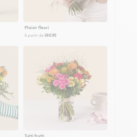
Plaisir fleuri
36€95
À partir de
Tutti frutti