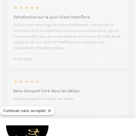
★
★
★
★
★
Satisfaction sur le suivi client Interflora
Suite à mon message de mécontentement concernant la
réception d’un bouquet envoyé pour un anniversaire, qui ne
correspondait pas au visuel attendu en termes de taille et de
rendu, le service client d’Interflora m’a répondu très
rapidement. Ma demande a…
17/05/2026
★
★
★
★
★
beau bouquet livré dans les délais
beau bouquet livré dans les délais
25/07/2026
★
★
★
★
★