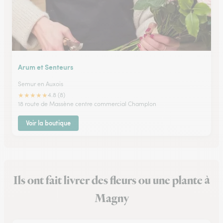
Arum et Senteurs
Semur en Auxois
★
★
★
★
★
4.8 (8)
18 route de Massène centre commercial Champlon
Voir la boutique
Ils ont fait livrer des fleurs ou une plante à
Magny