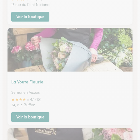
17 rue du Pont National
Voir la boutique
La Voute Fleurie
Semur en Auxois
★
★
★
★
★
4.1 (15)
24, rue Buffon
Voir la boutique