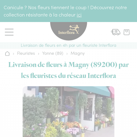
Aller au contenu
Canicule ? Nos fleurs tiennent le coup ! Découvrez notre
collection résistante à la chaleur
ici
Livraison de fleurs en 4h par un fleuriste Interflora
›
Fleuristes
›
Yonne (89)
›
Magny
Accueil
Livraison de fleurs à Magny (89200) par
les fleuristes du réseau Interflora