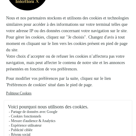
bouquet pour anniversaire
Toujours très satisfaite des services interflora. Je n'hésiterai
pas à recommander si j'ai besoin.
26/03/2026
★
★
★
★
★
Grand choix de bouquets et autres…
Grand choix de bouquets et autres compléments cadeaux,
achats faciles via l’application. Superbe bouquet livré
comme demandé. Une étoile en moins car la livraison
alourdis de beaucoup la facture et le fait de ne pouvoir
choisir le créneau horaire de…
21/06/2026
Trustpilot
Échantillon d'avis clients fourni via Trustpilot.
Voir tous
les avis de la marque Interflora sur Trustpilot