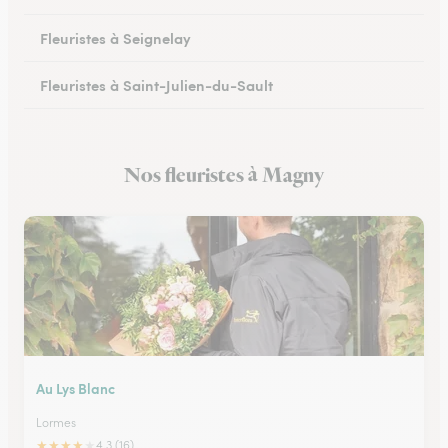
Fleuristes à Seignelay
Fleuristes à Saint-Julien-du-Sault
Fleuristes à Saint-Florentin
Nos fleuristes à Magny
Fleuristes à Monéteau
Au Lys Blanc
Lormes
★
★
★
★
★
4.3 (16)