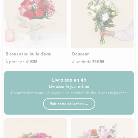
Bisous et sa bulle d'eau
Douceur
41€95
29€95
À partir de
À partir de
Livraison en 4h
Livraison le jour même
Commandez avant 17h00 pour une livraison de fleurs dans la journée
Voir notre collection →