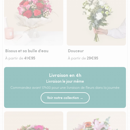
Bisous et sa bulle d'eau
Douceur
41€95
29€95
À partir de
À partir de
Livraison en 4h
Livraison le jour même
Commandez avant 17h00 pour une livraison de fleurs dans la journée
Voir notre collection →