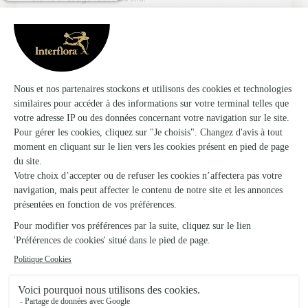
08/03/2026
Trustpilot
Échantillon d'avis clients fourni via Trustpilot.
Voir tous
les avis de la marque Interflora sur Trustpilot
Livraison de fleurs à Étaule et autour : les
villes proches couvertes par le réseau
Interflora
Annéot
FLEURISTE
Provency
FLEURISTES