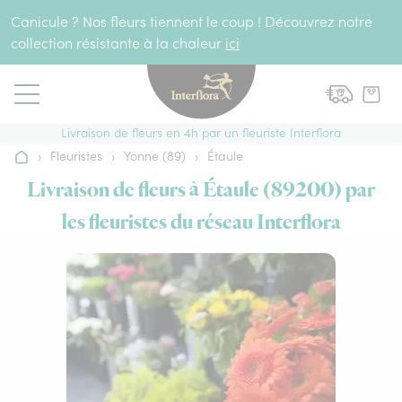
Aller au contenu
Canicule ? Nos fleurs tiennent le coup ! Découvrez notre
collection résistante à la chaleur
ici
Livraison de fleurs en 4h par un fleuriste Interflora
›
Fleuristes
›
Yonne (89)
›
Étaule
Accueil
Livraison de fleurs à Étaule (89200) par
les fleuristes du réseau Interflora