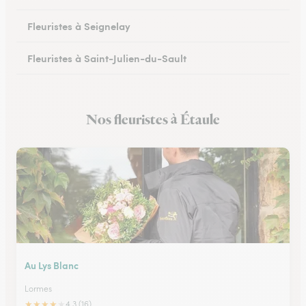
Fleuristes à Seignelay
Fleuristes à Saint-Julien-du-Sault
Fleuristes à Saint-Florentin
Nos fleuristes à Étaule
Fleuristes à Monéteau
Au Lys Blanc
Lormes
★
★
★
★
★
4.3 (16)