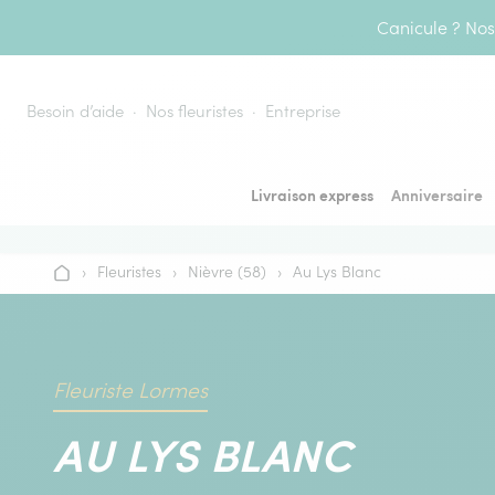
Aller au contenu
Canicule ? Nos 
Besoin d’aide
Nos fleuristes
Entreprise
Livraison express
Anniversaire
›
Fleuristes
›
Nièvre (58)
›
Au Lys Blanc
Accueil
Fleuriste Lormes
AU LYS BLANC