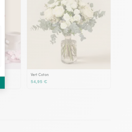
Vert Coton
54,95 €