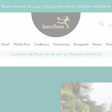
fleurs tiennent le coup ! Découvrez notre collection résistante
Recher
Deuil
Petits Prix
Cadeaux
Occasions
Bouquets
Roses
Pla
Livraison de fleurs en 4h par un fleuriste Interflora