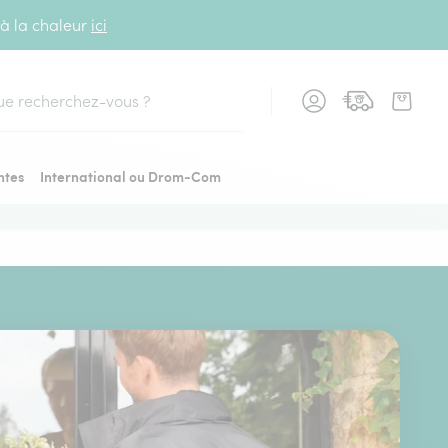
 à la chaleur
ici
cher
ntes
International ou Drom-Com