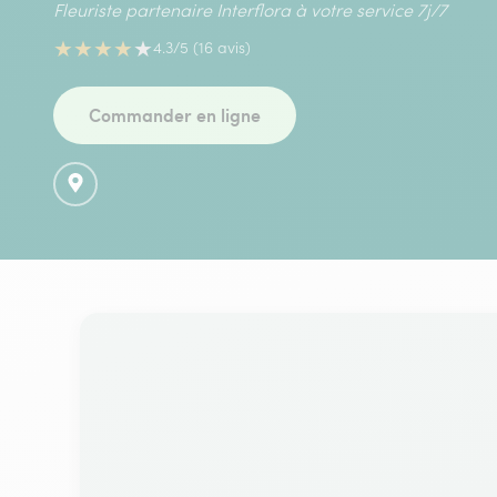
Fleuriste partenaire Interflora à votre service 7j/7
★
★
★
★
★
4.3/5 (16 avis)
Commander en ligne