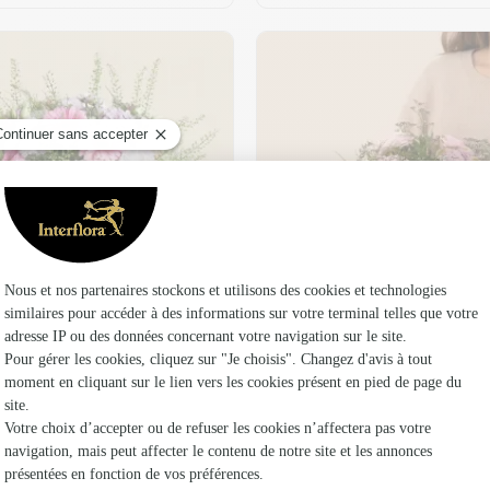
t son vase offert
Plaisir fleuri
36,95 €