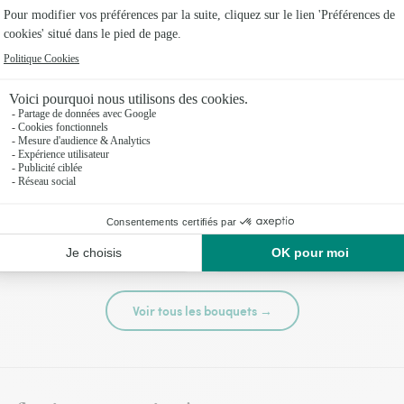
té
Tutti frutti
44,95 €
Voir tous les bouquets →