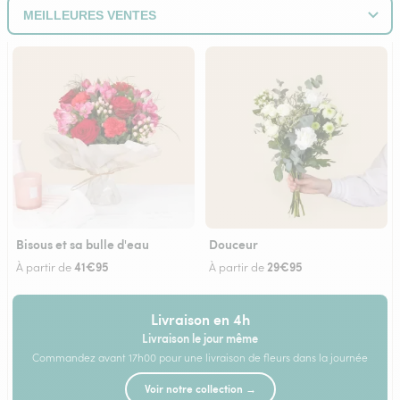
Bisous et sa bulle d'eau
Douceur
41€95
29€95
À partir de
À partir de
Livraison en 4h
Livraison le jour même
Commandez avant 17h00 pour une livraison de fleurs dans la journée
Voir notre collection →