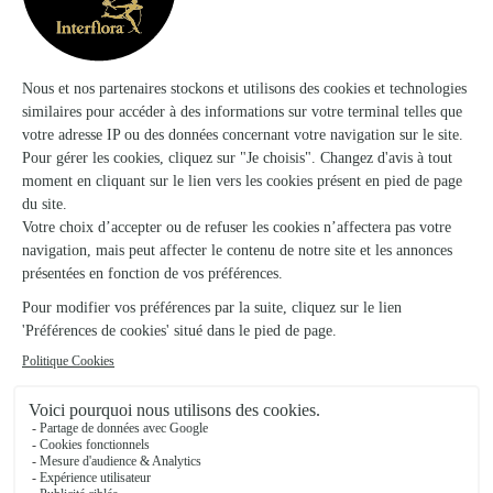
★
★
★
★
★
Bouquet très bien
Bouquet très bien, livraison comme prévue. J’avais eu un
beug qui ne m’avait pas donné la possibilité d’utiliser mon
code promo, et ils ont fait le nécessaire pour que cela soit
possible !
21/03/2026
★
★
★
★
★
Super expérience service client au top…
Super expérience service client au top et réactif !
25/02/2026
Trustpilot
Échantillon d'avis clients fourni via Trustpilot.
Voir tous