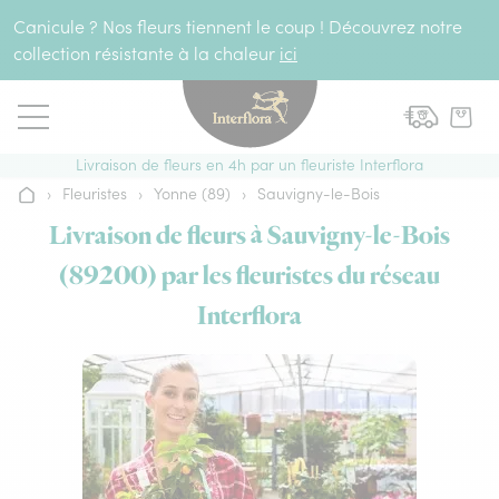
Aller au contenu
Canicule ? Nos fleurs tiennent le coup ! Découvrez notre
collection résistante à la chaleur
ici
Livraison de fleurs en 4h par un fleuriste Interflora
›
Fleuristes
›
Yonne (89)
›
Sauvigny-le-Bois
Accueil
Livraison de fleurs à Sauvigny-le-Bois
(89200) par les fleuristes du réseau
Interflora