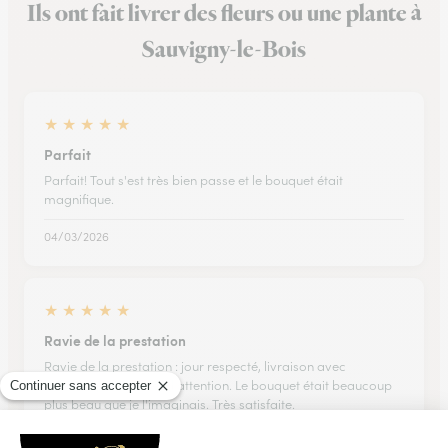
Ils ont fait livrer des fleurs ou une plante à
Sauvigny-le-Bois
★
★
★
★
★
Parfait
Parfait! Tout s'est très bien passe et le bouquet était
magnifique.
04/03/2026
★
★
★
★
★
Ravie de la prestation
Ravie de la prestation : jour respecté, livraison avec
beaucoup de soin et d'attention. Le bouquet était beaucoup
plus beau que je l'imaginais. Très satisfaite.
24/04/2026