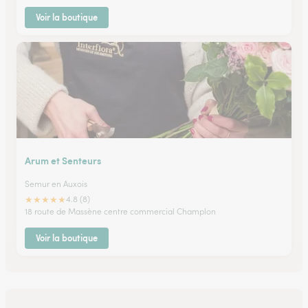
Voir la boutique
Arum et Senteurs
Semur en Auxois
★
★
★
★
★
4.8 (8)
18 route de Massène centre commercial Champlon
Voir la boutique