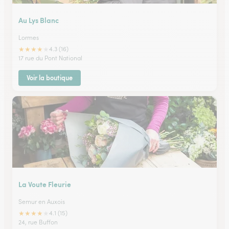
Au Lys Blanc
Lormes
★
★
★
★
★
4.3 (16)
17 rue du Pont National
Voir la boutique
La Voute Fleurie
Semur en Auxois
★
★
★
★
★
4.1 (15)
24, rue Buffon