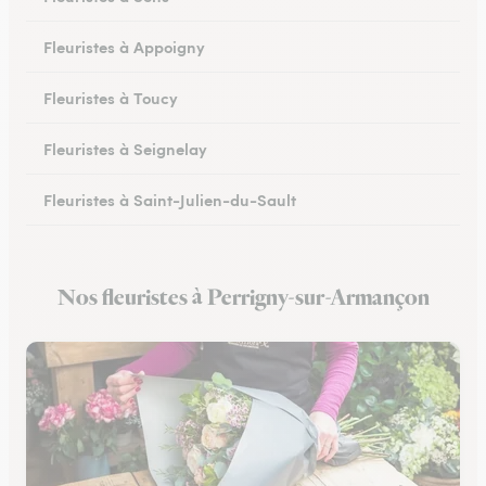
Fleuristes à Appoigny
Fleuristes à Toucy
Fleuristes à Seignelay
Fleuristes à Saint-Julien-du-Sault
Fleuristes à Saint-Florentin
Nos fleuristes à Perrigny-sur-Armançon
Fleuristes à Monéteau