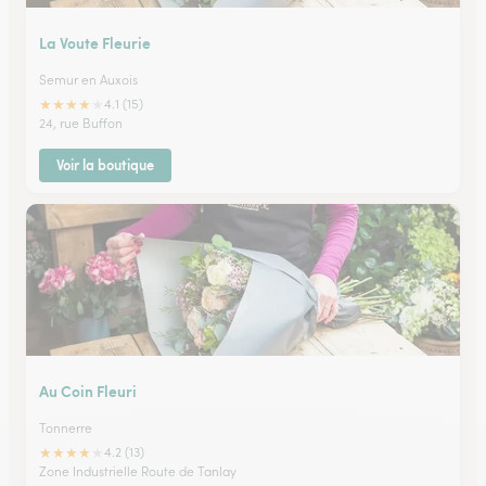
La Voute Fleurie
Semur en Auxois
★
★
★
★
★
4.1 (15)
24, rue Buffon
Voir la boutique
Au Coin Fleuri
Tonnerre
★
★
★
★
★
4.2 (13)
Zone Industrielle Route de Tanlay