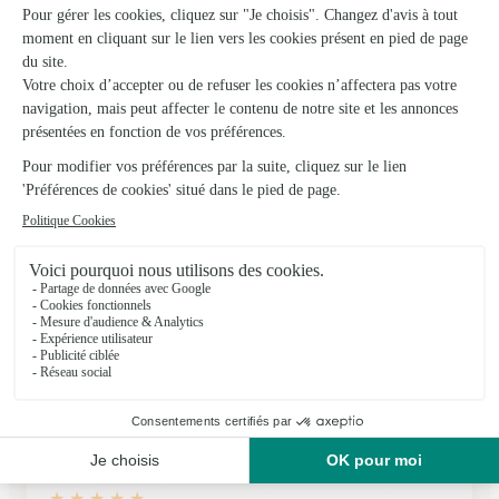
★
★
★
★
★
Bon produit
Livraison dans les délai , avec des produits de qualité
14/02/2026
★
★
★
★
★
Merci à Sandrine la fleuriste,qui a…
Merci à Sandrine la fleuriste,qui a personnellement livrée le
bouquet à ma maman pour la fête des mères. Merci d'avoir
toqué à la porte puis à le fenêtre pour que maman puisse
recevoir le bouquet en main propre et avec…
04/06/2026
★
★
★
★
★