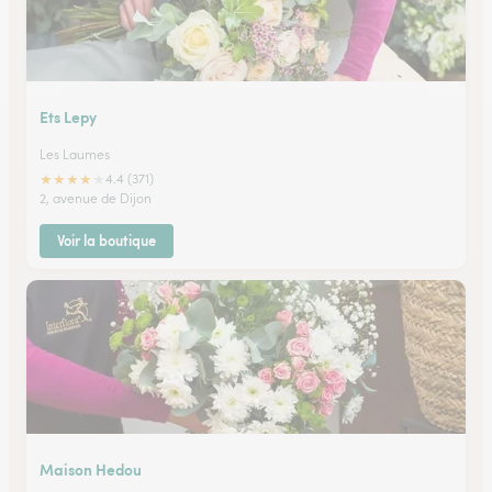
Ets Lepy
Les Laumes
★
★
★
★
★
4.4 (371)
2, avenue de Dijon
Voir la boutique
Maison Hedou