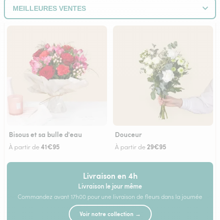
Bisous et sa bulle d'eau
Douceur
41€95
29€95
À partir de
À partir de
Livraison en 4h
Livraison le jour même
Commandez avant 17h00 pour une livraison de fleurs dans la journée
Voir notre collection →