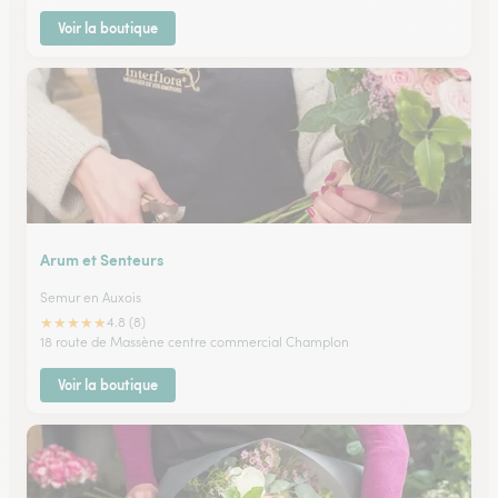
Voir la boutique
Arum et Senteurs
Semur en Auxois
★
★
★
★
★
4.8 (8)
18 route de Massène centre commercial Champlon
Voir la boutique