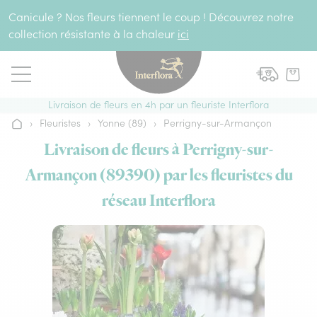
Aller au contenu
Canicule ? Nos fleurs tiennent le coup ! Découvrez notre
collection résistante à la chaleur
ici
Livraison de fleurs en 4h par un fleuriste Interflora
›
Fleuristes
›
Yonne (89)
›
Perrigny-sur-Armançon
Accueil
Livraison de fleurs à Perrigny-sur-
Armançon (89390) par les fleuristes du
réseau Interflora