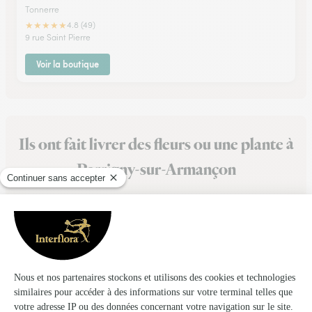
Tonnerre
★
★
★
★
★
4.8 (49)
9 rue Saint Pierre
Voir la boutique
Ils ont fait livrer des fleurs ou une plante à
Perrigny-sur-Armançon
★
★
★
★
★
Très bonne expérience
Très bonne expérience. Choix rapidité et bouquet très bien
présenté. Parfait !
08/05/2026