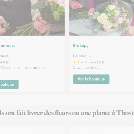
Senteurs
Ets Lepy
Auxois
Les Laumes
★
★
★
★
★
4.8 (8)
4.4 (371)
e Massène centre commercial
2, avenue de Dijon
Voir la boutique
 boutique
ls ont fait livrer des fleurs ou une plante à Thos