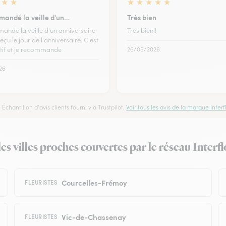
★
★
★
★
★
★
★
mmandé la veille d'un…
Très bien
mandé la veille d'un anniversaire
Très bien!!
 reçu le jour de l'anniversaire. C'est
ctif et je recommande
26/05/2026
26
Échantillon d'avis clients fourni via Trustpilot.
Voir tous les avis de la marque Interfl
les villes proches couvertes par le réseau Interf
Courcelles-Frémoy
FLEURISTES
Vic-de-Chassenay
FLEURISTES