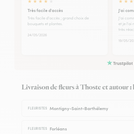
★
★
★
★
★
★
★
★
Très facile d'accès
J'ai co
Très facile d'accès ; grand choix de
J'ai com
bouquets et plantes.
et je l'ai
très réa
24/05/2026
19/05/20
Trustpilot
Livraison de fleurs à Thoste et autour : 
Montigny-Saint-Barthélemy
FLEURISTES
Forléans
FLEURISTES