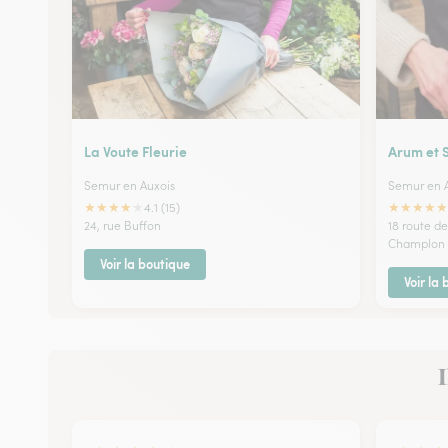
La Voute Fleurie
Arum et 
Semur en Auxois
Semur en 
★
★
★
★
★
★
★
★
★
★
4.1 (15)
24, rue Buffon
18 route d
Champlon
Voir la boutique
Voir la
I