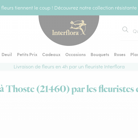
fleurs tiennent le coup ! Découvrez notre collection résistante
Recher
Deuil
Petits Prix
Cadeaux
Occasions
Bouquets
Roses
Pla
Livraison de fleurs en 4h par un fleuriste Interflora
 à Thoste (21460) par les fleuristes 