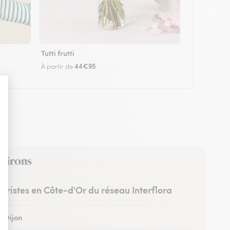
Tutti frutti
44€95
À partir de
nvirons
euristes en Côte-d'Or du réseau Interflora
à Dijon