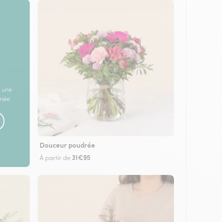
 une
rnée
Douceur poudrée
31€95
À partir de