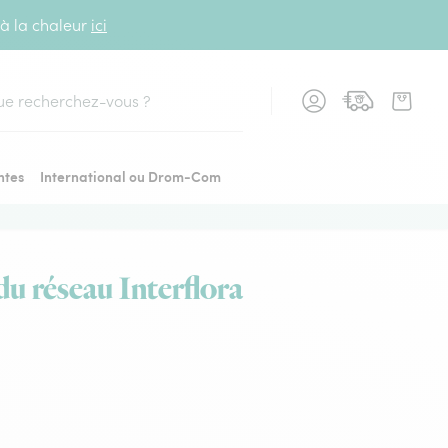
 à la chaleur
ici
cher
ntes
International ou Drom-Com
du réseau Interflora