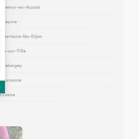
 à Semur-en-Auxois
à Seurre
à Fontaine-lès-Dijon
à Is-sur-Tille
 à Selongey
 à Auxonne
à Losne
 à Brochon
 à Meursault