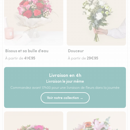
Bisous et sa bulle d'eau
Douceur
41€95
29€95
À partir de
À partir de
Livraison en 4h
Livraison le jour même
Commandez avant 17h00 pour une livraison de fleurs dans la journée
Voir notre collection →