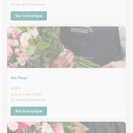
24 rue de la Fontaine
Voir la boutique
Am Fleur
Joigny
★
★
★
★
★
4.5 (68)
15, avenue Gambetta
Voir la boutique