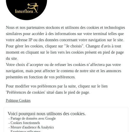
A Lys Fleurs
Moneteau
★
★
★
★
★
4.7 (117)
20, route de Seignelay
Voir la boutique