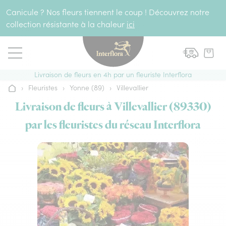
Aller au contenu
Canicule ? Nos fleurs tiennent le coup ! Découvrez notre
collection résistante à la chaleur
ici
Livraison de fleurs en 4h par un fleuriste Interflora
›
Fleuristes
›
Yonne (89)
›
Villevallier
Accueil
Livraison de fleurs à Villevallier (89330)
par les fleuristes du réseau Interflora