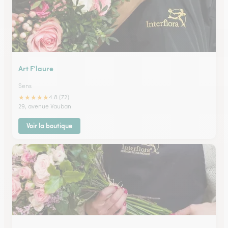
Art F’laure
Sens
★
★
★
★
★
4.8 (72)
29, avenue Vauban
Voir la boutique