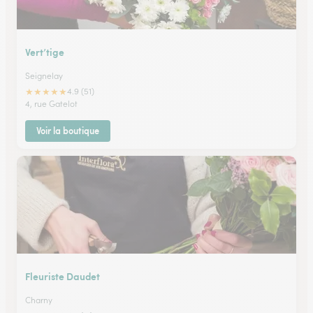
Vert’tige
Seignelay
★
★
★
★
★
4.9 (51)
4, rue Gatelot
Voir la boutique
Fleuriste Daudet
Charny