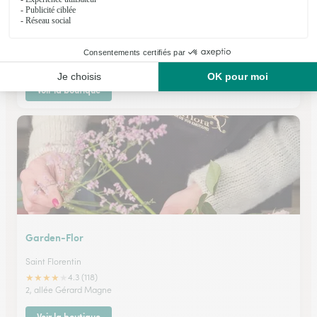
Le Jardin de Paloma
Villeneuve L'archeveque
★
★
★
★
★
4.5 (93)
29, rue Bréard
Voir la boutique
Garden-Flor
Saint Florentin
★
★
★
★
★
4.3 (118)
2, allée Gérard Magne