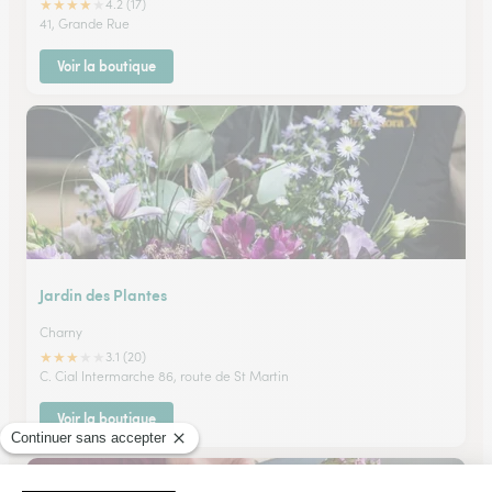
★
★
★
★
★
4.2 (17)
41, Grande Rue
Voir la boutique
Jardin des Plantes
Charny
★
★
★
★
★
3.1 (20)
C. Cial Intermarche 86, route de St Martin
Voir la boutique