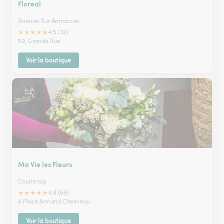
Floreal
Brienon Sur Armancon
★
★
★
★
★
4.5 (32)
59, Grande Rue
Voir la boutique
Ma Vie les Fleurs
Courtenay
★
★
★
★
★
4.8 (65)
6 Place Armand Chesneau
Voir la boutique