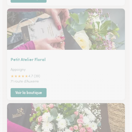
Petit Atelier Floral
Appoigny
★
★
★
★
★
4.7 (39)
71 route d'Auxerre
Voir la boutique