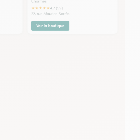
Charmes
★
★
★
★
★
4.7 (59)
22, rue Maurice Barrès
Voir la boutique