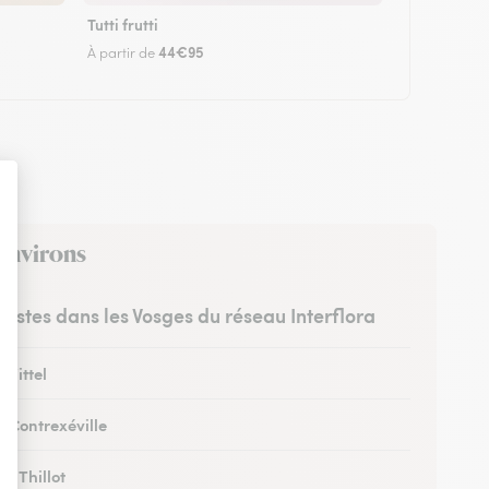
Tutti frutti
44€95
À partir de
 environs
uristes dans les Vosges du réseau Interflora
 Vittel
à Contrexéville
au Thillot