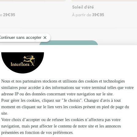
Soleil d'été
29€95
39€95
de
À partir de
Faire livrer des fleurs
un fleuriste Interflora à Renauvoid et dans ses
Les fle
Fleuristes à
Fleuristes 
Fleuristes 