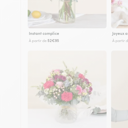
Instant complice
Joyeux a
52€95
À partir de
À partir 