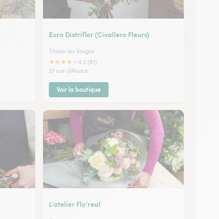
Euro Distriflor (Civallero Fleurs)
Thaon les Vosges
★
★
★
★
★
4.2 (81)
27 rue d'Alsace
Voir la boutique
L’atelier Flo’real