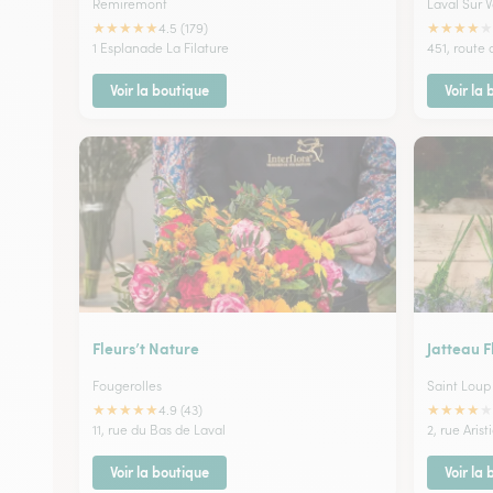
Remiremont
Laval Sur 
★
★
★
★
★
★
★
★
★
★
4.5 (179)
1 Esplanade La Filature
451, route
Voir la boutique
Voir la
Fleurs’t Nature
Jatteau F
Fougerolles
Saint Lou
★
★
★
★
★
★
★
★
★
★
4.9 (43)
11, rue du Bas de Laval
2, rue Aris
Voir la boutique
Voir la