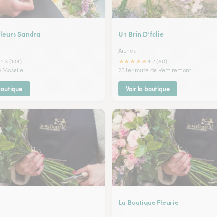
Fleurs Sandra
Un Brin D’folie
Arches
★
★
★
★
★
4.3 (104)
4.7 (60)
la Moselle
25 ter route de Remiremont
 boutique
Voir la boutique
La Boutique Fleurie