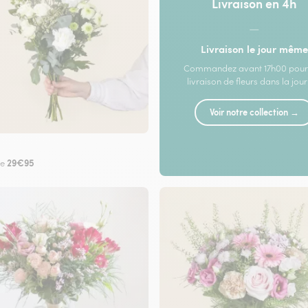
Livraison en 4h
—
Livraison le jour même
Commandez avant 17h00 pour
livraison de fleurs dans la jou
Voir notre collection →
29€95
de