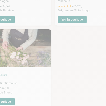
Vologne
Mirecourt
★
★
★
★
★
4.3 (54)
4.7 (125)
 de Bruyères
309, avenue Victor Hugo
 boutique
Voir la boutique
leurs
p Sur Semouse
3.8 (13)
tide Briand
 boutique