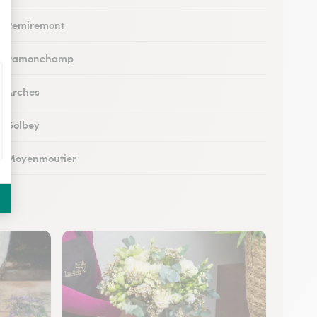
 à Remiremont
s à Ramonchamp
 à Arches
 à Golbey
 à Moyenmoutier
 à Anould
 à Charmes