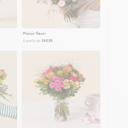
Plaisir fleuri
36€95
À partir de