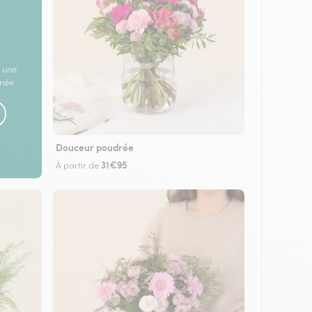
 une
rnée
Douceur poudrée
31€95
À partir de