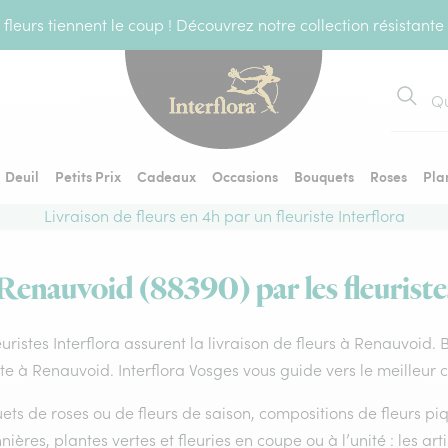
fleurs tiennent le coup ! Découvrez notre collection résistante
Recher
Deuil
Petits Prix
Cadeaux
Occasions
Bouquets
Roses
Pla
Livraison de fleurs en 4h par un fleuriste Interflora
 Renauvoid (88390) par les fleuriste
euristes Interflora assurent la livraison de fleurs à Renauvoid.
ste à Renauvoid. Interflora Vosges vous guide vers le meilleur 
ts de roses ou de fleurs de saison, compositions de fleurs piq
nières, plantes vertes et fleuries en coupe ou à l’unité : les art