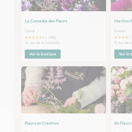
La Comedie des Fleurs
Merlino 
Epinal
Golbey
★
★
★
★
★
★
★
★
★
★
4.5 (169)
15, rue de la Comédie
11, rue de 
Voir la boutique
Voir la
Fleurs et Creation
Ns Fleurs