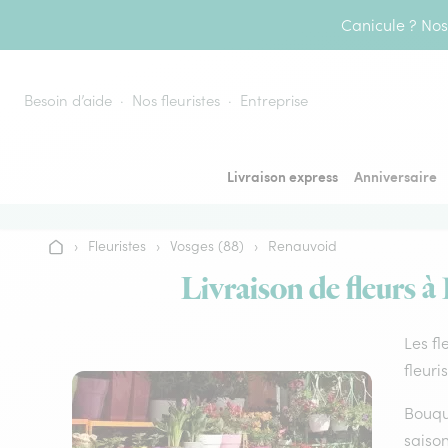
Aller au contenu
Canicule ? Nos 
Besoin d’aide
Nos fleuristes
Entreprise
Livraison express
Anniversaire
›
Fleuristes
›
Vosges (88)
›
Renauvoid
Accueil
Livraison de fleurs à
Les fl
fleuri
Bouque
saison