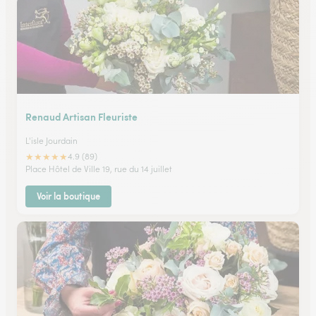
Renaud Artisan Fleuriste
L'isle Jourdain
★
★
★
★
★
4.9 (89)
Place Hôtel de Ville 19, rue du 14 juillet
Voir la boutique