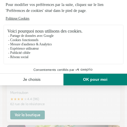
Beauzelle
★
★
★
★
★
4.4 (216)
61, avenue de garossos
Voir la boutique
Au Lilas Blanc
Montauban
★
★
★
★
★
4.4 (96)
62 rue de la résistance
Voir la boutique