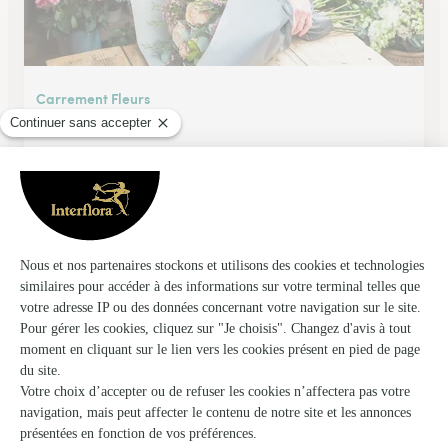
Carrement Fleurs
Montauban
★
★
★
★
★
4.2 (191)
1270 avenue de Toulouse
Voir la boutique
Monceau Fleurs