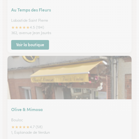
Au Temps des Fleurs
Labastide Saint Pierre
★
★
★
★
★
4.5 (194)
362, avenue Jean Jaurès
Voir la boutique
Olive & Mimosa
Bouloc
★
★
★
★
★
4.7 (58)
1, Esplanade de Verdun