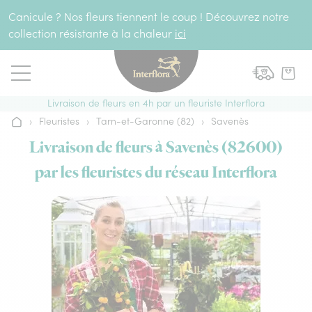
Aller au contenu
Canicule ? Nos fleurs tiennent le coup ! Découvrez notre
collection résistante à la chaleur
ici
Livraison de fleurs en 4h par un fleuriste Interflora
›
Fleuristes
›
Tarn-et-Garonne (82)
›
Savenès
Accueil
Livraison de fleurs à Savenès (82600)
par les fleuristes du réseau Interflora