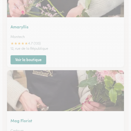
Amaryllis
Montech
★
★
★
★
★
4.7 (133)
12, rue de la République
Voir la boutique
Mag Florist
Cadours