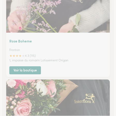
Rose Boheme
Fronton
★
★
★
★
★
4.3 (115)
1, impasse du romarin Lotissement Origan
Voir la boutique