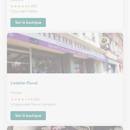
★
★
★
★
★
5 (30)
1 Cour des Halles
Voir la boutique
L’atelier Floral
Fronton
★
★
★
★
★
4.4 (65)
5 Esplanade Pierre Campech
Voir la boutique