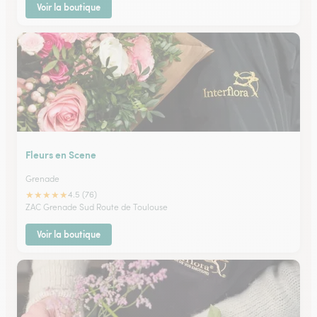
Voir la boutique
Fleurs en Scene
Grenade
★
★
★
★
★
4.5 (76)
ZAC Grenade Sud Route de Toulouse
Voir la boutique