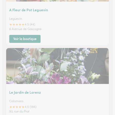
A Fleur de Pot Leguevin
Leguevin
★
★
★
★
★
4.5 (44)
6 Avenue de Gascogne
Voir la boutique
Le Jardin de Lorenz
Colomiers
★
★
★
★
★
4.5 (186)
93, rue du Prat