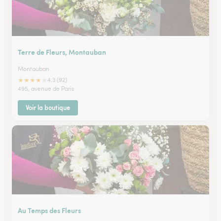
Terre de Fleurs, Montauban
Montauban
★
★
★
★
★
4.3 (92)
495, avenue de Paris
Voir la boutique
Au Temps des Fleurs