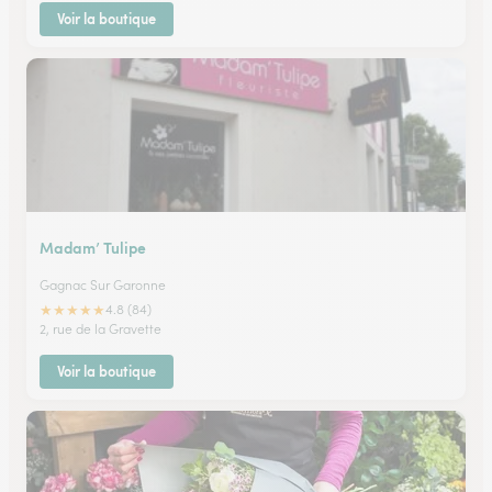
Voir la boutique
Madam’ Tulipe
Gagnac Sur Garonne
★
★
★
★
★
4.8 (84)
2, rue de la Gravette
Voir la boutique