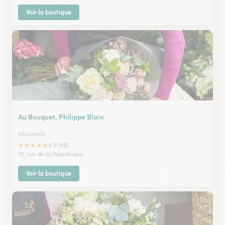
Voir la boutique
Au Bouquet, Philippe Blain
Mauvezin
★
★
★
★
★
4.9 (49)
10, rue de la République
Voir la boutique