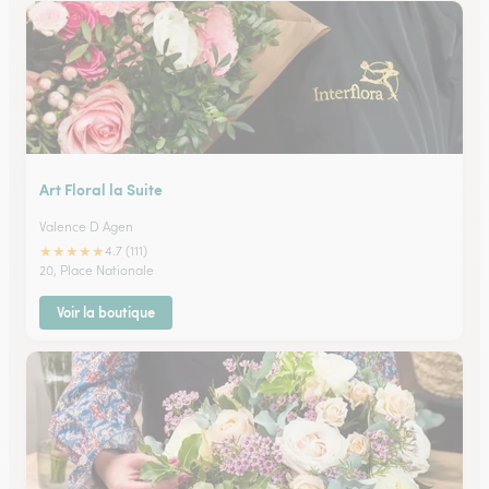
Art Floral la Suite
Valence D Agen
★
★
★
★
★
4.7 (111)
20, Place Nationale
Voir la boutique