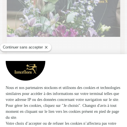
E. Arata
Fleurance
★
★
★
★
★
4.5 (27)
60, rue Montablon
Voir la boutique