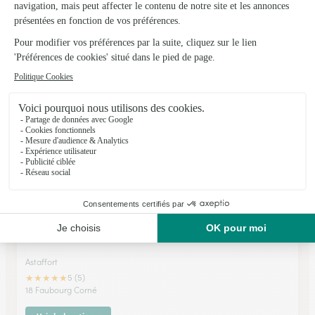
Fleurs Avenue Lectoure
Lectoure
5-7, rue Nationale
Voir la boutique
Fleurs Avenue
Astaffort
★
★
★
★
★
5 (5)
18 Faubourg Corné