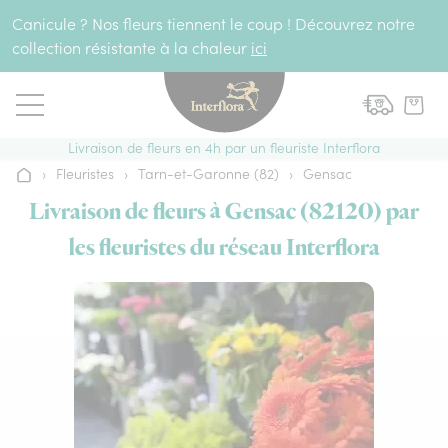
Aller au contenu
Canicule ? Nos fleurs tiennent le coup ! Découvrez notre
collection résistante à la chaleur
ici
Livraison de fleurs en 4h par un fleuriste Interflora
›
Fleuristes
›
Tarn-et-Garonne (82)
›
Gensac
Accueil
Livraison de fleurs à Gensac (82120) par
les fleuristes du réseau Interflora