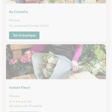
Au Camelia
Moissac
45, boulevard Camille Delthil
Voir la boutique
Instant Fleuri
Moissac
★
★
★
★
★
5 (33)
46 avenue du Chasselas