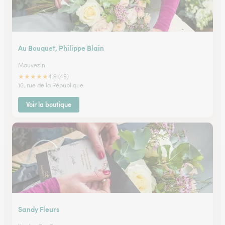
Au Bouquet, Philippe Blain
Mauvezin
★
★
★
★
★
4.9 (49)
10, rue de la République
Voir la boutique
Sandy Fleurs