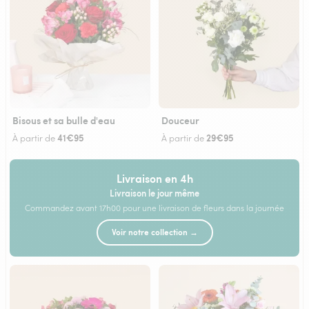
Bisous et sa bulle d'eau
Douceur
41€95
29€95
À partir de
À partir de
Livraison en 4h
Livraison le jour même
Commandez avant 17h00 pour une livraison de fleurs dans la journée
Voir notre collection →