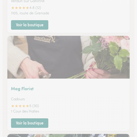
Verdun Sur Garonne
★
★
★
★
★
4.8 (12)
1105, route de Grenade
Voir la boutique
Mag Florist
Cadours
★
★
★
★
★
5 (30)
1 Cour des Halles
Voir la boutique