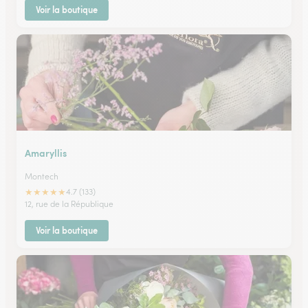
Voir la boutique
Amaryllis
Montech
★
★
★
★
★
4.7 (133)
12, rue de la République
Voir la boutique