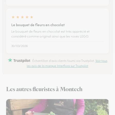
★
★
★
★
★
Le bouquet de fleurs en chocolat
Le bouquet de fleurs en chocolat est très apprécié et
considéré comme original ainsi que les roses LEGO.
30/03/2026
Trustpilot
Échantillon d'avis clients fourni via Trustpilot.
Voir tous
les avis de la marque Interflora sur Trustpilot
Les autres fleuristes à Montech