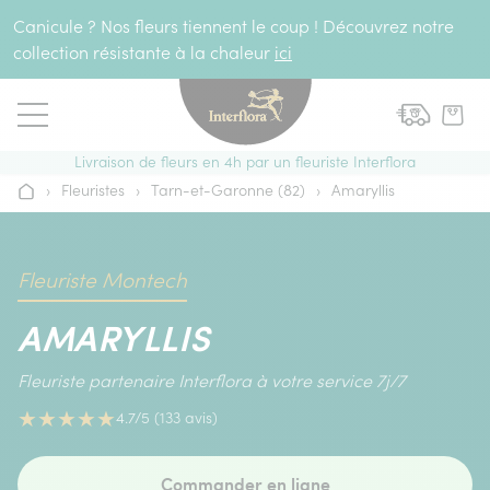
Aller au contenu
Canicule ? Nos fleurs tiennent le coup ! Découvrez notre
collection résistante à la chaleur
ici
Livraison de fleurs en 4h par un fleuriste Interflora
›
Fleuristes
›
Tarn-et-Garonne (82)
›
Amaryllis
Accueil
Fleuriste Montech
AMARYLLIS
Fleuriste partenaire Interflora à votre service 7j/7
★
★
★
★
★
4.7/5 (133 avis)
Commander en ligne