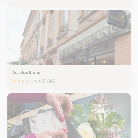
Au Lilas Blanc
★
★
★
★
★
4.4/5 (96)