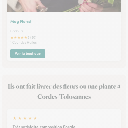
Mag Florist
Cadours
★
★
★
★
★
5 (30)
1 Cour des Halles
Voir la boutique
Ils ont fait livrer des fleurs ou une plante à
Cordes-Tolosannes
★
★
★
★
★
Très satisfaite.composition florale…