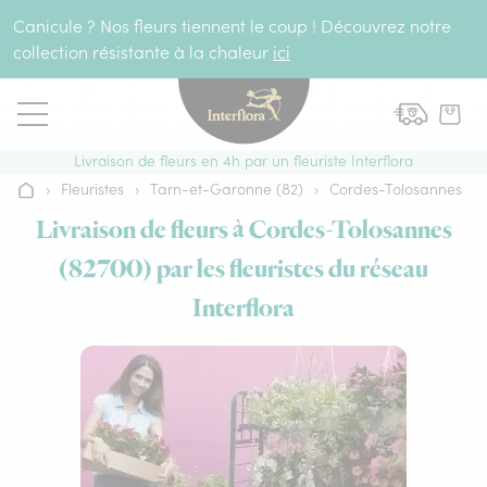
Aller au contenu
Canicule ? Nos fleurs tiennent le coup ! Découvrez notre
collection résistante à la chaleur
ici
Livraison de fleurs en 4h par un fleuriste Interflora
›
Fleuristes
›
Tarn-et-Garonne (82)
›
Cordes-Tolosannes
Accueil
Livraison de fleurs à Cordes-Tolosannes
(82700) par les fleuristes du réseau
Interflora