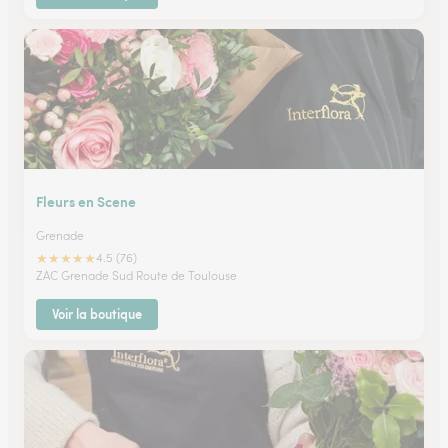
Fleurs en Scene
Grenade
★
★
★
★
★
4.5 (76)
ZAC Grenade Sud Route de Toulouse
Voir la boutique