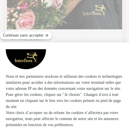
Art Floral la Suite
Valence D Agen
★
★
★
★
★
4.7 (111)
20, Place Nationale
Voir la boutique