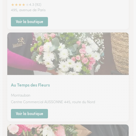
★
★
★
★
★
4.3 (92)
495, avenue de Paris
Voir la boutique
Au Temps des Fleurs
Montauban
Centre Commercial AUSSONNE 445, route du Nord
Voir la boutique