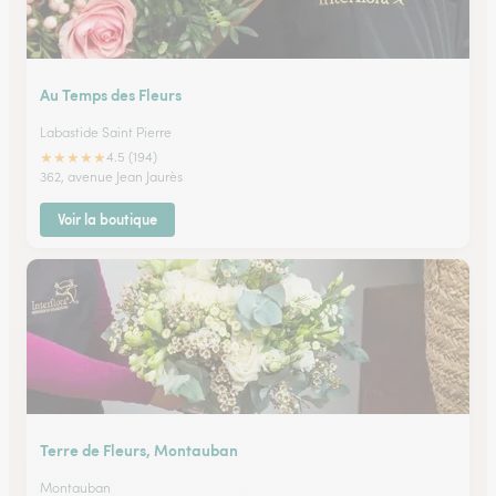
Au Temps des Fleurs
Labastide Saint Pierre
★
★
★
★
★
4.5 (194)
362, avenue Jean Jaurès
Voir la boutique
Terre de Fleurs, Montauban
Montauban