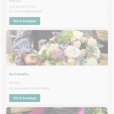
Montech
★
★
★
★
★
4.7 (133)
12, rue de la République
Voir la boutique
Au Camelia
Moissac
45, boulevard Camille Delthil
Voir la boutique