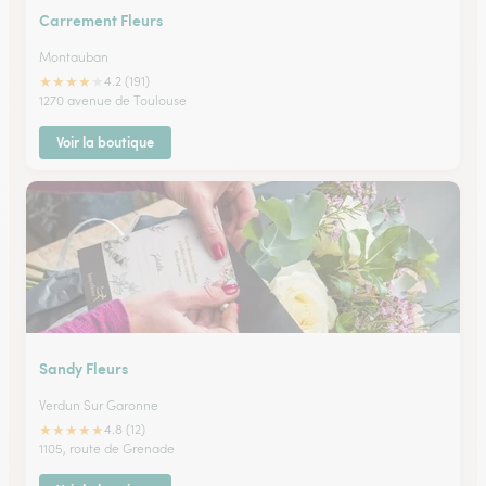
Carrement Fleurs
Montauban
★
★
★
★
★
4.2 (191)
1270 avenue de Toulouse
Voir la boutique
Sandy Fleurs
Verdun Sur Garonne
★
★
★
★
★
4.8 (12)
1105, route de Grenade