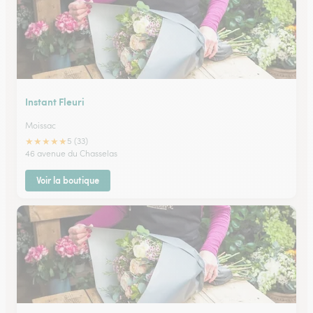
Instant Fleuri
Moissac
★
★
★
★
★
5 (33)
46 avenue du Chasselas
Voir la boutique