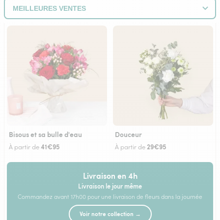
Bisous et sa bulle d'eau
Douceur
41€95
29€95
À partir de
À partir de
Livraison en 4h
Livraison le jour même
Commandez avant 17h00 pour une livraison de fleurs dans la journée
Voir notre collection →