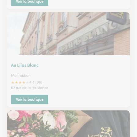
Voir la boutique
Au Lilas Blanc
Montauban
★
★
★
★
★
4.4 (96)
62 rue de la résistance
Voir la boutique