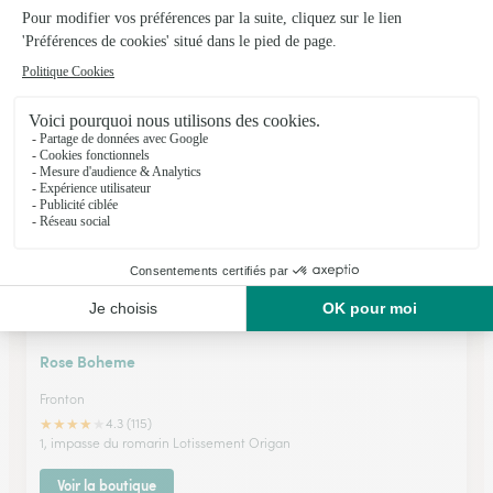
L’atelier Floral
Fronton
★
★
★
★
★
4.4 (65)
5 Esplanade Pierre Campech
Voir la boutique
Rose Boheme
Fronton
★
★
★
★
★
4.3 (115)
1, impasse du romarin Lotissement Origan
Voir la boutique