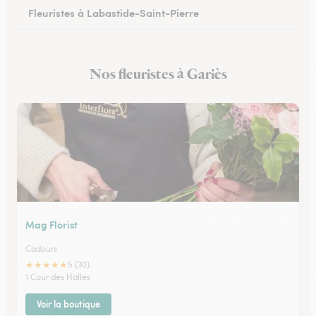
Fleuristes à Labastide-Saint-Pierre
Nos fleuristes à Gariès
Mag Florist
Cadours
★
★
★
★
★
5 (30)
1 Cour des Halles
Voir la boutique