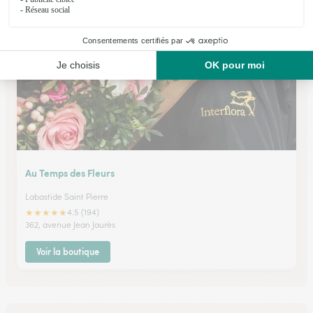
1, impasse du romarin Lotissement Origan
Voir la boutique
Au Temps des Fleurs
Labastide Saint Pierre
★
★
★
★
★
4.5 (194)
362, avenue Jean Jaurès
Voir la boutique