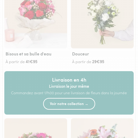
Bisous et sa bulle d'eau
Douceur
41€95
29€95
À partir de
À partir de
Livraison en 4h
Livraison le jour même
Commandez avant 17h00 pour une livraison de fleurs dans la journée
Voir notre collection →