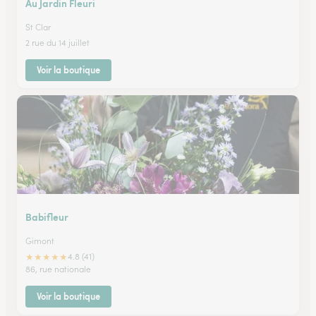
Au Jardin Fleuri
St Clar
2 rue du 14 juillet
Voir la boutique
Babifleur
Gimont
★
★
★
★
★
4.8 (41)
86, rue nationale
Voir la boutique