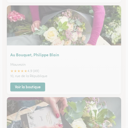
Au Bouquet, Philippe Blain
Mauvezin
★
★
★
★
★
4.9 (49)
10, rue de la République
Voir la boutique