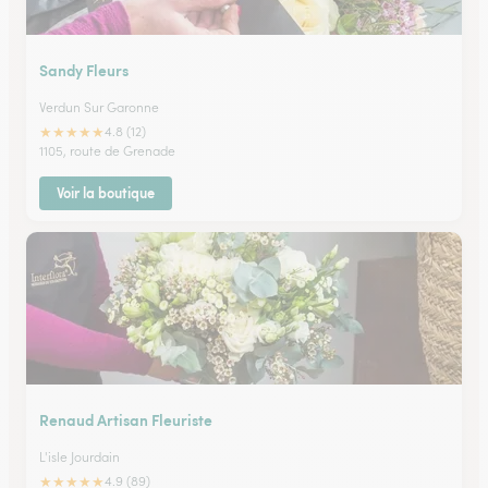
Sandy Fleurs
Verdun Sur Garonne
★
★
★
★
★
4.8 (12)
1105, route de Grenade
Voir la boutique
Renaud Artisan Fleuriste
L'isle Jourdain
★
★
★
★
★
4.9 (89)