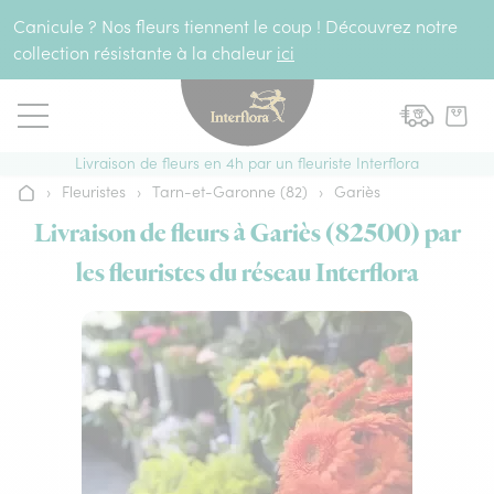
Aller au contenu
Canicule ? Nos fleurs tiennent le coup ! Découvrez notre
collection résistante à la chaleur
ici
Livraison de fleurs en 4h par un fleuriste Interflora
›
Fleuristes
›
Tarn-et-Garonne (82)
›
Gariès
Accueil
Livraison de fleurs à Gariès (82500) par
les fleuristes du réseau Interflora