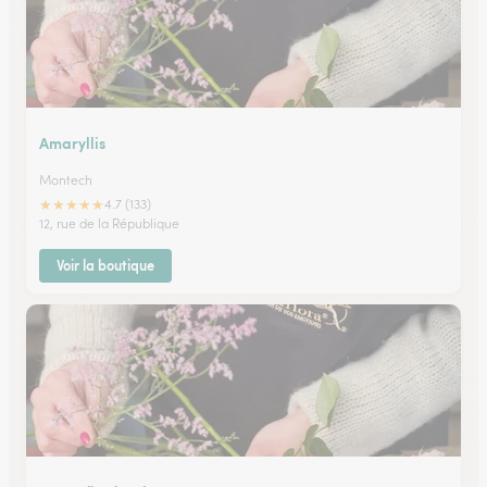
Amaryllis
Montech
★
★
★
★
★
4.7 (133)
12, rue de la République
Voir la boutique