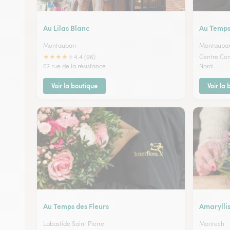
Au Lilas Blanc
Au Temps
Montauban
Montauba
★
★
★
★
★
4.4 (96)
Centre Co
62 rue de la résistance
Nord
Voir la boutique
Voir la
Au Temps des Fleurs
Amarylli
Labastide Saint Pierre
Montech