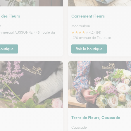
 des Fleurs
Carrement Fleurs
n
Montauban
★
★
★
★
★
mmercial AUSSONNE 445, route du
4.2 (191)
1270 avenue de Toulouse
 boutique
Voir la boutique
s
Terre de Fleurs, Caussade
Caussade