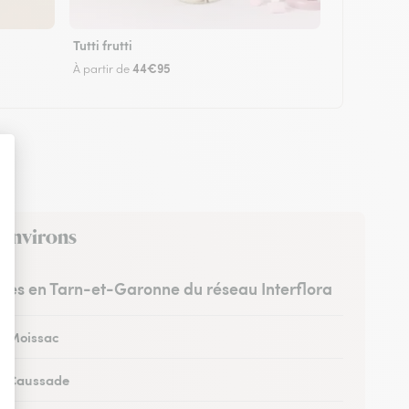
Tutti frutti
44€95
À partir de
 environs
istes en Tarn-et-Garonne du réseau Interflora
 à Moissac
 à Caussade