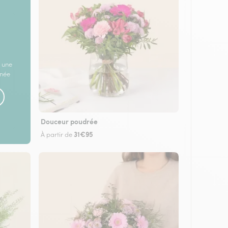
 une
rnée
Douceur poudrée
31€95
À partir de