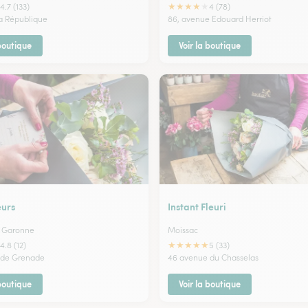
★
★
★
★
★
4.7 (133)
4 (78)
la République
86, avenue Edouard Herriot
 boutique
Voir la boutique
eurs
Instant Fleuri
r Garonne
Moissac
★
★
★
★
★
4.8 (12)
5 (33)
e de Grenade
46 avenue du Chasselas
 boutique
Voir la boutique