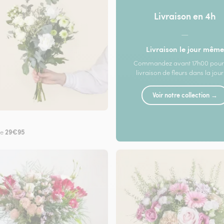
Livraison en 4h
—
Livraison le jour même
Commandez avant 17h00 pour
livraison de fleurs dans la jou
Voir notre collection →
29€95
de