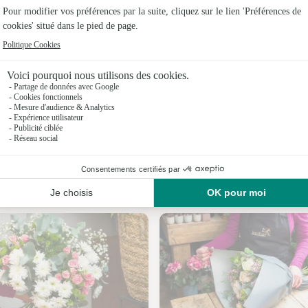
Fleuristes
Fleuristes
Fleuristes
Nos fleuristes à Montauban