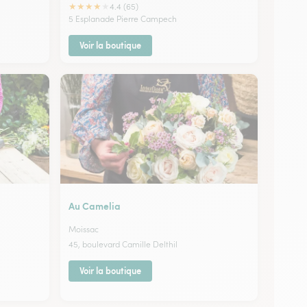
★
★
★
★
★
4.4 (65)
5 Esplanade Pierre Campech
Voir la boutique
Au Camelia
Moissac
45, boulevard Camille Delthil
Voir la boutique