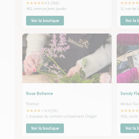
★
★
★
★
★
★
★
★
★
★
4.5 (194)
362, avenue Jean Jaurès
12, rue de 
Voir la boutique
Voir la
Rose Boheme
Sandy Fl
Fronton
Verdun Su
★
★
★
★
★
★
★
★
★
★
4.3 (115)
1, impasse du romarin Lotissement Origan
1105, rout
Voir la boutique
Voir la