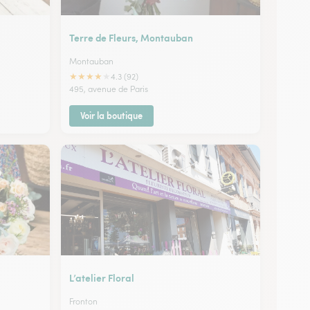
Terre de Fleurs, Montauban
Montauban
★
★
★
★
★
4.3 (92)
495, avenue de Paris
Voir la boutique
L’atelier Floral
Fronton