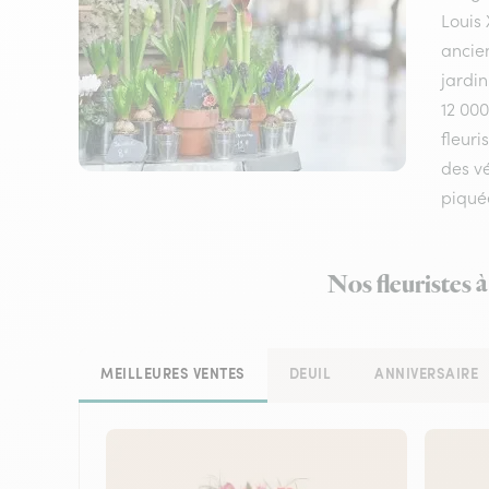
Louis 
ancie
jardi
12 00
fleuri
des v
piquée
Nos fleuristes 
MEILLEURES VENTES
DEUIL
ANNIVERSAIRE