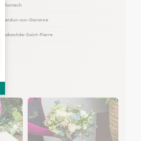
 à Montech
 à Verdun-sur-Garonne
 à Labastide-Saint-Pierre