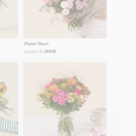
Plaisir fleuri
36€95
À partir de