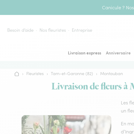
Aller au contenu
Canicule ? Nos 
Besoin d’aide
Nos fleuristes
Entreprise
Livraison express
Anniversaire
›
Fleuristes
›
Tarn-et-Garonne (82)
›
Montauban
Accueil
Livraison de fleurs à
Les fl
un fle
En ma
d’Ingr