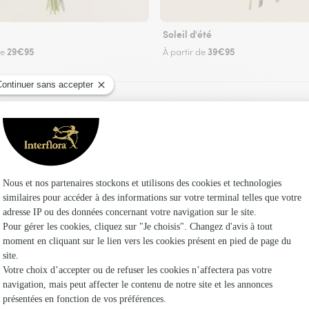
Soleil d'été
29€95
39€95
de
À partir de
Faire livrer des fleurs
un fleuriste Interflora à Montauban et dans ses
Les fleur
Fleuristes
Fleuristes