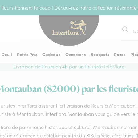
fleurs tiennent le coup ! Découvrez notre collection résistante
Recher
Deuil
Petits Prix
Cadeaux
Occasions
Bouquets
Roses
Pla
Livraison de fleurs en 4h par un fleuriste Interflora
 Montauban (82000) par les fleuriste
euristes Interflora assurent la livraison de fleurs à Montauban.
uriste à Montauban. Interflora Montauban vous guide vers le m
tière de patrimoine historique et culturel, Montauban ne ma
es’ en référence au célèbre peintre du XIXe siècle, c’est aussi