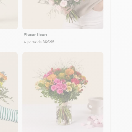
Plaisir fleuri
36€95
À partir de