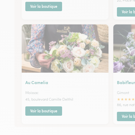
20, Place 
Voir la boutique
Voir la
Au Camelia
Babifleu
Moissac
Gimont
★
★
★
★
★
45, boulevard Camille Delthil
86, rue na
Voir la boutique
Voir la