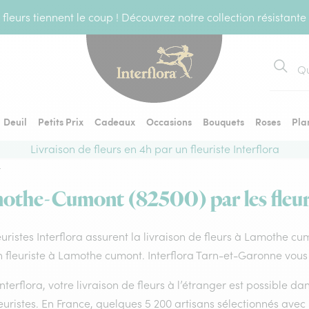
fleurs tiennent le coup ! Découvrez notre collection résistante
Recher
Deuil
Petits Prix
Cadeaux
Occasions
Bouquets
Roses
Pla
Livraison de fleurs en 4h par un fleuriste Interflora
t
mothe-Cumont (82500) par les fleuri
euristes Interflora assurent la livraison de fleurs à Lamothe cu
 fleuriste à Lamothe cumont. Interflora Tarn-et-Garonne vous 
nterflora, votre livraison de fleurs à l’étranger est possible 
euristes. En France, quelques 5 200 artisans sélectionnés avec 