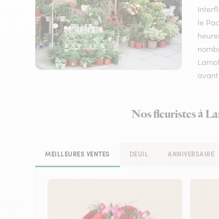
Inter
le Pac
heures
nombre
Lamoth
avant 
Nos fleuristes à L
MEILLEURES VENTES
DEUIL
ANNIVERSAIRE