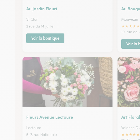
Au Jardin Fleuri
Au Bouque
St Clar
Mauvezin
★
★
★
★
★
2 rue du 14 juillet
10, rue de 
Voir la boutique
Voir la
Fleurs Avenue Lectoure
Art Floral
Lectoure
Valence D
★
★
★
★
★
5-7, rue Nationale