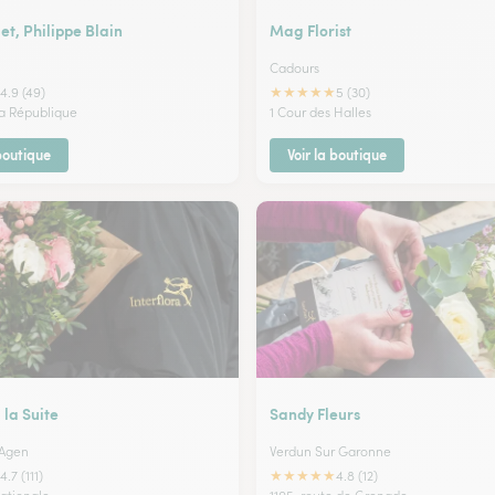
t, Philippe Blain
Mag Florist
Cadours
★
★
★
★
★
4.9 (49)
5 (30)
la République
1 Cour des Halles
 boutique
Voir la boutique
 la Suite
Sandy Fleurs
 Agen
Verdun Sur Garonne
★
★
★
★
★
4.7 (111)
4.8 (12)