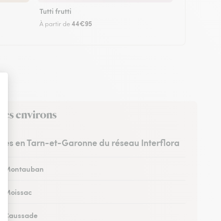
Tutti frutti
44€95
À partir de
ses environs
istes en Tarn-et-Garonne du réseau Interflora
 à Montauban
 à Moissac
 à Caussade