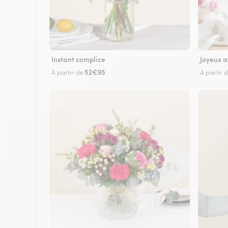
Instant complice
Joyeux a
52€95
À partir de
À partir 