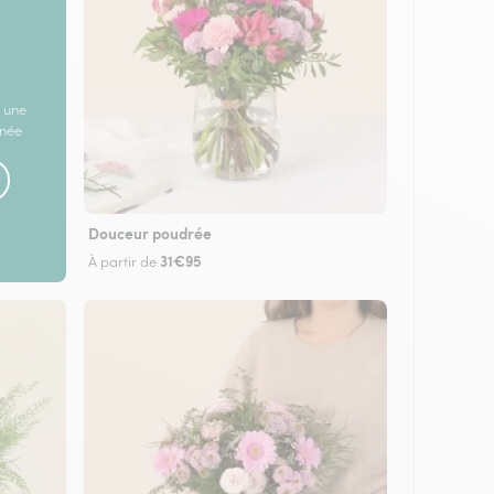
 une
rnée
Douceur poudrée
31€95
À partir de