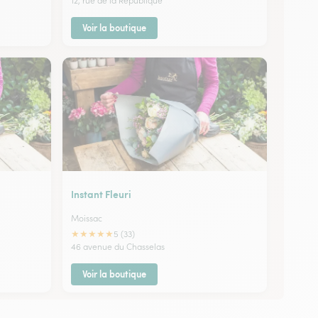
12, rue de la République
Voir la boutique
Instant Fleuri
Moissac
★
★
★
★
★
5 (33)
46 avenue du Chasselas
Voir la boutique