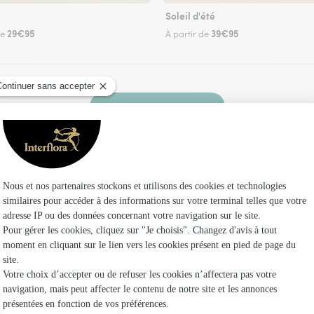
Soleil d'été
29€95
39€95
de
À partir de
Faire livrer des fleurs
fleuriste Interflora à Lamothe-Cumont et dans 
Les fleur
Fleuristes
Fleuristes
Fleuristes