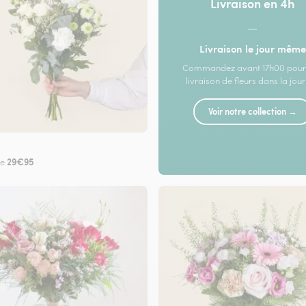
Livraison en 4h
—
Livraison le jour même
Commandez avant 17h00 pour
livraison de fleurs dans la jou
Voir notre collection →
29€95
de