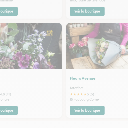
Nationale
1105, route de Grenade
 boutique
Voir la boutique
r
Fleurs Avenue
Astaffort
★
★
★
★
★
4.8 (41)
5 (5)
tionale
18 Faubourg Corné
 boutique
Voir la boutique