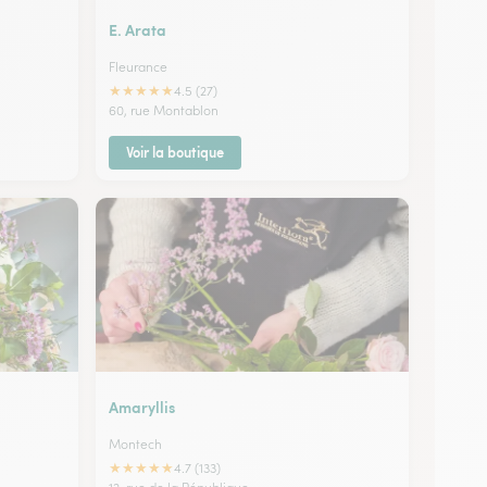
E. Arata
Fleurance
★
★
★
★
★
4.5 (27)
60, rue Montablon
Voir la boutique
Amaryllis
Montech
★
★
★
★
★
4.7 (133)