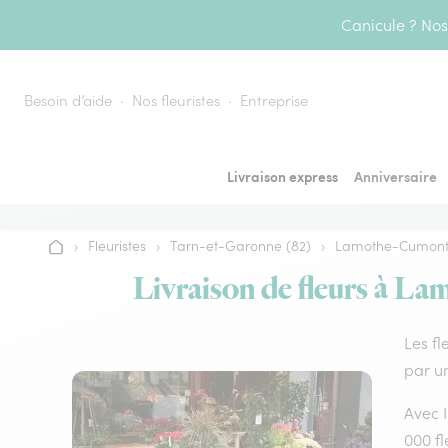
Aller au contenu
Canicule ? Nos 
Besoin d’aide
Nos fleuristes
Entreprise
Livraison express
Anniversaire
›
Fleuristes
›
Tarn-et-Garonne (82)
›
Lamothe-Cumon
Accueil
Livraison de fleurs à La
Les fl
par un
Avec I
000 fl