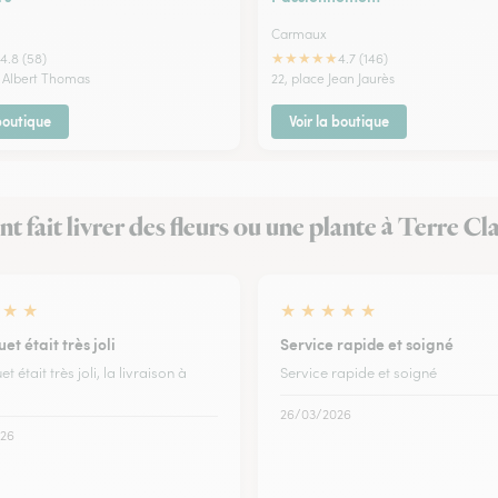
Carmaux
★
★
★
★
★
4.8 (58)
4.7 (146)
 Albert Thomas
22, place Jean Jaurès
 boutique
Voir la boutique
ont fait livrer des fleurs ou une plante à Terre Cl
★
★
★
★
★
★
★
et était très joli
Service rapide et soigné
t était très joli, la livraison à
Service rapide et soigné
26/03/2026
26