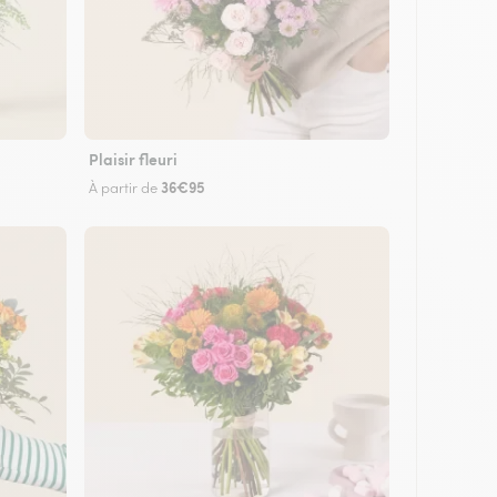
Plaisir fleuri
36€95
À partir de