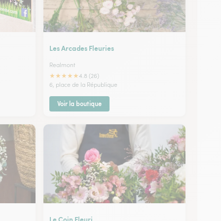
Les Arcades Fleuries
Realmont
★
★
★
★
★
4.8 (26)
6, place de la République
Voir la boutique
Le Coin Fleuri