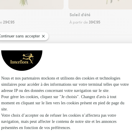
Soleil d'été
29€95
39€95
de
À partir de
Faire livrer des fleurs
n fleuriste Interflora à Terre Clapier et dans se
Les f
Fleuristes 
Fleuristes