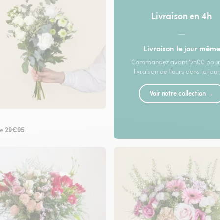
Livraison en 4h
—
Livraison le jour même
Commandez avant 17h00 pour
livraison de fleurs dans la jou
Voir notre collection →
29€95
de