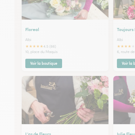
Floreal
Toujours 
Albi
Albi
★
★
★
★
★
★
★
★
★
★
4.5 (66)
10, place du Maquis
6, route de
Voir la boutique
Voir la
L’as de Fleurs
Julie Fleu