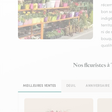
récem
bon sc
indigè
territ
ni de 
bouque
qualit
Nos fleuristes à
MEILLEURES VENTES
DEUIL
ANNIVERSAIRE