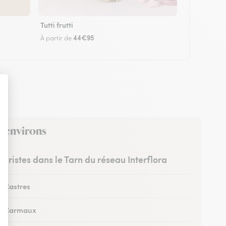
Tutti frutti
44€95
À partir de
s environs
leuristes dans le Tarn du réseau Interflora
à Castres
 à Carmaux