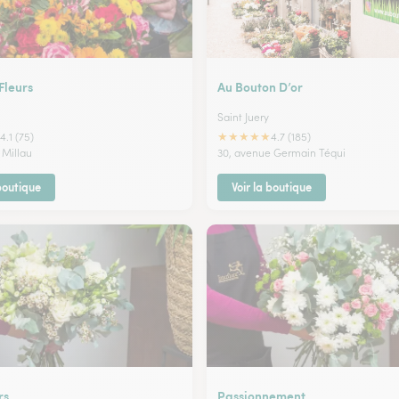
Fleurs
Au Bouton D’or
Saint Juery
★
★
★
★
★
4.1 (75)
4.7 (185)
 Millau
30, avenue Germain Téqui
 boutique
Voir la boutique
rs
Passionnement