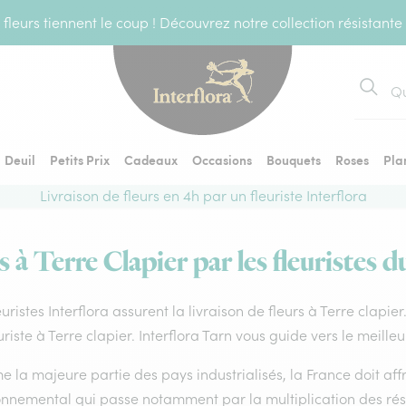
fleurs tiennent le coup ! Découvrez notre collection résistante
Recher
Deuil
Petits Prix
Cadeaux
Occasions
Bouquets
Roses
Pla
Livraison de fleurs en 4h par un fleuriste Interflora
s à Terre Clapier par les fleuristes d
euristes Interflora assurent la livraison de fleurs à Terre clapie
uriste à Terre clapier. Interflora Tarn vous guide vers le meille
la majeure partie des pays industrialisés, la France doit affro
onnemental qui passe notamment par la multiplication des rése