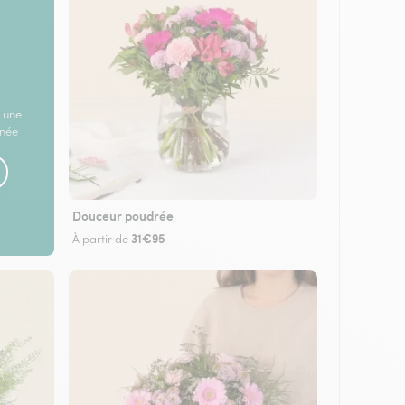
 une
rnée
Douceur poudrée
31€95
À partir de