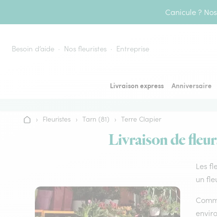
Aller au contenu
Canicule ? Nos 
Besoin d’aide
Nos fleuristes
Entreprise
Livraison express
Anniversaire
›
Fleuristes
›
Tarn (81)
›
Terre Clapier
Accueil
Livraison de fleur
Les fl
un fle
Comme 
envir