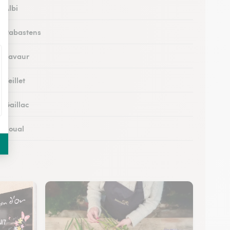
à Albi
 à Rabastens
 à Lavaur
 Teillet
à Gaillac
à Soual
 à Mazamet
 à Murat-sur-Vèbre