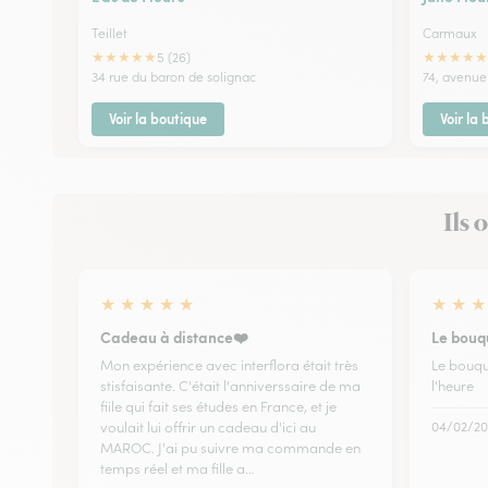
Teillet
Carmaux
★
★
★
★
★
★
★
★
★
★
5 (26)
34 rue du baron de solignac
74, avenue
Voir la boutique
Voir la
Ils 
★
★
★
★
★
★
★
★
Cadeau à distance❤️
Le bouqu
Mon expérience avec interflora était très
Le bouque
stisfaisante. C'était l'anniverssaire de ma
l'heure
fiile qui fait ses études en France, et je
voulait lui offrir un cadeau d'ici au
04/02/20
MAROC. J'ai pu suivre ma commande en
temps réel et ma fille a…