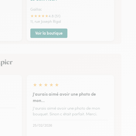
Gaillac
★
★
★
★
★
4.8 (51)
11, rue Joseph Rigal
Voir la boutique
apier
★
★
★
★
★
J'aurais aimé avoir une photo de
mon…
J'aurais aimé avoir une photo de mon
bouquet. Sinon c était parfait. Merci.
25/02/2026