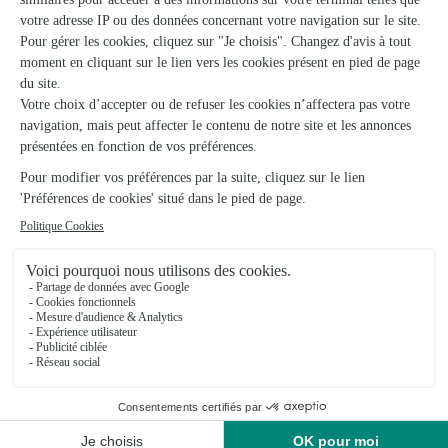
Le Coin Fleuri
Gaillac
★
★
★
★
★
4.8 (51)
11, rue Joseph Rigal
Voir la boutique
Ils ont fait livrer des fleurs ou une plante à
Saint Lieux Lafenasse
★
★
★
★
★
Facile d'accès image claire et…
Facile d'accès image claire et proposition de service rapide