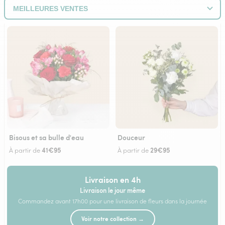
Bisous et sa bulle d'eau
Douceur
41€95
29€95
À partir de
À partir de
Livraison en 4h
Livraison le jour même
Commandez avant 17h00 pour une livraison de fleurs dans la journée
Voir notre collection →