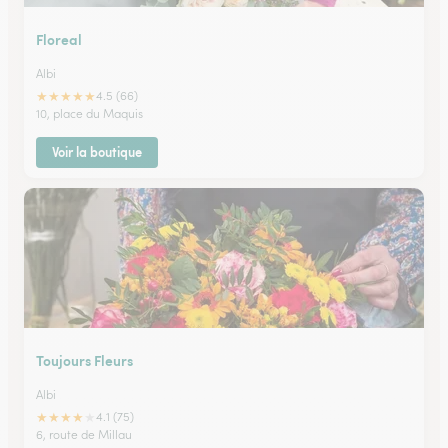
Floreal
Albi
★
★
★
★
★
4.5 (66)
10, place du Maquis
Voir la boutique
Toujours Fleurs
Albi
★
★
★
★
★
4.1 (75)
6, route de Millau