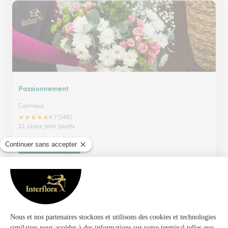
Passionnement
Carmaux
★
★
★
★
★
4.7 (146)
22, place Jean Jaurès
Voir la boutique