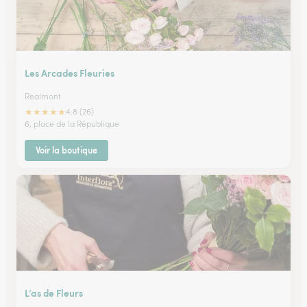
Les Arcades Fleuries
Realmont
★
★
★
★
★
4.8 (26)
6, place de la République
Voir la boutique
L’as de Fleurs