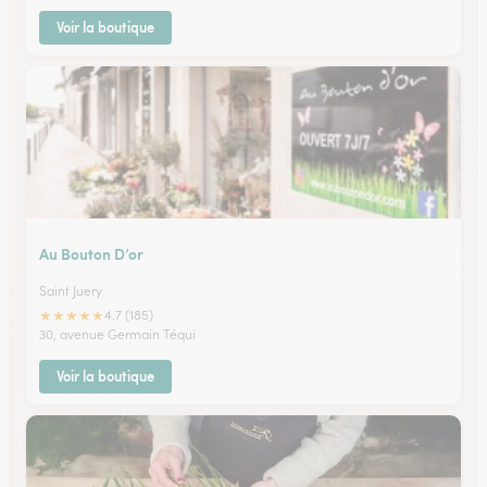
Voir la boutique
Au Bouton D’or
Saint Juery
★
★
★
★
★
4.7 (185)
30, avenue Germain Téqui
Voir la boutique