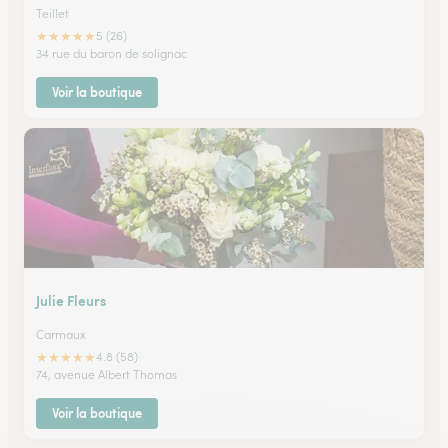
Teillet
★
★
★
★
★
5 (26)
34 rue du baron de solignac
Voir la boutique
Julie Fleurs
Carmaux
★
★
★
★
★
4.8 (58)
74, avenue Albert Thomas
Voir la boutique