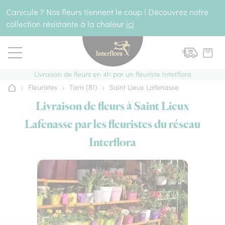
Aller au contenu
Canicule ? Nos fleurs tiennent le coup ! Découvrez notre
collection résistante à la chaleur
ici
Livraison de fleurs en 4h par un fleuriste Interflora
›
Fleuristes
›
Tarn (81)
›
Saint Lieux Lafenasse
Accueil
Livraison de fleurs à Saint Lieux
Lafenasse par les fleuristes du réseau
Interflora