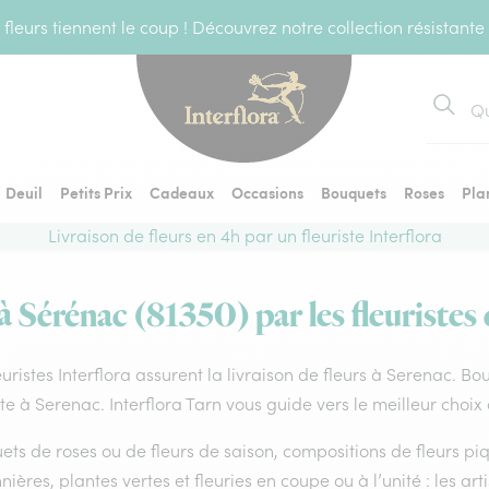
fleurs tiennent le coup ! Découvrez notre collection résistante
Recher
Deuil
Petits Prix
Cadeaux
Occasions
Bouquets
Roses
Pla
Livraison de fleurs en 4h par un fleuriste Interflora
à Sérénac (81350) par les fleuristes
euristes Interflora assurent la livraison de fleurs à Serenac. Bo
ste à Serenac. Interflora Tarn vous guide vers le meilleur choix
ts de roses ou de fleurs de saison, compositions de fleurs piq
nières, plantes vertes et fleuries en coupe ou à l’unité : les art