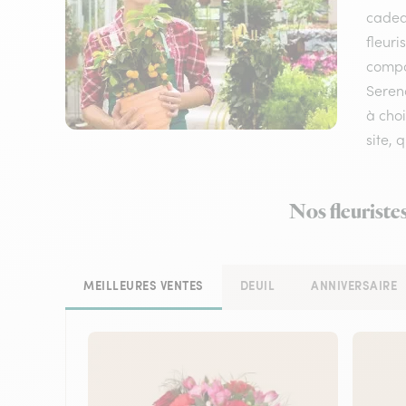
cadeau
fleuri
compos
Serena
à choi
site, 
Nos fleuriste
MEILLEURES VENTES
DEUIL
ANNIVERSAIRE