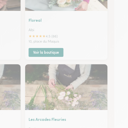
Floreal
Albi
★
★
★
★
★
4.5 (66)
10, place du Maquis
Voir la boutique
Les Arcades Fleuries