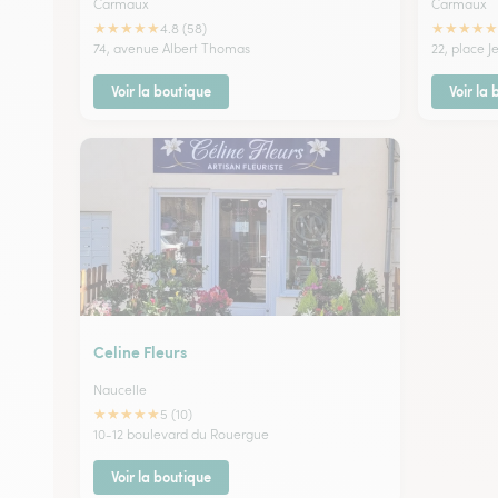
Carmaux
Carmaux
★
★
★
★
★
★
★
★
★
★
4.8 (58)
74, avenue Albert Thomas
22, place J
Voir la boutique
Voir la
Celine Fleurs
Naucelle
★
★
★
★
★
5 (10)
10-12 boulevard du Rouergue
Voir la boutique