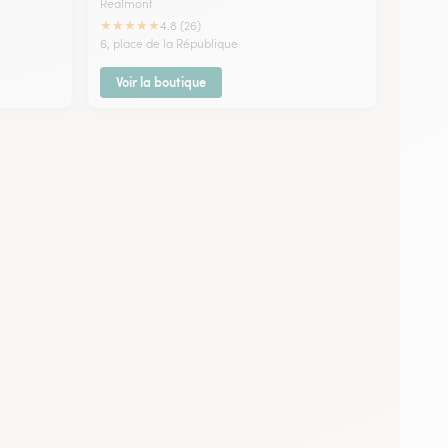
Realmont
★
★
★
★
★
4.8 (26)
6, place de la République
Voir la boutique