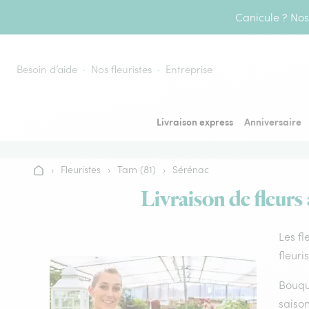
Aller au contenu
Canicule ? Nos 
Besoin d’aide
Nos fleuristes
Entreprise
Livraison express
Anniversaire
›
Fleuristes
›
Tarn (81)
›
Sérénac
Accueil
Livraison de fleurs 
Les fl
fleuri
Bouque
saison