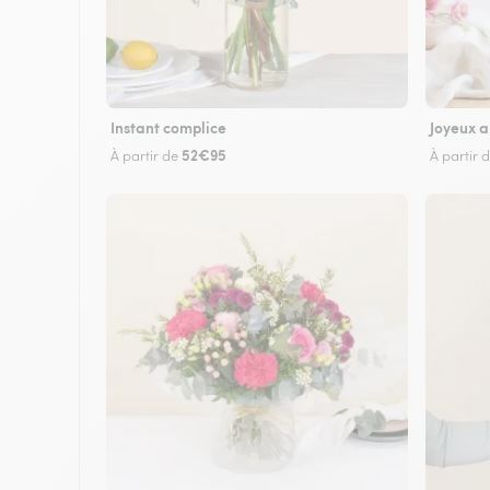
Instant complice
Joyeux a
52€95
À partir de
À partir 