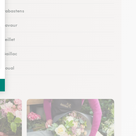
 à Rabastens
 à Lavaur
 Teillet
à Gaillac
à Soual
 à Mazamet
 à Murat-sur-Vèbre