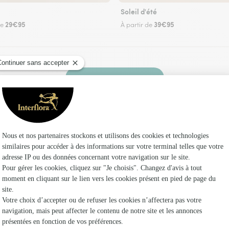
Soleil d'été
29€95
39€95
de
À partir de
Faire livrer des fleurs
z un fleuriste Interflora à Sérénac et dans ses e
Les f
Fleuristes 
Fleuristes
Fleuristes 