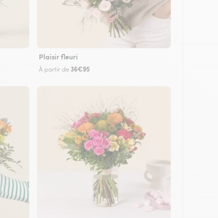
Plaisir fleuri
36€95
À partir de