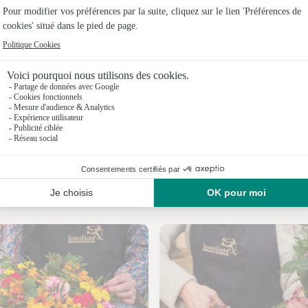
Fleuristes
Fleuristes
Fleuristes à
Fleuristes 
Fleuristes 
Fleuristes
Nos fleuristes à Sérénac
Fleuristes