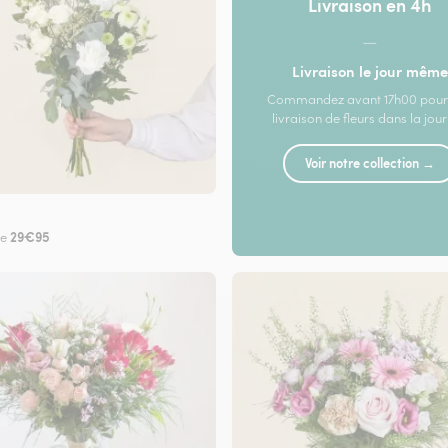
Livraison en 4h
—
Livraison le jour même
Commandez avant 17h00 pour
livraison de fleurs dans la jou
Voir notre collection →
29€95
de