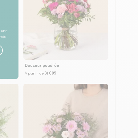
 une
rnée
Douceur poudrée
31€95
À partir de