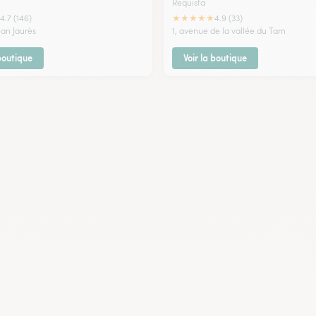
Requista
★
★
★
★
★
4.7 (146)
4.9 (33)
ean Jaurès
1, avenue de la vallée du Tarn
 boutique
Voir la boutique