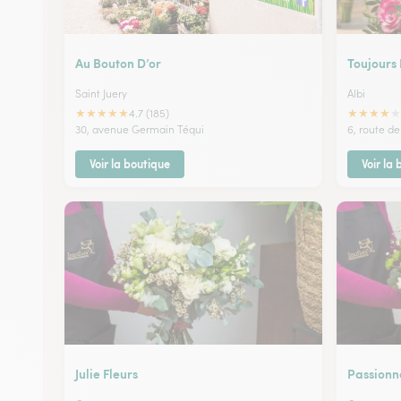
Au Bouton D’or
Toujours 
Saint Juery
Albi
★
★
★
★
★
★
★
★
★
★
4.7 (185)
30, avenue Germain Téqui
6, route de
Voir la boutique
Voir la
Julie Fleurs
Passion