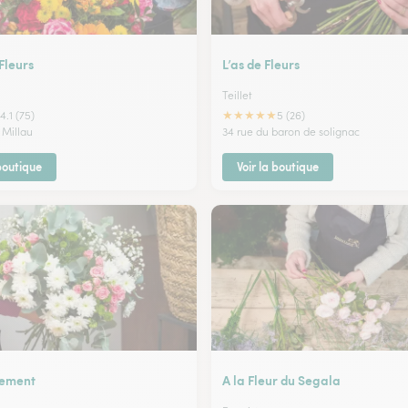
Fleurs
L’as de Fleurs
Teillet
★
★
★
★
★
4.1 (75)
5 (26)
 Millau
34 rue du baron de solignac
 boutique
Voir la boutique
nement
A la Fleur du Segala