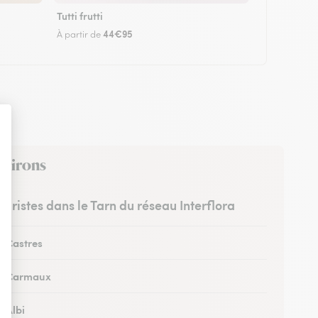
Tutti frutti
44€95
À partir de
nvirons
leuristes dans le Tarn du réseau Interflora
à Castres
 à Carmaux
à Albi