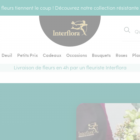
fleurs tiennent le coup ! Découvrez notre collection résistante
Recher
Deuil
Petits Prix
Cadeaux
Occasions
Bouquets
Roses
Pla
Livraison de fleurs en 4h par un fleuriste Interflora