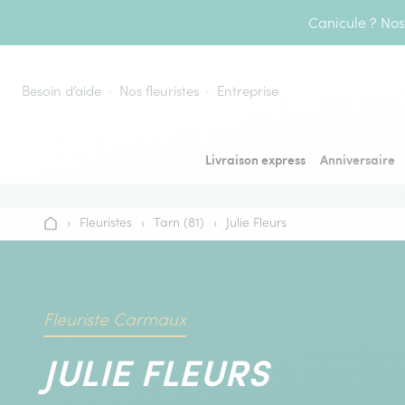
Aller au contenu
Canicule ? Nos 
Besoin d’aide
Nos fleuristes
Entreprise
Livraison express
Anniversaire
›
Fleuristes
›
Tarn (81)
›
Julie Fleurs
Accueil
Fleuriste Carmaux
JULIE FLEURS