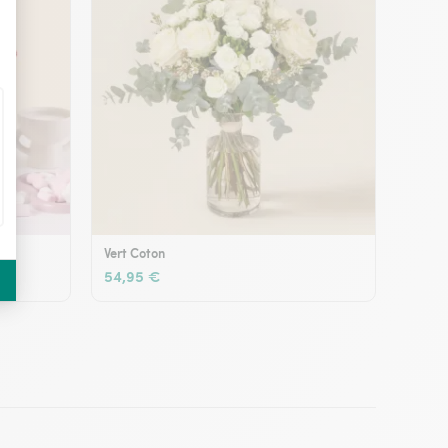
Vert Coton
54,95 €