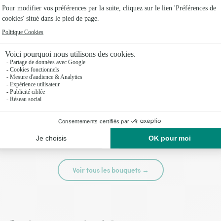
té
Tutti frutti
44,95 €
Voir tous les bouquets →