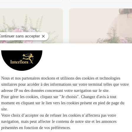
t son vase offert
Plaisir fleuri
36,95 €