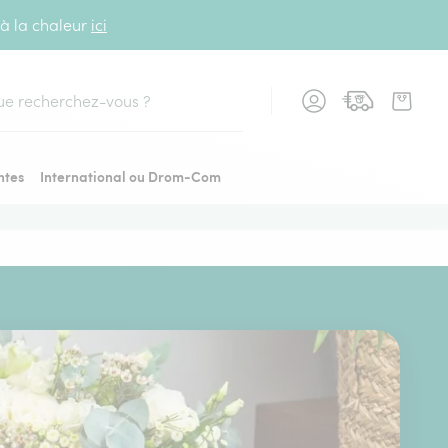
 à la chaleur
ici
cher
ntes
International ou Drom-Com