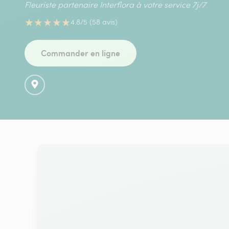
Fleuriste partenaire Interflora à votre service 7j/7
★
★
★
★
★
4.8/5 (58 avis)
Commander en ligne