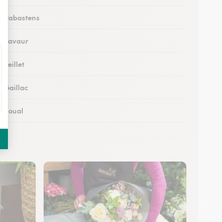
 à Rabastens
 à Lavaur
 Teillet
à Gaillac
à Soual
 à Mazamet
 à Murat-sur-Vèbre