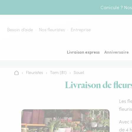
Aller au contenu
Canicule ? Nos 
Besoin d’aide
Nos fleuristes
Entreprise
Livraison express
Anniversaire
›
Fleuristes
›
Tarn (81)
›
Souel
Accueil
Livraison de fleur
Les fl
fleuri
Avec I
de 4 