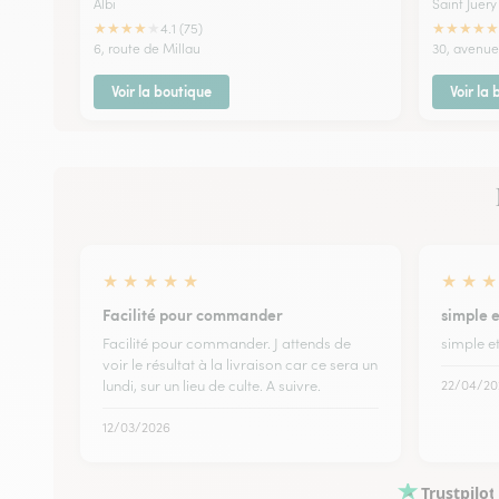
Albi
Saint Juery
★
★
★
★
★
★
★
★
★
★
4.1 (75)
6, route de Millau
30, avenue
Voir la boutique
Voir la
★
★
★
★
★
★
★
★
Facilité pour commander
simple e
Facilité pour commander. J attends de
simple e
voir le résultat à la livraison car ce sera un
lundi, sur un lieu de culte. A suivre.
22/04/20
12/03/2026
Trustpilot