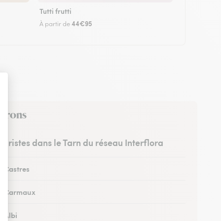
Tutti frutti
44€95
À partir de
virons
leuristes dans le Tarn du réseau Interflora
à Castres
 à Carmaux
à Albi