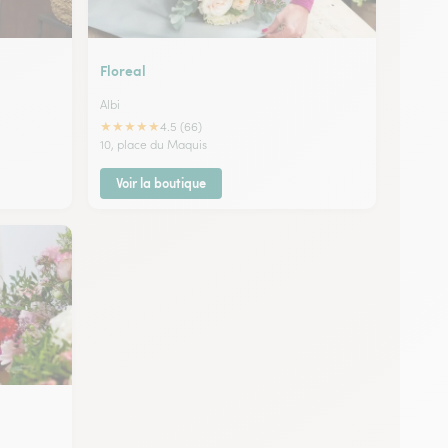
Floreal
Albi
★
★
★
★
★
4.5 (66)
10, place du Maquis
Voir la boutique