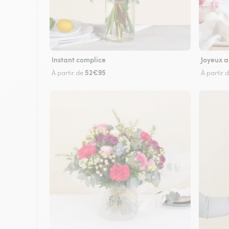
Instant complice
Joyeux a
52€95
À partir de
À partir 