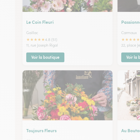
Le Coin Fleuri
Passion
Gaillac
Carmaux
★
★
★
★
★
★
★
★
★
★
4.8 (51)
11, rue Joseph Rigal
22, place J
Voir la boutique
Voir la
Toujours Fleurs
Au Bouto