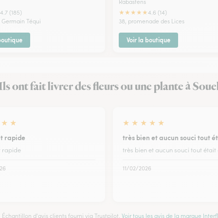
Rabastens
★
★
★
★
★
4.7 (185)
4.6 (14)
 Germain Téqui
38, promenade des Lices
 boutique
Voir la boutique
Ils ont fait livrer des fleurs ou une plante à Soue
★
★
★
★
★
★
★
t rapide
très bien et aucun souci tout é
t rapide
très bien et aucun souci tout était 
26
11/02/2026
Échantillon d'avis clients fourni via Trustpilot.
Voir tous les avis de la marque Interfl