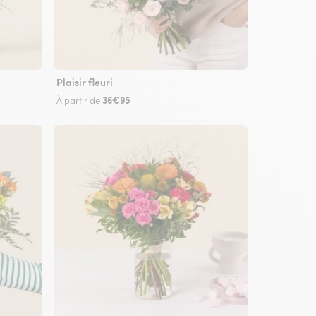
Plaisir fleuri
36€95
À partir de