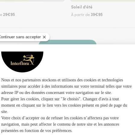
Soleil d'été
29€95
39€95
de
À partir de
Faire livrer des fleurs
ez un fleuriste Interflora à Souel et dans ses en
Les f
Fleuristes 
Fleuristes
Fleuristes 