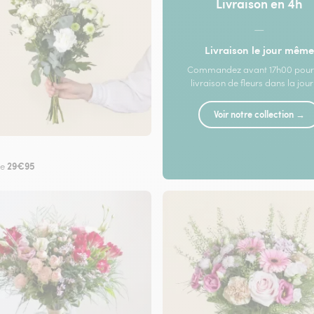
Livraison en 4h
—
Livraison le jour même
Commandez avant 17h00 pour
livraison de fleurs dans la jou
Voir notre collection →
29€95
de