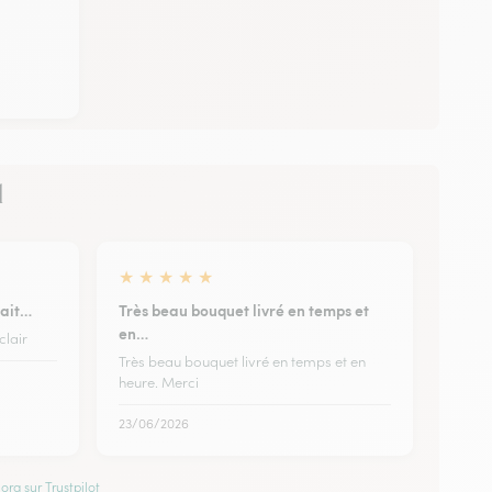
l
★
★
★
★
★
tait…
Très beau bouquet livré en temps et
en…
clair
Très beau bouquet livré en temps et en
heure. Merci
23/06/2026
ora sur Trustpilot