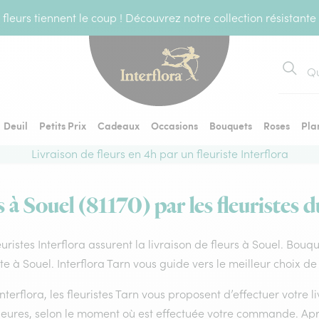
fleurs tiennent le coup ! Découvrez notre collection résistante
Recher
Deuil
Petits Prix
Cadeaux
Occasions
Bouquets
Roses
Pla
Livraison de fleurs en 4h par un fleuriste Interflora
s à Souel (81170) par les fleuristes d
euristes Interflora assurent la livraison de fleurs à Souel. Bouq
ste à Souel. Interflora Tarn vous guide vers le meilleur choix d
nterflora, les fleuristes Tarn vous proposent d’effectuer votre li
heures, selon le moment où est effectuée votre commande. Aprè