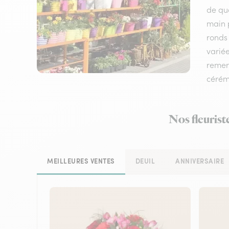
de qua
main p
ronds 
variée
remerc
cérém
Nos fleurist
MEILLEURES VENTES
DEUIL
ANNIVERSAIRE