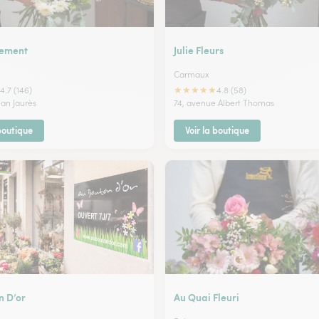
nement
Julie Fleurs
Carmaux
★
★
★
★
★
4.7 (146)
4.8 (58)
ean Jaurès
74, avenue Albert Thomas
 boutique
Voir la boutique
n D’or
Au Quai Fleuri