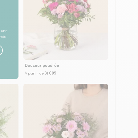
 une
rnée
Douceur poudrée
31€95
À partir de