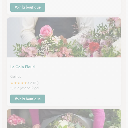
Voir la boutique
Le Coin Fleuri
Gaillac
★
★
★
★
★
4.8 (51)
11, rue Joseph Rigal
Voir la boutique