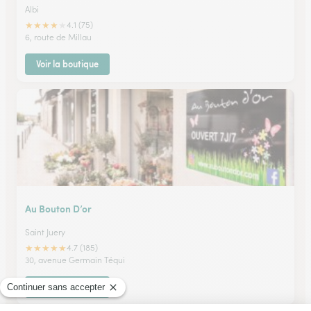
Albi
★
★
★
★
★
4.1 (75)
6, route de Millau
Voir la boutique
Au Bouton D’or
Saint Juery
★
★
★
★
★
4.7 (185)
30, avenue Germain Téqui
Voir la boutique