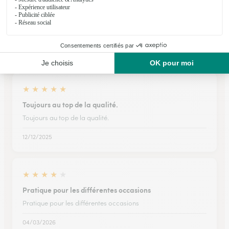
Bonne livraison dans les temps
Bonne livraison dans les temps , fleurs ayant une senteur
divine . En revanche petit soucis sur la durabilité des roses .
19/02/2026
★
★
★
★
★
Toujours au top de la qualité.
Toujours au top de la qualité.
12/12/2025
★
★
★
★
★
Pratique pour les différentes occasions
Pratique pour les différentes occasions
04/03/2026