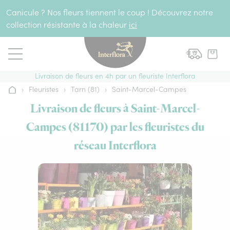
Aller au contenu
Canicule ? Nos fleurs tiennent le coup ! Découvrez notre
collection résistante à la chaleur
ici
Livraison de fleurs en 4h par un fleuriste Interflora
›
Fleuristes
›
Tarn (81)
›
Saint-Marcel-Campes
Accueil
Livraison de fleurs à Saint-Marcel-
Campes (81170) par les fleuristes du
réseau Interflora