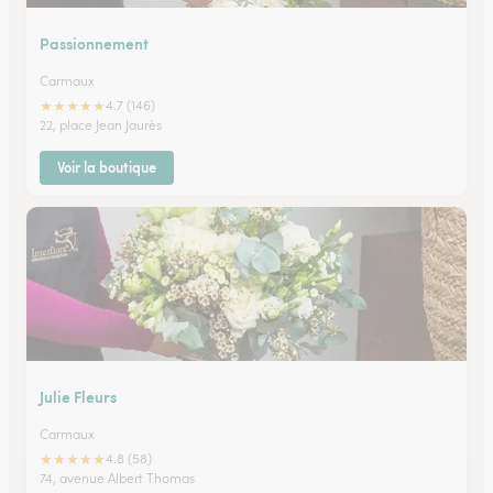
Passionnement
Carmaux
★
★
★
★
★
4.7 (146)
22, place Jean Jaurès
Voir la boutique
Julie Fleurs
Carmaux
★
★
★
★
★
4.8 (58)
74, avenue Albert Thomas