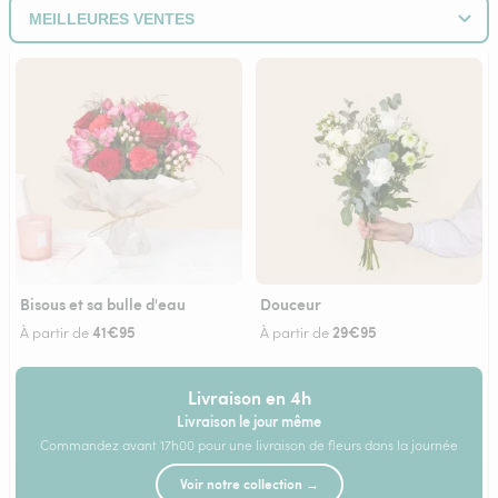
Bisous et sa bulle d'eau
Douceur
41€95
29€95
À partir de
À partir de
Livraison en 4h
Livraison le jour même
Commandez avant 17h00 pour une livraison de fleurs dans la journée
Voir notre collection →