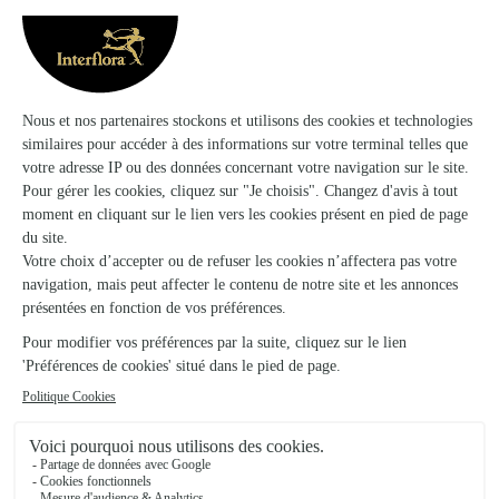
Ils ont fait livrer des fleurs ou une plante à
Saint-Marcel-Campes
★
★
★
★
★
J'ai été très satisfaite de la prestation accomplie par
INTERFLORA
J'ai été très satisfaite de la prestation fournie par
INTERFLORA, tant dans le choix des produits que dans
l'exécution de la commande. Je recommanderai cette
entreprise.
26/05/2026
★
★
★
★
★