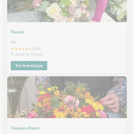
Floreal
Albi
★
★
★
★
★
4.5 (66)
10, place du Maquis
Voir la boutique
Toujours Fleurs