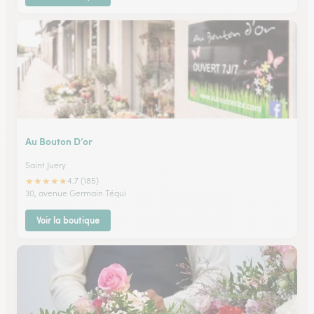
Au Bouton D’or
Saint Juery
★
★
★
★
★
4.7 (185)
30, avenue Germain Téqui
Voir la boutique