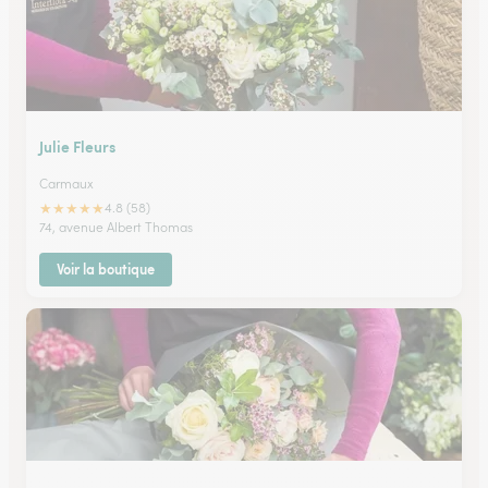
Julie Fleurs
Carmaux
★
★
★
★
★
4.8 (58)
74, avenue Albert Thomas
Voir la boutique