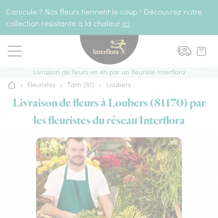
Aller au contenu
Canicule ? Nos fleurs tiennent le coup ! Découvrez notre
collection résistante à la chaleur
ici
Livraison de fleurs en 4h par un fleuriste Interflora
›
Fleuristes
›
Tarn (81)
›
Loubers
Accueil
Livraison de fleurs à Loubers (81170) par
les fleuristes du réseau Interflora