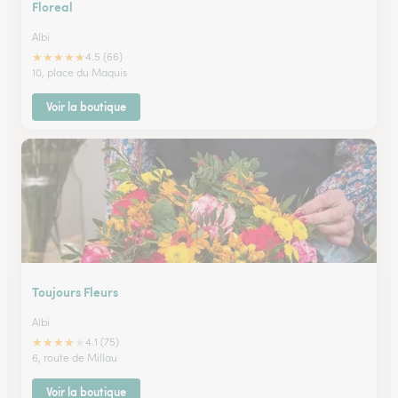
Floreal
Albi
★
★
★
★
★
4.5 (66)
10, place du Maquis
Voir la boutique
Toujours Fleurs
Albi
★
★
★
★
★
4.1 (75)
6, route de Millau
Voir la boutique