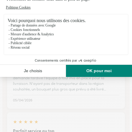
Bonjour, Juste quelques soucis sur votre site si on tarde trop à
payer le panier. De plus, j'ai payé quatre euros pour une bulle
d'eau La photo que m'a envoyé mon âme ne la montre pas.
Est ce normal ?
13/12/2025
★
★
★
★
★
Bouquet anniversaire
J'ai écrit le jour même en fin de matinée et malgré ma
demande tardive l'équipe à tout mis en place pour la
livraison. N'ayant pas de transporteur dans la région
souhaitée, un bouquet plus gros que prévu a été livré…
05/04/2026
★
★
★
★
★
Parfait service au top