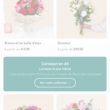
Bisous et sa bulle d'eau
Douceur
41€95
29€95
À partir de
À partir de
Livraison en 4h
Livraison le jour même
Commandez avant 17h00 pour une livraison de fleurs dans la journée
Voir notre collection →