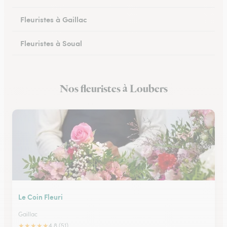
Fleuristes à Gaillac
Fleuristes à Soual
Fleuristes à Mazamet
Nos fleuristes à Loubers
Fleuristes à Murat-sur-Vèbre
Le Coin Fleuri
Gaillac
★
★
★
★
★
4.8 (51)