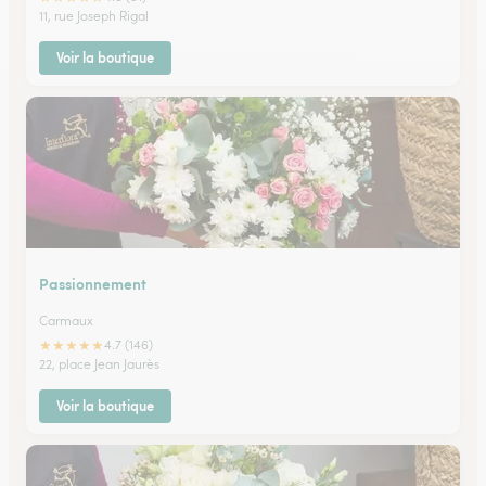
11, rue Joseph Rigal
Voir la boutique
Passionnement
Carmaux
★
★
★
★
★
4.7 (146)
22, place Jean Jaurès
Voir la boutique