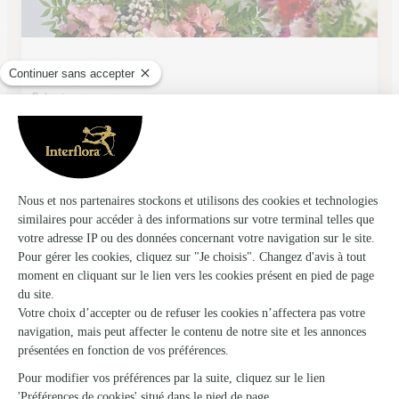
Au Quai Fleuri
Rabastens
★
★
★
★
★
4.6 (14)
38, promenade des Lices
Voir la boutique
Ils ont fait livrer des fleurs ou une plante à
Loubers
★
★
★
★
★
Bonjour,