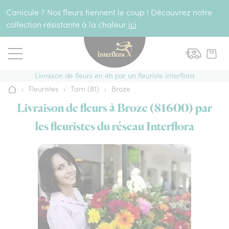
Aller au contenu
Canicule ? Nos fleurs tiennent le coup ! Découvrez notre
collection résistante à la chaleur
ici
Livraison de fleurs en 4h par un fleuriste Interflora
›
Fleuristes
›
Tarn (81)
›
Broze
Accueil
Livraison de fleurs à Broze (81600) par
les fleuristes du réseau Interflora