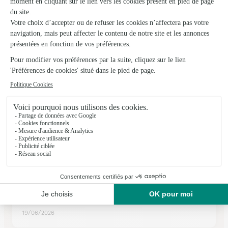
★
★
★
★
★
4.8 (112)
30, Grand'Rue
Voir la boutique
Ils ont fait livrer des fleurs ou une plante à
Broze
★
★
★
★
★
J'adore ce site
J'adore ce site aussi bien pour envoyer des fleurs que d'en
recevoir. La qualité des fleurs est impeccable. Le site est très
bien fait, tout se déroule avec simplicité.
19/06/2026