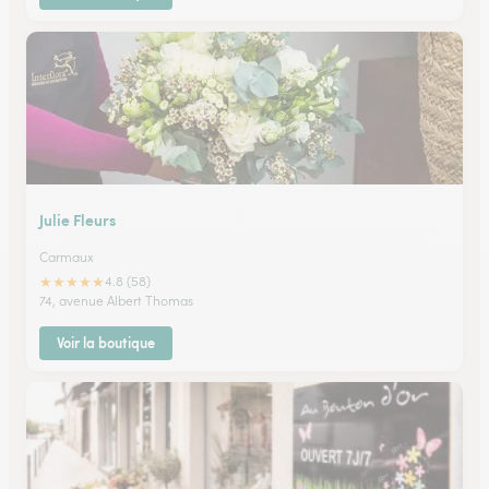
Julie Fleurs
Carmaux
★
★
★
★
★
4.8 (58)
74, avenue Albert Thomas
Voir la boutique