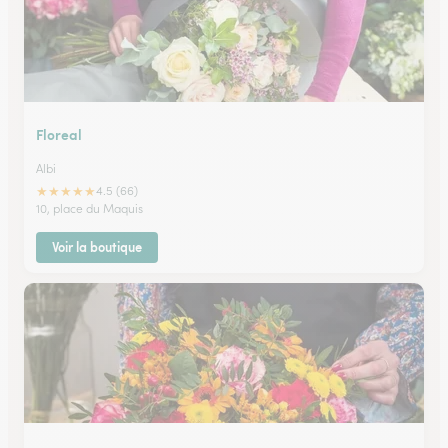
Floreal
Albi
★
★
★
★
★
4.5 (66)
10, place du Maquis
Voir la boutique