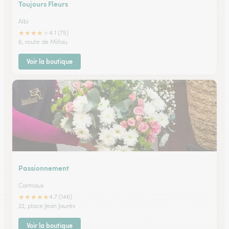
Toujours Fleurs
Albi
★
★
★
★
★
4.1 (75)
6, route de Millau
Voir la boutique
Passionnement
Carmaux
★
★
★
★
★
4.7 (146)
22, place Jean Jaurès
Voir la boutique