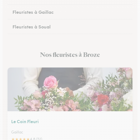
Fleuristes à Gaillac
Fleuristes à Soual
Fleuristes à Mazamet
Nos fleuristes à Broze
Fleuristes à Murat-sur-Vèbre
Le Coin Fleuri
Gaillac
★
★
★
★
★
4.8 (51)