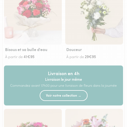
Bisous et sa bulle d'eau
Douceur
41€95
29€95
À partir de
À partir de
Livraison en 4h
Livraison le jour même
Commandez avant 17h00 pour une livraison de fleurs dans la journée
Voir notre collection →