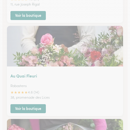
11, rue Joseph Rigal
Voir la boutique
Au Quai Fleuri
Rabastens
★
★
★
★
★
4.6 (14)
38, promenade des Lices
Voir la boutique