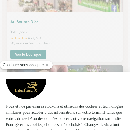
Au Bouton D’or
Saint Juery
★
★
★
★
★
4.7 (185)
30, avenue Germain Téqui
Voir la boutique
Boutic’flor
Lavaur