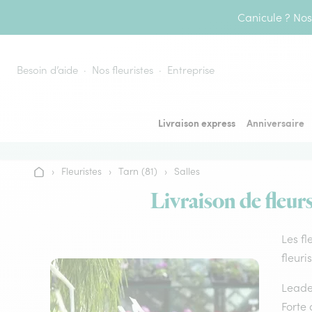
Aller au contenu
Canicule ? Nos 
Besoin d’aide
Nos fleuristes
Entreprise
Livraison express
Anniversaire
›
Fleuristes
›
Tarn (81)
›
Salles
Accueil
Livraison de fleurs
Les fl
fleuri
Leader
Forte 