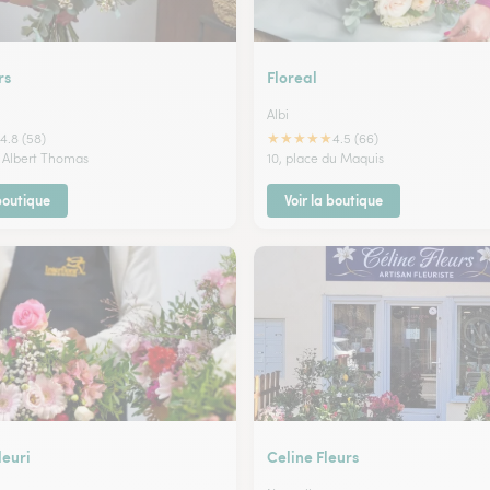
rs
Floreal
Albi
★
★
★
★
★
4.8 (58)
4.5 (66)
 Albert Thomas
10, place du Maquis
 boutique
Voir la boutique
leuri
Celine Fleurs