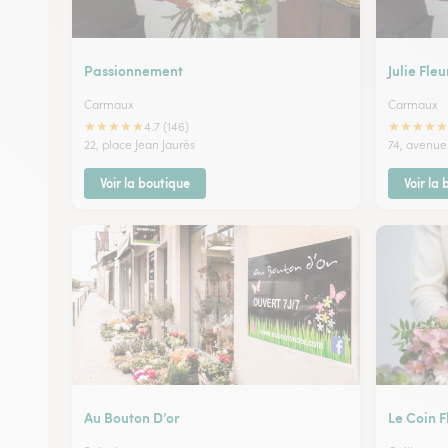
Passionnement
Julie Fleu
Carmaux
Carmaux
★
★
★
★
★
★
★
★
★
★
4.7 (146)
22, place Jean Jaurès
74, avenue
Voir la boutique
Voir la
Au Bouton D’or
Le Coin F