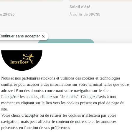
Soleil d'été
29€95
39€95
de
À partir de
Faire livrer des fleurs
ez un fleuriste Interflora à Salles et dans ses en
Les f
Fleuristes 
Fleuristes
Fleuristes 