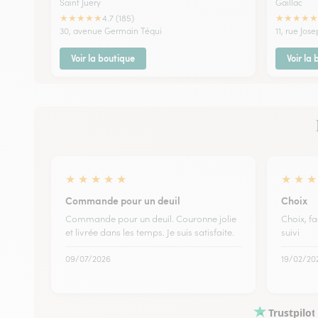
Saint Juery
Gaillac
★
★
★
★
★
★
★
★
★
★
4.7 (185)
30, avenue Germain Téqui
11, rue Jos
Voir la boutique
Voir la
★
★
★
★
★
★
★
★
Commande pour un deuil
Choix
Commande pour un deuil. Couronne jolie
Choix, f
et livrée dans les temps. Je suis satisfaite.
suivi
09/07/2026
19/02/20
Trustpilot