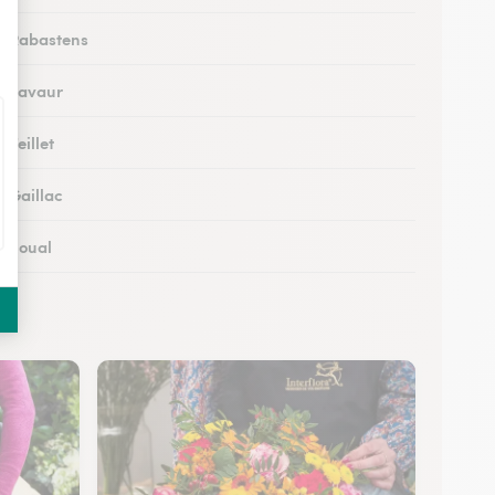
 à Rabastens
 à Lavaur
 Teillet
à Gaillac
à Soual
 à Mazamet
 à Murat-sur-Vèbre