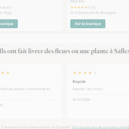
Naucelle
★
★
★
★
★
4.8 (51)
5 (10)
eph Rigal
10-12 boulevard du Rouergue
 boutique
Voir la boutique
Ils ont fait livrer des fleurs ou une plante à Salle
★
★
★
★
★
★
★
Rapide
acilité de passer commande et
Rapide ! du choix !
16/07/2026
26
Échantillon d'avis clients fourni via Trustpilot.
Voir tous les avis de la marque Interfl