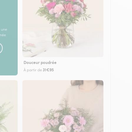
 une
rnée
Douceur poudrée
31€95
À partir de