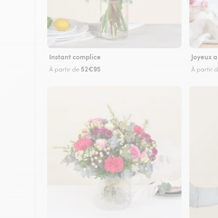
Instant complice
Joyeux a
52€95
À partir de
À partir 