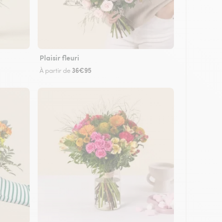
Plaisir fleuri
36€95
À partir de