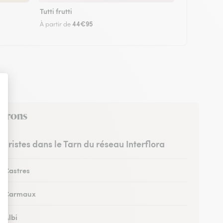
Tutti frutti
44€95
À partir de
virons
leuristes dans le Tarn du réseau Interflora
à Castres
 à Carmaux
à Albi