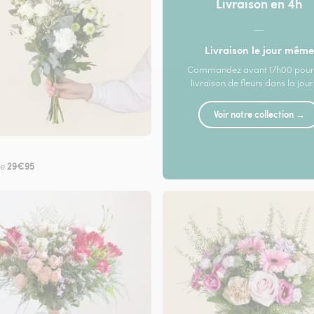
Livraison en 4h
—
Livraison le jour même
Commandez avant 17h00 pour
livraison de fleurs dans la jou
Voir notre collection →
29€95
de