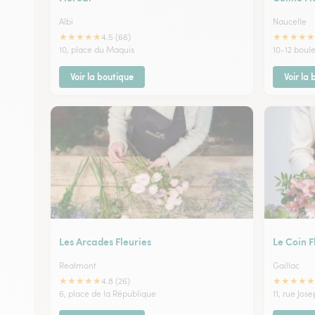
Albi
Naucelle
★
★
★
★
★
★
★
★
★
★
4.5 (66)
10, place du Maquis
10-12 boul
Voir la boutique
Voir la
Les Arcades Fleuries
Le Coin F
Realmont
Gaillac
★
★
★
★
★
★
★
★
★
★
4.8 (26)
6, place de la République
11, rue Jos