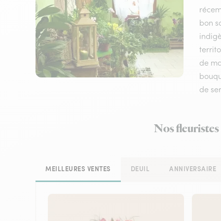
récem
bon sc
indigè
territ
de mat
bouque
de ser
Nos fleuristes
MEILLEURES VENTES
DEUIL
ANNIVERSAIRE