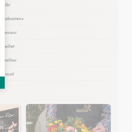
à Albi
 à Rabastens
 à Lavaur
 Teillet
à Gaillac
à Soual
 à Mazamet
 à Murat-sur-Vèbre