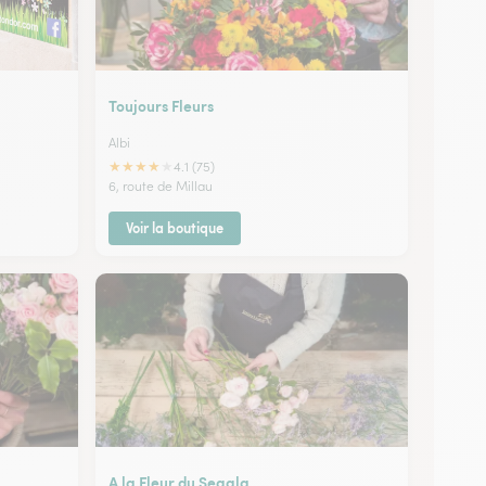
Toujours Fleurs
Albi
★
★
★
★
★
4.1 (75)
6, route de Millau
Voir la boutique
A la Fleur du Segala