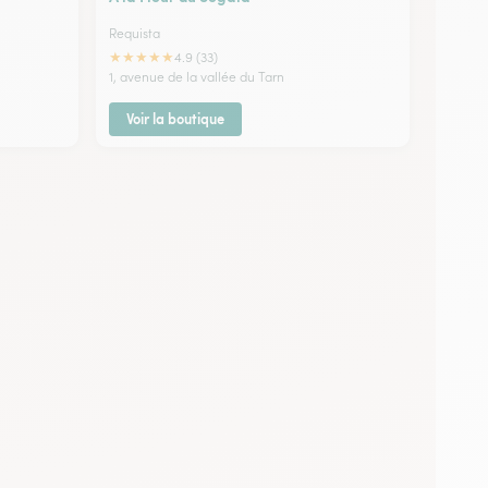
Requista
★
★
★
★
★
4.9 (33)
1, avenue de la vallée du Tarn
Voir la boutique