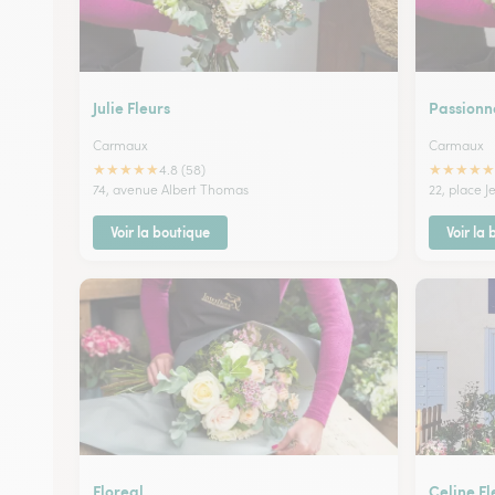
Julie Fleurs
Passion
Carmaux
Carmaux
★
★
★
★
★
★
★
★
★
★
4.8 (58)
74, avenue Albert Thomas
22, place J
Voir la boutique
Voir la
Floreal
Celine Fl