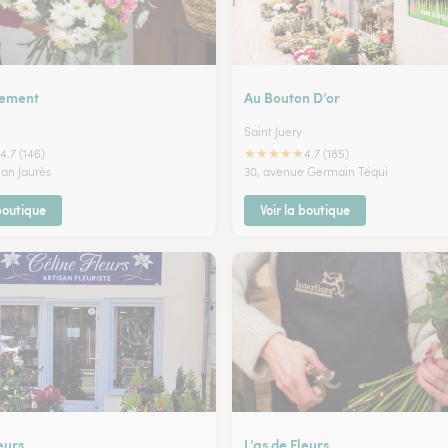
nement
Au Bouton D’or
Saint Juery
★
★
★
★
★
4.7 (146)
4.7 (185)
ean Jaurès
30, avenue Germain Téqui
 boutique
Voir la boutique
eurs
L’as de Fleurs