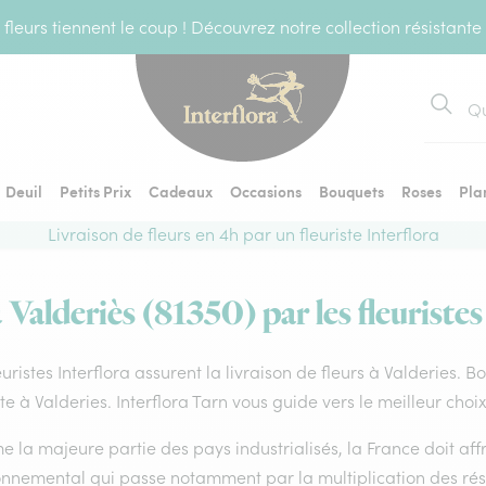
fleurs tiennent le coup ! Découvrez notre collection résistante
Recher
Deuil
Petits Prix
Cadeaux
Occasions
Bouquets
Roses
Pla
Livraison de fleurs en 4h par un fleuriste Interflora
à Valderiès (81350) par les fleuristes
euristes Interflora assurent la livraison de fleurs à Valderies. 
ste à Valderies. Interflora Tarn vous guide vers le meilleur cho
la majeure partie des pays industrialisés, la France doit affro
onnemental qui passe notamment par la multiplication des rése