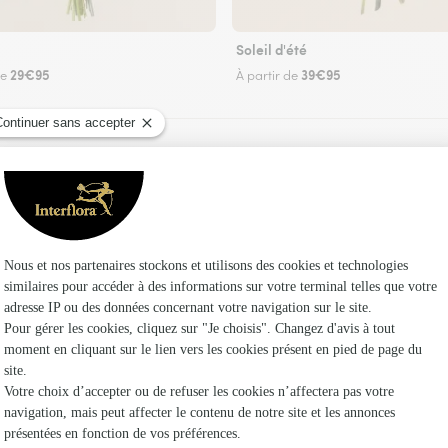
Soleil d'été
29€95
39€95
de
À partir de
Faire livrer des fleurs
 un fleuriste Interflora à Valderiès et dans ses 
Les f
Fleuristes 
Fleuristes