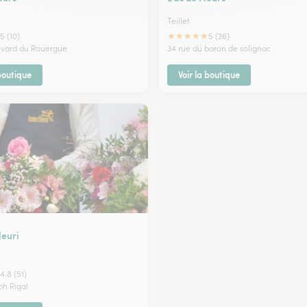
Teillet
★
★
★
★
★
5 (10)
5 (26)
evard du Rouergue
34 rue du baron de solignac
 boutique
Voir la boutique
leuri
4.8 (51)
eph Rigal