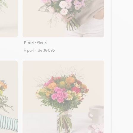
Plaisir fleuri
36€95
À partir de