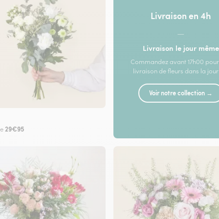
Livraison en 4h
—
Livraison le jour même
Commandez avant 17h00 pour
livraison de fleurs dans la jou
Voir notre collection →
29€95
de