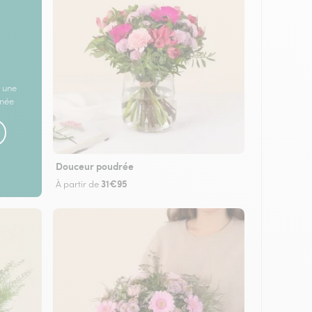
 une
rnée
Douceur poudrée
31€95
À partir de