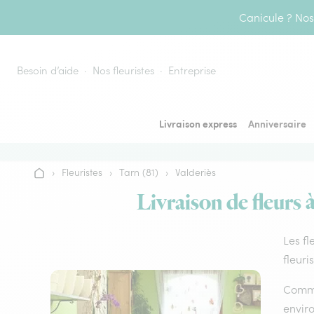
Aller au contenu
Canicule ? Nos 
Besoin d’aide
Nos fleuristes
Entreprise
Livraison express
Anniversaire
›
Fleuristes
›
Tarn (81)
›
Valderiès
Accueil
Livraison de fleurs 
Les fl
fleuri
Comme 
envir