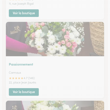
11, rue Joseph Rigal
Voir la boutique
Passionnement
Carmaux
★
★
★
★
★
4.7 (146)
22, place Jean Jaurès
Voir la boutique