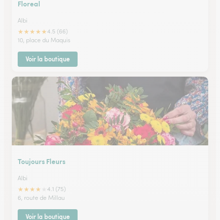
Floreal
Albi
★
★
★
★
★
4.5 (66)
10, place du Maquis
Voir la boutique
Toujours Fleurs
Albi
★
★
★
★
★
4.1 (75)
6, route de Millau
Voir la boutique