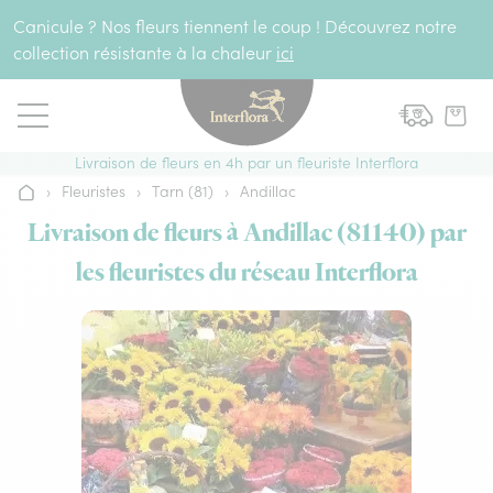
Aller au contenu
Canicule ? Nos fleurs tiennent le coup ! Découvrez notre
collection résistante à la chaleur
ici
Livraison de fleurs en 4h par un fleuriste Interflora
›
Fleuristes
›
Tarn (81)
›
Andillac
Accueil
Livraison de fleurs à Andillac (81140) par
les fleuristes du réseau Interflora