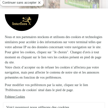
Au Bouton D’or
Saint Juery
★
★
★
★
★
4.7 (185)
30, avenue Germain Téqui
Voir la boutique
Ils ont fait livrer des fleurs ou une plante à
Andillac
★
★
★
★
★
UTILISATION FACILE ET BEAUCOUP DE…