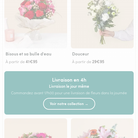
Bisous et sa bulle d'eau
Douceur
41€95
29€95
À partir de
À partir de
Livraison en 4h
Livraison le jour même
Commandez avant 17h00 pour une livraison de fleurs dans la journée
Voir notre collection →