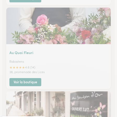
Au Quai Fleuri
Rabastens
★
★
★
★
★
4.6 (14)
38, promenade des Lices
Voir la boutique