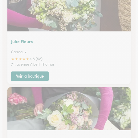
Julie Fleurs
Carmaux
★
★
★
★
★
4.8 (58)
74, avenue Albert Thomas
Voir la boutique