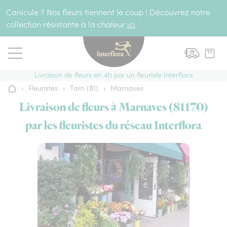
Aller au contenu
Canicule ? Nos fleurs tiennent le coup ! Découvrez notre
collection résistante à la chaleur
ici
Livraison de fleurs en 4h par un fleuriste Interflora
›
Fleuristes
›
Tarn (81)
›
Marnaves
Accueil
Livraison de fleurs à Marnaves (81170)
par les fleuristes du réseau Interflora