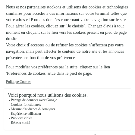
Marnaves
★
★
★
★
★
facile et rapide .
facile et rapide . Pas contre, je trouve les frais d'expédition de
plus en plus élevés. Plus de 15% sur ma commande qui est
déjà conséquente.
27/02/2026
★
★
★
★
★
Très pratique
Très pratique
16/04/2026