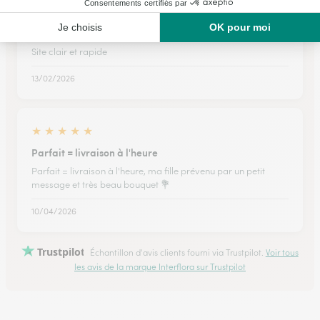
★
★
★
★
★
Site clair et rapide
Site clair et rapide
13/02/2026
★
★
★
★
★
Parfait = livraison à l'heure
Parfait = livraison à l'heure, ma fille prévenu par un petit
message et très beau bouquet 💐
10/04/2026
Trustpilot
Échantillon d'avis clients fourni via Trustpilot.
Voir tous
les avis de la marque Interflora sur Trustpilot