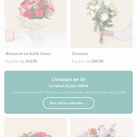
Bisous et sa bulle d'eau
Douceur
41€95
29€95
À partir de
À partir de
Livraison en 4h
Livraison le jour même
Commandez avant 17h00 pour une livraison de fleurs dans la journée
Voir notre collection →