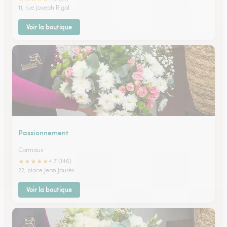
11, rue Joseph Rigal
Voir la boutique
Passionnement
Carmaux
★
★
★
★
★
4.7 (146)
22, place Jean Jaurès
Voir la boutique