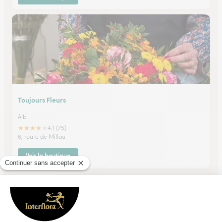
Toujours Fleurs
Albi
★
★
★
★
★
4.1 (75)
6, route de Millau
Voir la boutique
Ils ont fait livrer des fleurs ou une plante à