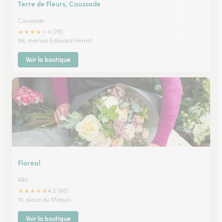
Terre de Fleurs, Caussade
Caussade
★
★
★
★
★
4 (78)
86, avenue Edouard Herriot
Voir la boutique
Floreal
Albi
★
★
★
★
★
4.5 (66)
10, place du Maquis
Voir la boutique