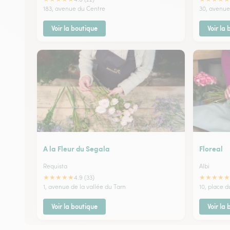
183, avenue du Centre
30, avenue
Voir la boutique
Voir la
A la Fleur du Segala
Floreal
Requista
Albi
★
★
★
★
★
★
★
★
★
★
4.9 (33)
1, avenue de la vallée du Tarn
10, place 
Voir la boutique
Voir la