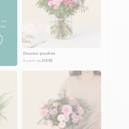
 une
rnée
Douceur poudrée
31€95
À partir de