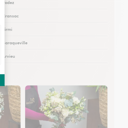
 à Rodez
 à Cransac
à Firmi
 à Baraqueville
à Arvieu
à Laguiole
 à Rieupeyroux