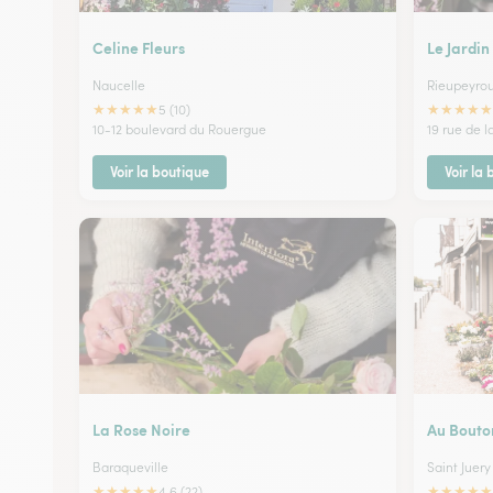
Celine Fleurs
Le Jardin
Naucelle
Rieupeyro
★
★
★
★
★
★
★
★
★
★
5 (10)
10-12 boulevard du Rouergue
19 rue de l
Voir la boutique
Voir la
La Rose Noire
Au Bouto
Baraqueville
Saint Juery
★
★
★
★
★
★
★
★
★
★
4.6 (22)