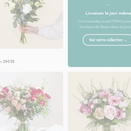
—
Livraison le jour même
Commandez avant 17h00 pour
livraison de fleurs dans la jou
Voir notre collection →
29€95
de