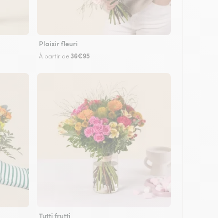
Plaisir fleuri
36€95
À partir de
Tutti frutti