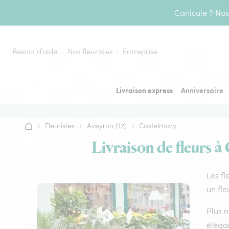
Aller au contenu
Canicule ? Nos 
Besoin d’aide
Nos fleuristes
Entreprise
Livraison express
Anniversaire
›
Fleuristes
›
Aveyron (12)
›
Castelmary
Accueil
Livraison de fleurs à
Les fl
un fle
Plus n
élégan