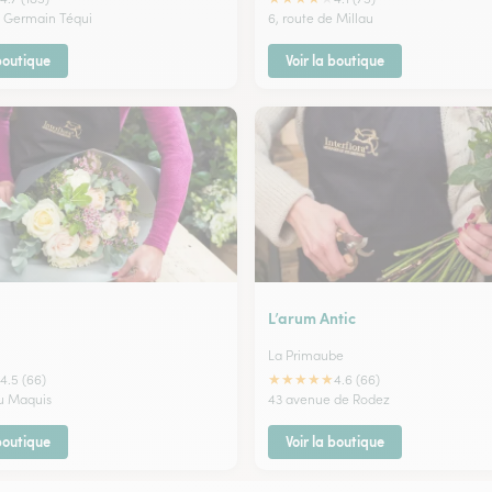
 Germain Téqui
6, route de Millau
 boutique
Voir la boutique
L’arum Antic
La Primaube
★
★
★
★
★
4.5 (66)
4.6 (66)
du Maquis
43 avenue de Rodez
 boutique
Voir la boutique