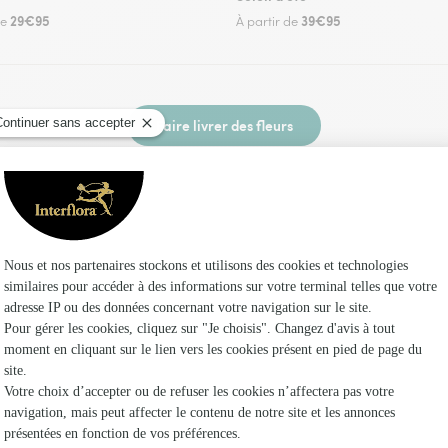
29€95
39€95
de
À partir de
Faire livrer des fleurs
un fleuriste Interflora à Castelmary et dans ses
Les fle
Fleuristes 
Fleuristes 
Fleuristes 