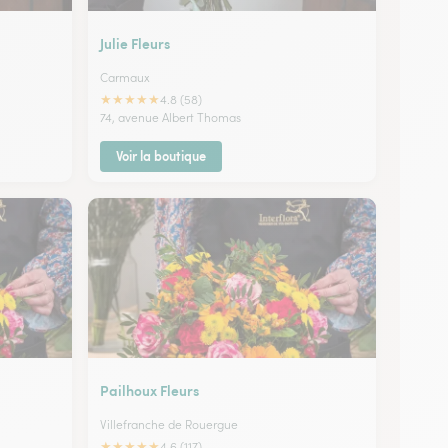
Julie Fleurs
Carmaux
★
★
★
★
★
4.8 (58)
74, avenue Albert Thomas
Voir la boutique
Pailhoux Fleurs
Villefranche de Rouergue
★
★
★
★
★
4.6 (117)