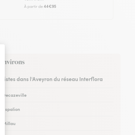
44€95
À partir de
 environs
uristes dans l'Aveyron du réseau Interflora
à Decazeville
à Espalion
à Millau