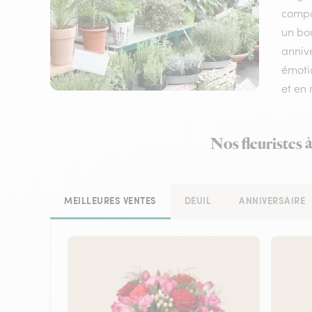
compos
un bo
annive
émotio
et en
Nos fleuristes 
MEILLEURES VENTES
DEUIL
ANNIVERSAIRE