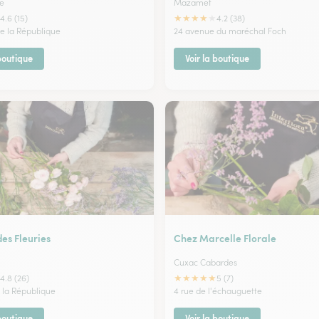
e
Mazamet
★
★
★
★
★
4.6 (15)
4.2 (38)
de la République
24 avenue du maréchal Foch
 boutique
Voir la boutique
es Fleuries
Chez Marcelle Florale
Cuxac Cabardes
★
★
★
★
★
4.8 (26)
5 (7)
e la République
4 rue de l'échauguette
 boutique
Voir la boutique