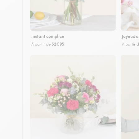
Instant complice
Joyeux a
52€95
À partir de
À partir 