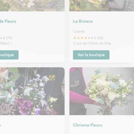
de Fleurs
La Riviera
Castres
★
★
★
★
★
4.8 (79)
4.5 (39)
Albert 1
7, rue de l'Hôtel de Ville
 boutique
Voir la boutique
e
Chrisma Fleurs