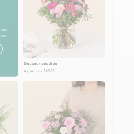
 une
rnée
Douceur poudrée
31€95
À partir de