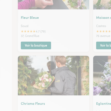
Fleur Bleue
Moisson 
Soual
Castres
★
★
★
★
★
★
★
★
★
★
4.7 (79)
37, Grand'Rue
76 avenue 
Voir la boutique
Voir la
Chrisma Fleurs
Eglantin