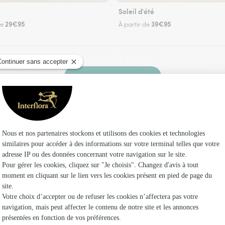
Soleil d'été
29€95
39€95
de
À partir de
Faire livrer des fleurs
ez un fleuriste Interflora à Saïx et dans ses en
Les f
Fleuristes 
Fleuristes
Fleuristes 