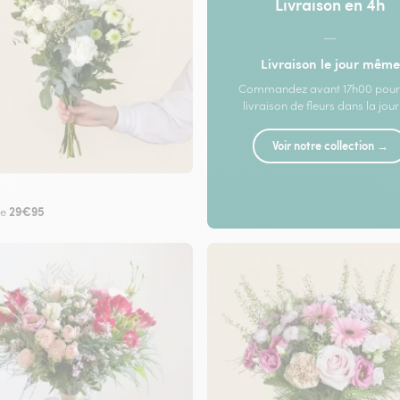
Livraison en 4h
—
Livraison le jour même
Commandez avant 17h00 pour
livraison de fleurs dans la jou
Voir notre collection →
29€95
de