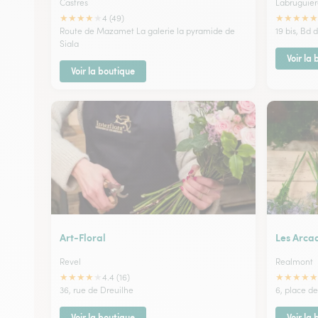
Castres
Labruguier
★
★
★
★
★
★
★
★
★
★
4 (49)
Route de Mazamet La galerie la pyramide de
19 bis, Bd 
Siala
Voir la
Voir la boutique
Art-Floral
Les Arcad
Revel
Realmont
★
★
★
★
★
★
★
★
★
★
4.4 (16)
36, rue de Dreuilhe
6, place d
Voir la boutique
Voir la