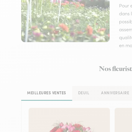
Pour e
dans l
possib
assemb
qualit
en mo
Nos fleurist
MEILLEURES VENTES
DEUIL
ANNIVERSAIRE