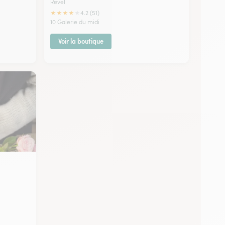
Revel
★
★
★
★
★
4.2 (51)
10 Galerie du midi
Voir la boutique