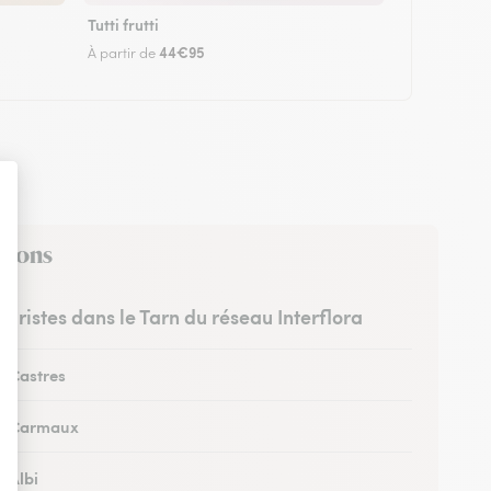
Tutti frutti
44€95
À partir de
virons
leuristes dans le Tarn du réseau Interflora
à Castres
 à Carmaux
à Albi