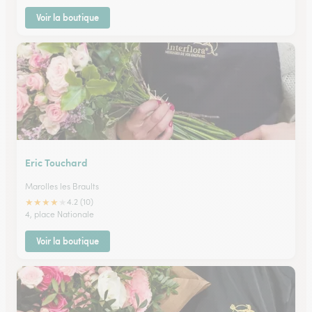
Voir la boutique
Eric Touchard
Marolles les Braults
★
★
★
★
★
4.2 (10)
4, place Nationale
Voir la boutique