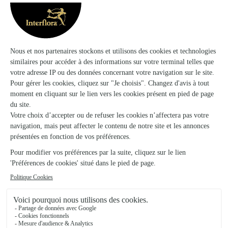
Capucine
Bonnetable
★
★
★
★
★
4.3 (57)
8 10 carrefour du lion d'or
Voir la boutique
Eric Touchard
Ballon
★
★
★
★
★
4.5 (35)
3 bis, rue Carnot