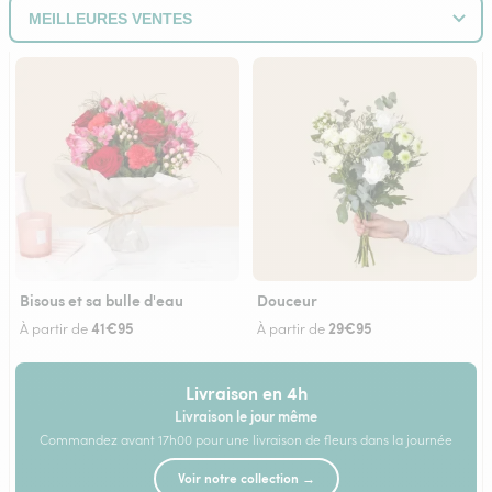
Bisous et sa bulle d'eau
Douceur
41€95
29€95
À partir de
À partir de
Livraison en 4h
Livraison le jour même
Commandez avant 17h00 pour une livraison de fleurs dans la journée
Voir notre collection →