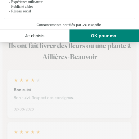
Voir la boutique
Ils ont fait livrer des fleurs ou une plante à
Aillières-Beauvoir
★
★
★
★
★
Bon suivi
Bon suivi. Respect des consignes.
02/08/2026
★
★
★
★
★