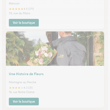
Alencon
★
★
★
★
★
4.5 (171)
70, rue du Mans
Voir la boutique
Une Histoire de Fleurs
Mortagne au Perche
★
★
★
★
★
4.3 (31)
19, rue Notre Dame
Voir la boutique