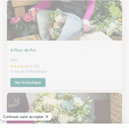
A Fleur de Pot
Sees
★
★
★
★
★
4.5 (52)
9, rue de la République
Voir la boutique