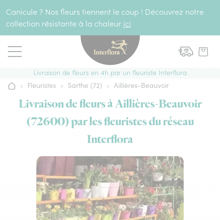
Aller au contenu
Canicule ? Nos fleurs tiennent le coup ! Découvrez notre
collection résistante à la chaleur
ici
Livraison de fleurs en 4h par un fleuriste Interflora
›
Fleuristes
›
Sarthe (72)
›
Aillières-Beauvoir
Accueil
Livraison de fleurs à Aillières-Beauvoir
(72600) par les fleuristes du réseau
Interflora