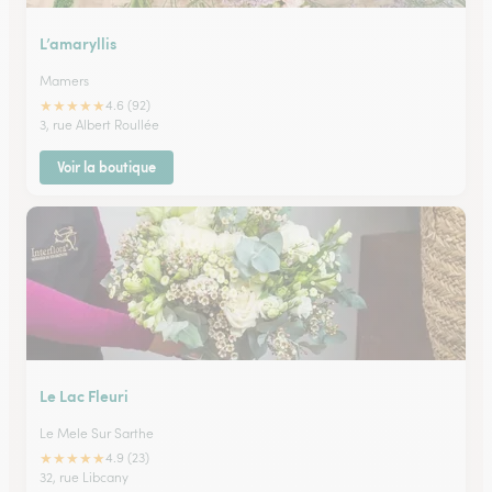
L’amaryllis
Mamers
★
★
★
★
★
4.6 (92)
3, rue Albert Roullée
Voir la boutique
Le Lac Fleuri
Le Mele Sur Sarthe
★
★
★
★
★
4.9 (23)
32, rue Libcany