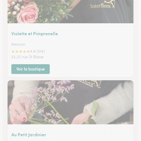
Violette et Pimprenelle
Alencon
★
★
★
★
★
4.8 (104)
23-27, rue St Blaise
Voir la boutique
Au Petit Jardinier