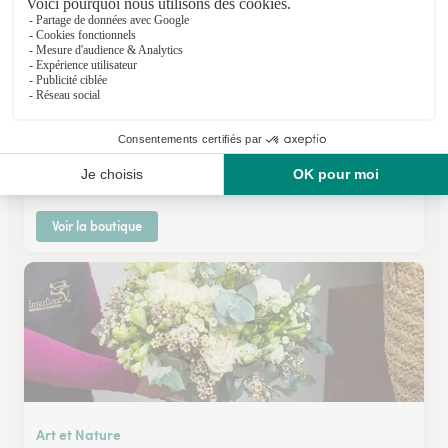
A Fleur de Pot
Sees
★
★
★
★
★
4.5 (52)
9, rue de la République
Voir la boutique
Art et Nature