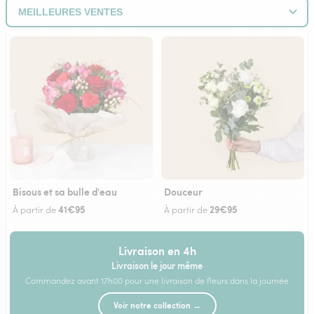
Bisous et sa bulle d'eau
Douceur
41€95
29€95
À partir de
À partir de
Livraison en 4h
Livraison le jour même
Commandez avant 17h00 pour une livraison de fleurs dans la journée
Voir notre collection →