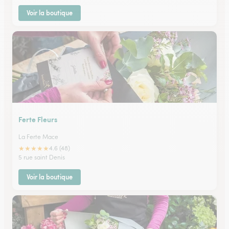
Voir la boutique
Ferte Fleurs
La Ferte Mace
★
★
★
★
★
4.6 (48)
5 rue saint Denis
Voir la boutique