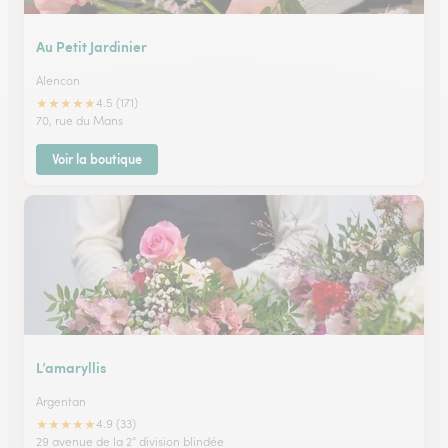
Au Petit Jardinier
Alencon
★
★
★
★
★
4.5 (171)
70, rue du Mans
Voir la boutique
L’amaryllis
Argentan
★
★
★
★
★
4.9 (33)
29 avenue de la 2° division blindée