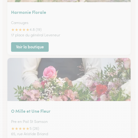
Harmonie Florale
Carrouges
★
★
★
★
★
4.8 (19)
17 place du général Leveneur
Voir la boutique
O Mille et Une Fleur
Pre en Pail St Samson
★
★
★
★
★
5 (26)
65, rue Aristide Briand