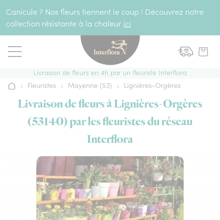
Aller au contenu
Canicule ? Nos fleurs tiennent le coup ! Découvrez notre
collection résistante à la chaleur
ici
Livraison de fleurs en 4h par un fleuriste Interflora
›
Fleuristes
›
Mayenne (53)
›
Lignières-Orgères
Accueil
Livraison de fleurs à Lignières-Orgères
(53140) par les fleuristes du réseau
Interflora