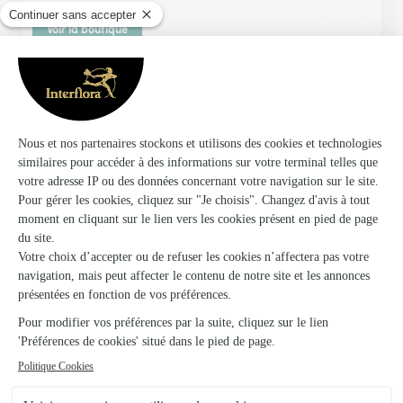
Voir la boutique
Aux Roses – Tetard
Argentan
★
★
★
★
★
4.7 (107)
22 bis, rue des Petits Fossés
Voir la boutique