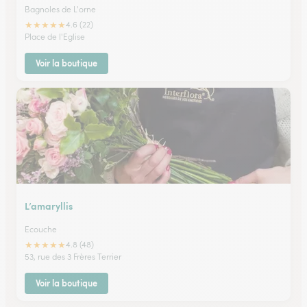
Bagnoles de L'orne
★
★
★
★
★
4.6 (22)
Place de l'Eglise
Voir la boutique
L’amaryllis
Ecouche
★
★
★
★
★
4.8 (48)
53, rue des 3 Frères Terrier
Voir la boutique