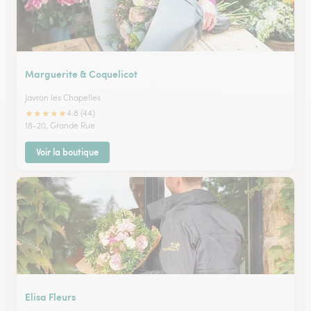
Marguerite & Coquelicot
Javron les Chapelles
★
★
★
★
★
4.8 (44)
18-20, Grande Rue
Voir la boutique
Elisa Fleurs