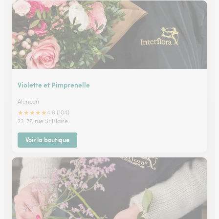
Violette et Pimprenelle
Alencon
★
★
★
★
★
4.8 (104)
23-27, rue St Blaise
Voir la boutique