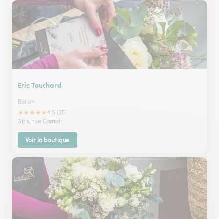
Eric Touchard
Ballon
★
★
★
★
★
4.5 (35)
3 bis, rue Carnot
Voir la boutique