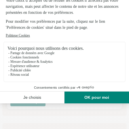
Voir la boutique
Eric Touchard
Sainte Jamme Sur Sarthe
★
★
★
★
★
4.5 (32)
Zone Commercial la Prairie des Moulins
Voir la boutique