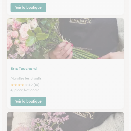
Voir la boutique
Eric Touchard
Marolles les Braults
★
★
★
★
★
4.2 (10)
4, place Nationale
Voir la boutique