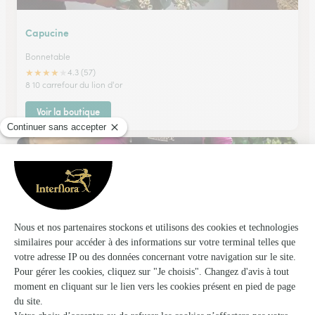
Capucine
Bonnetable
★
★
★
★
★
4.3 (57)
8 10 carrefour du lion d'or
Voir la boutique
A Fleur de Pot
Sees
★
★
★
★
★
4.5 (52)
9, rue de la République