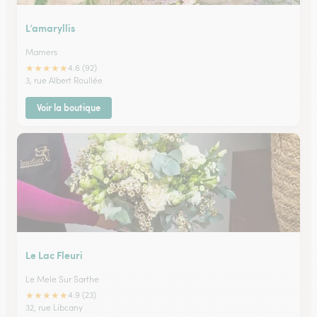
L’amaryllis
Mamers
★
★
★
★
★
4.6 (92)
3, rue Albert Roullée
Voir la boutique
Le Lac Fleuri
Le Mele Sur Sarthe
★
★
★
★
★
4.9 (23)
32, rue Libcany