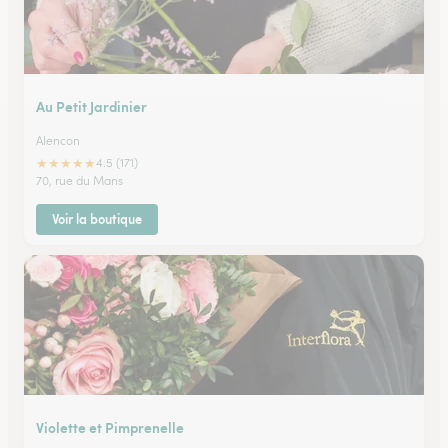
Au Petit Jardinier
Alencon
★
★
★
★
★
4.5 (171)
70, rue du Mans
Voir la boutique
Violette et Pimprenelle