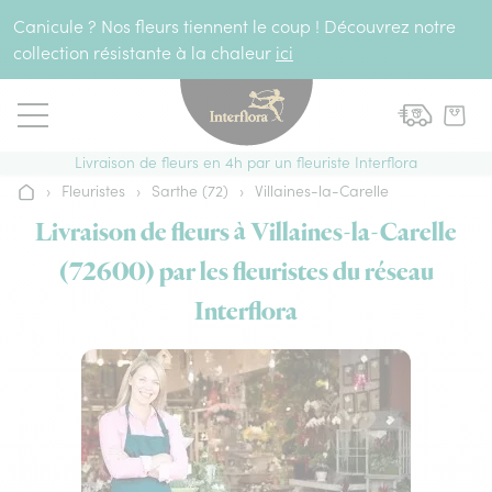
Aller au contenu
Canicule ? Nos fleurs tiennent le coup ! Découvrez notre
collection résistante à la chaleur
ici
Livraison de fleurs en 4h par un fleuriste Interflora
›
Fleuristes
›
Sarthe (72)
›
Villaines-la-Carelle
Accueil
Livraison de fleurs à Villaines-la-Carelle
(72600) par les fleuristes du réseau
Interflora