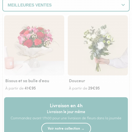
Bisous et sa bulle d'eau
Douceur
41€95
29€95
À partir de
À partir de
Livraison en 4h
Livraison le jour même
Commandez avant 17h00 pour une livraison de fleurs dans la journée
Voir notre collection →