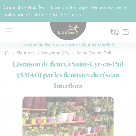
Aller au contenu
Canicule ? Nos fleurs tiennent le coup ! Découvrez notre
collection résistante à la chaleur
ici
Livraison de fleurs en 4h par un fleuriste Interflora
›
Fleuristes
›
Mayenne (53)
›
Saint-Cyr-en-Pail
Accueil
Livraison de fleurs à Saint-Cyr-en-Pail
(53140) par les fleuristes du réseau
Interflora