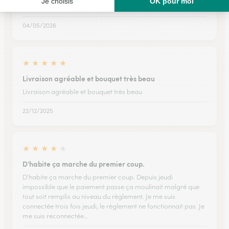
ponctuelle
04/05/2026
★
★
★
★
★
Livraison agréable et bouquet très beau
Livraison agréable et bouquet très beau
22/12/2025
★
★
★
★
★
D'habite ça marche du premier coup.
D'habite ça marche du premier coup. Depuis jeudi
impossible que le paiement passe ça moulinait malgré que
tout soit remplis au niveau du règlement. Je me suis
connectée trois fois jeudi, le règlement ne fonctionnait pas. Je
me suis reconnectée…