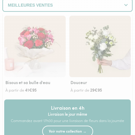
Bisous et sa bulle d'eau
Douceur
41€95
29€95
À partir de
À partir de
Livraison en 4h
Livraison le jour même
Commandez avant 17h00 pour une livraison de fleurs dans la journée
Voir notre collection →