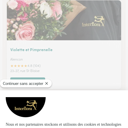
Violette et Pimprenelle
Alencon
★
★
★
★
★
4.8 (104)
23-27, rue St Blaise
Voir la boutique