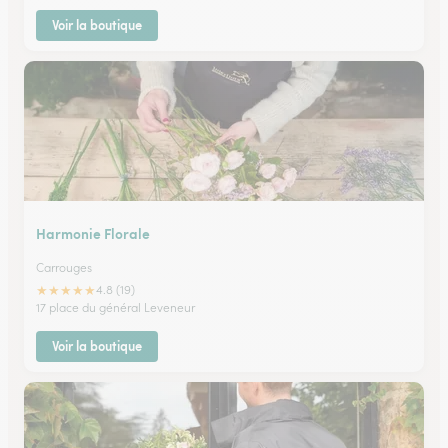
Voir la boutique
Harmonie Florale
Carrouges
★
★
★
★
★
4.8 (19)
17 place du général Leveneur
Voir la boutique