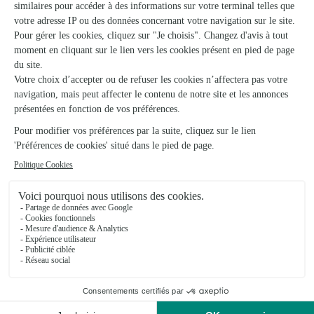
Aux Secrets de Sophie
Sille le Guillaume
★
★
★
★
★
4.7 (79)
33, rue du Docteur Touchard
Voir la boutique
Ils ont fait livrer des fleurs ou une plante à
Saint-Cyr-en-Pail
★
★
★
★
★
Joli mois de mai
La composition était conforme à mon choix, livraison