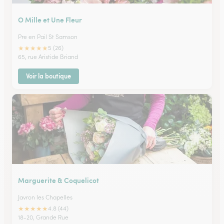
O Mille et Une Fleur
Pre en Pail St Samson
★
★
★
★
★
5 (26)
65, rue Aristide Briand
Voir la boutique
Marguerite & Coquelicot
Javron les Chapelles
★
★
★
★
★
4.8 (44)
18-20, Grande Rue