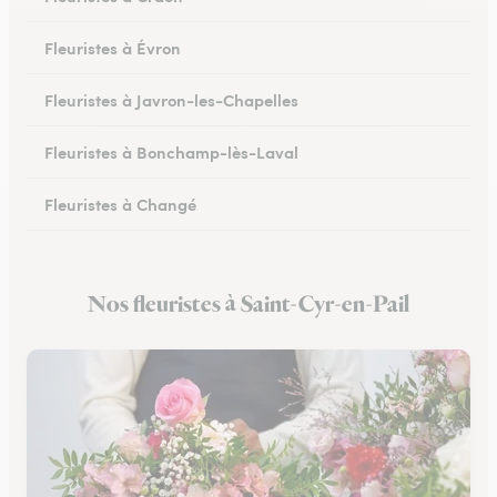
Fleuristes à Évron
Fleuristes à Javron-les-Chapelles
Fleuristes à Bonchamp-lès-Laval
Fleuristes à Changé
Fleuristes à Meslay-du-Maine
Nos fleuristes à Saint-Cyr-en-Pail
Fleuristes à Pré-en-Pail-Saint-Samson