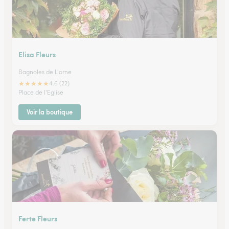
Elisa Fleurs
Bagnoles de L'orne
★
★
★
★
★
4.6 (22)
Place de l'Eglise
Voir la boutique
Ferte Fleurs