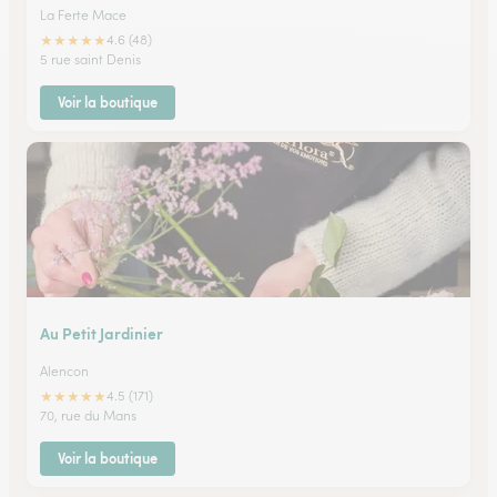
La Ferte Mace
★
★
★
★
★
4.6 (48)
5 rue saint Denis
Voir la boutique
Au Petit Jardinier
Alencon
★
★
★
★
★
4.5 (171)
70, rue du Mans
Voir la boutique