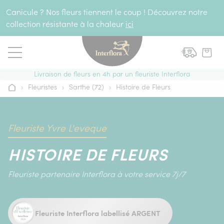
Aller au contenu
Canicule ? Nos fleurs tiennent le coup ! Découvrez notre
collection résistante à la chaleur
ici
Livraison de fleurs en 4h par un fleuriste Interflora
›
Fleuristes
›
Sarthe (72)
›
Histoire de Fleurs
Accueil
Fleuriste Yvre L'eveque
HISTOIRE DE FLEURS
Fleuriste partenaire Interflora à votre service 7j/7
Fleuriste Interflora labellisé ARGENT