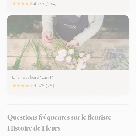
★
★
★
★
★
4.7/5 (254)
Eric Touchard "L.m.t."
★
★
★
★
★
4.3/5 (25)
Questions fréquentes sur le fleuriste
Histoire de Fleurs