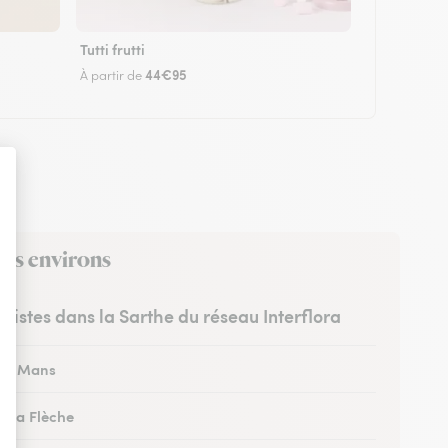
Tutti frutti
44€95
À partir de
ses environs
uristes dans la Sarthe du réseau Interflora
 au Mans
à La Flèche