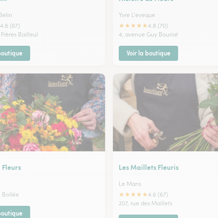
Belin
Yvre L'eveque
★
★
★
★
★
4.6 (67)
4.8 (70)
 Frères Bailleul
4, avenue Guy Bouriat
 boutique
Voir la boutique
Fleurs
Les Maillets Fleuris
Le Mans
★
★
★
★
★
 Bollée
4.6 (67)
207, rue des Maillets
 boutique