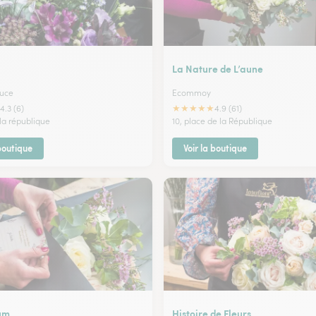
La Nature de L’aune
Luce
Ecommoy
★
★
★
★
★
4.3 (6)
4.9 (61)
 la république
10, place de la République
 boutique
Voir la boutique
um
Histoire de Fleurs