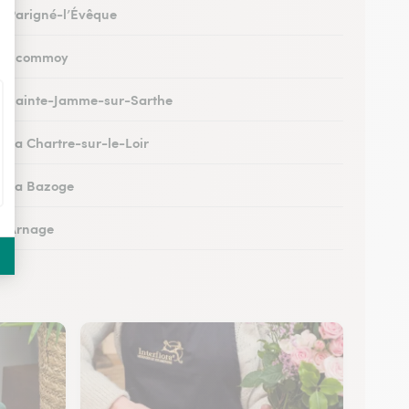
 à Parigné-l’Évêque
 à Écommoy
 à Sainte-Jamme-sur-Sarthe
à La Chartre-sur-le-Loir
 à La Bazoge
 à Arnage
 au Lude
à Conlie