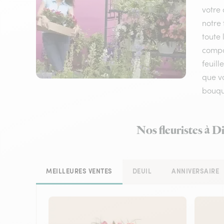
votre 
notre 
toute 
compos
feuil
que vo
bouque
Nos fleuristes à D
MEILLEURES VENTES
DEUIL
ANNIVERSAIRE