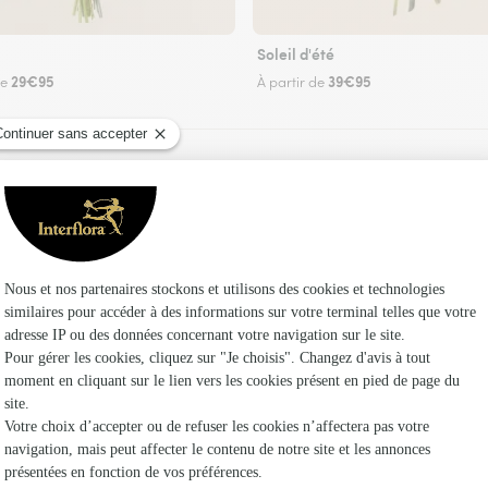
Soleil d'été
29€95
39€95
de
À partir de
Faire livrer des fleurs
fleuriste Interflora à Disse sous Ballon et dans 
Les fle
Fleuristes
Fleuristes 