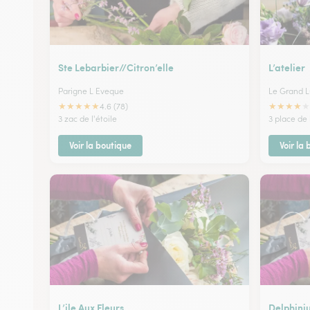
Ste Lebarbier//Citron’elle
L’atelier
Parigne L Eveque
Le Grand 
★
★
★
★
★
★
★
★
★
★
4.6 (78)
3 zac de l'étoile
3 place de
Voir la boutique
Voir la
L’ile Aux Fleurs
Delphini