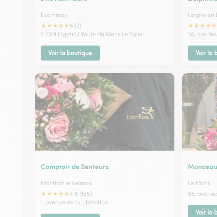
Ecommoy
Laigne en 
★
★
★
★
★
★
★
★
★
★
5 (7)
C.Cial Hyper U Route du Mans Le Soleil
28, rue des
Voir la boutique
Voir la
Comptoir de Senteurs
Monceau 
Montfort le Gesnois
Le Mans
★
★
★
★
★
4.8 (155)
86, avenue
1, avenue de la Libération
Voir la