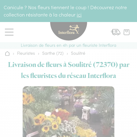
Aller au contenu
Canicule ? Nos fleurs tiennent le coup ! Découvrez notre
collection résistante à la chaleur
ici
Livraison de fleurs en 4h par un fleuriste Interflora
›
Fleuristes
›
Sarthe (72)
›
Soulitré
Accueil
Livraison de fleurs à Soulitré (72370) par
les fleuristes du réseau Interflora