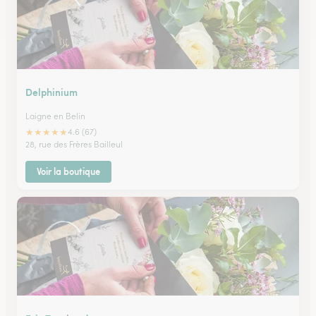
Delphinium
Laigne en Belin
★
★
★
★
★
4.6 (67)
28, rue des Frères Bailleul
Voir la boutique