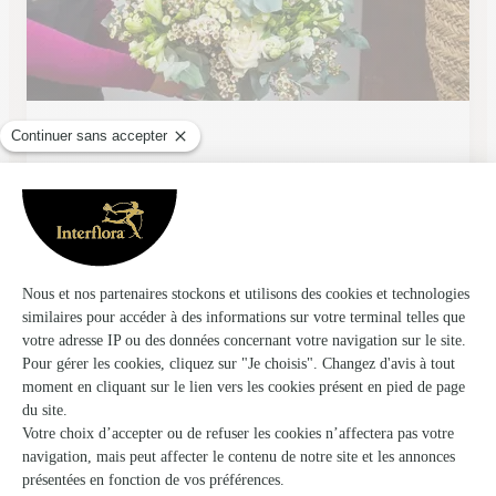
Pollen Fleurs
Coulaines
★
★
★
★
★
3.8 (53)
11 rue de la paix
Voir la boutique
Atelier Armelle Alleton