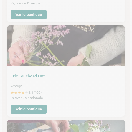
32, rue de l'Europe
Voir la boutique
Eric Touchard Lmt
Arnage
★
★
★
★
★
4.3 (100)
18 avenue nationale
Voir la boutique