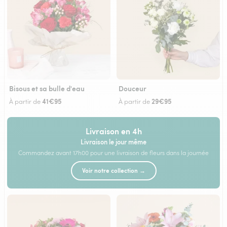
Bisous et sa bulle d'eau
Douceur
41€95
29€95
À partir de
À partir de
Livraison en 4h
Livraison le jour même
Commandez avant 17h00 pour une livraison de fleurs dans la journée
Voir notre collection →