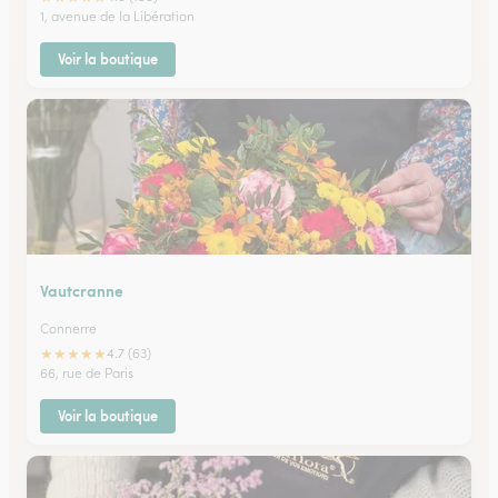
1, avenue de la Libération
Voir la boutique
Vautcranne
Connerre
★
★
★
★
★
4.7 (63)
66, rue de Paris
Voir la boutique