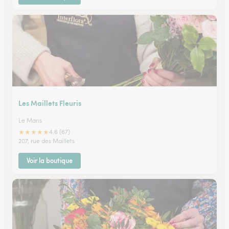
Les Maillets Fleuris
Le Mans
★
★
★
★
★
4.6 (67)
207, rue des Maillets
Voir la boutique