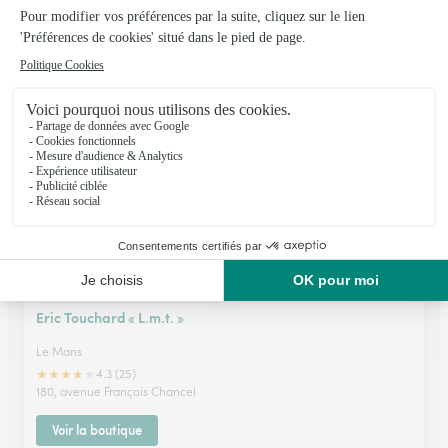
Le Mans
★
★
★
★
★
4.7 (254)
24, rue Jankowsky
Voir la boutique
Eric Touchard « L.m.t. »
Le Mans
★
★
★
★
★
4.3 (25)
180, avenue François Chancel
Voir la boutique