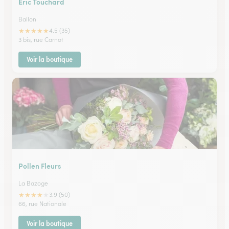
Eric Touchard
Ballon
★
★
★
★
★
4.5 (35)
3 bis, rue Carnot
Voir la boutique
Pollen Fleurs
La Bazoge
★
★
★
★
★
3.9 (50)
66, rue Nationale
Voir la boutique