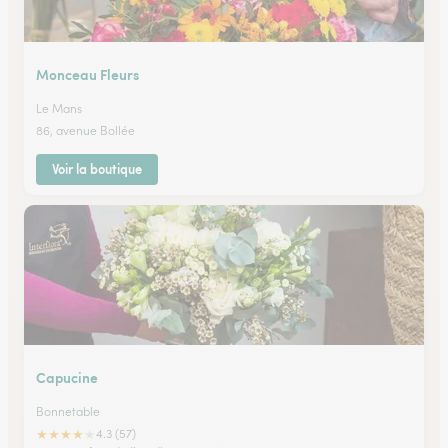
Monceau Fleurs
Le Mans
86, avenue Bollée
Voir la boutique
Capucine
Bonnetable
★
★
★
★
★
4.3 (57)