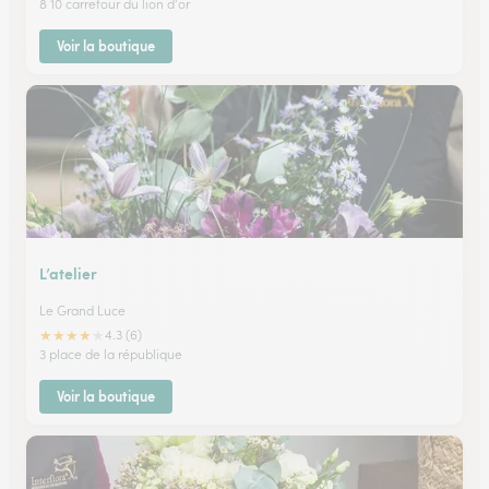
8 10 carrefour du lion d'or
Voir la boutique
L’atelier
Le Grand Luce
★
★
★
★
★
4.3 (6)
3 place de la république
Voir la boutique