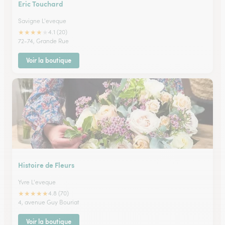
Eric Touchard
Savigne L'eveque
★
★
★
★
★
4.1 (20)
72-74, Grande Rue
Voir la boutique
Histoire de Fleurs
Yvre L'eveque
★
★
★
★
★
4.8 (70)
4, avenue Guy Bouriat
Voir la boutique