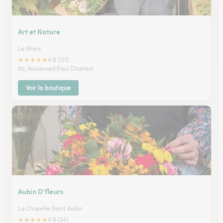
Art et Nature
Le Mans
★
★
★
★
★
4.8 (121)
85, boulevard Paul Chantrel
Voir la boutique
Aubin D’fleurs
La Chapelle Saint Aubin
★
★
★
★
★
4.6 (24)