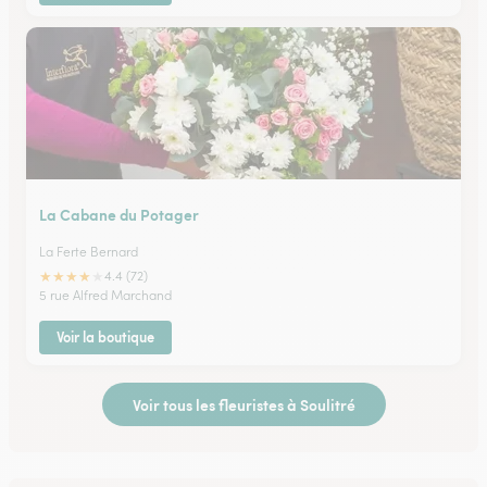
La Cabane du Potager
La Ferte Bernard
★
★
★
★
★
4.4 (72)
5 rue Alfred Marchand
Voir la boutique
Voir tous les fleuristes à Soulitré