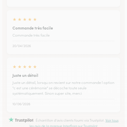
★
★
★
★
★
Commande très facile
Commande très facile
20/04/2026
★
★
★
★
★
Juste un détail
Juste un détail, lorsqu on revient sur notre commande l option
"c est une cérémonie" se décoche toute seule
systématiquement. Sinon super site, merci
10/06/2026
Trustpilot
Échantillon d'avis clients fourni via Trustpilot.
Voir tous
les avis de la marque Interflora sur Trustpilot