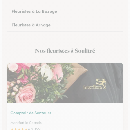
Fleuristes à La Bazoge
Fleuristes à Arnage
Fleuristes au Lude
Nos fleuristes à Soulitré
Fleuristes à Conlie
Comptoir de Senteurs
Montfort le Gesnois
★
★
★
★
★
4.8 (155)