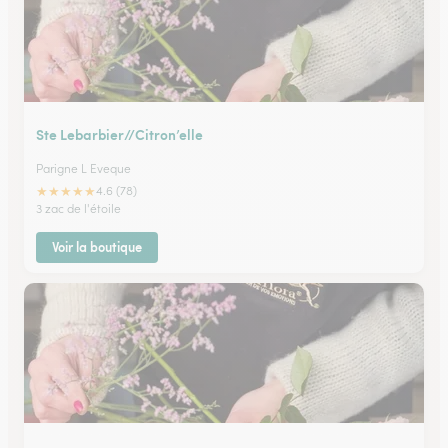
Ste Lebarbier//Citron’elle
Parigne L Eveque
★
★
★
★
★
4.6 (78)
3 zac de l'étoile
Voir la boutique