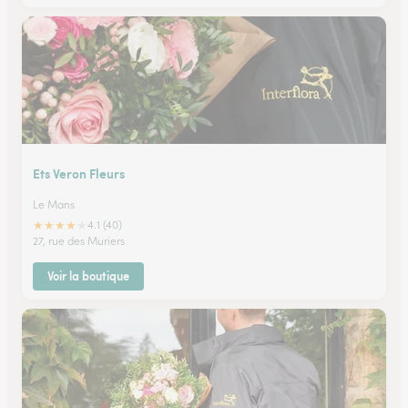
Ets Veron Fleurs
Le Mans
★
★
★
★
★
4.1 (40)
27, rue des Muriers
Voir la boutique