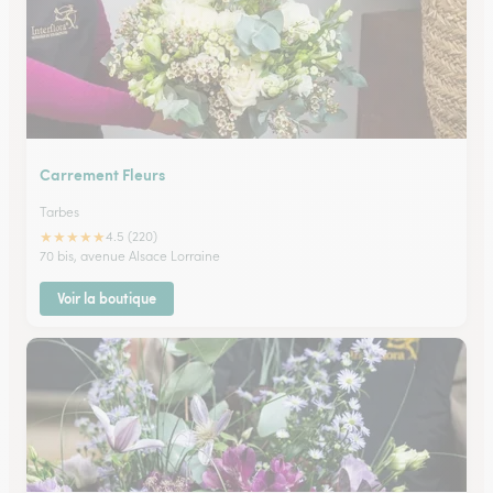
Carrement Fleurs
Tarbes
★
★
★
★
★
4.5 (220)
70 bis, avenue Alsace Lorraine
Voir la boutique