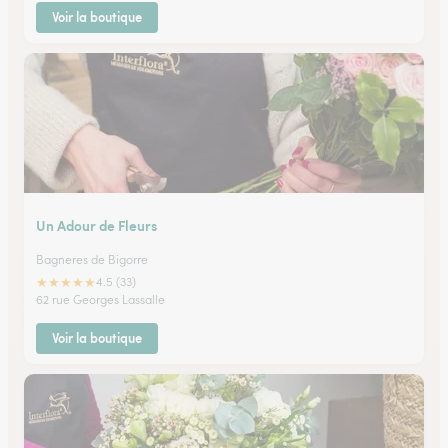
Voir la boutique
Un Adour de Fleurs
Bagneres de Bigorre
★
★
★
★
★
4.5 (33)
62 rue Georges Lassalle
Voir la boutique