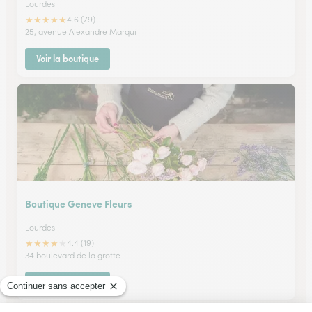
Lourdes
★
★
★
★
★
4.6 (79)
25, avenue Alexandre Marqui
Voir la boutique
Boutique Geneve Fleurs
Lourdes
★
★
★
★
★
4.4 (19)
34 boulevard de la grotte
Voir la boutique