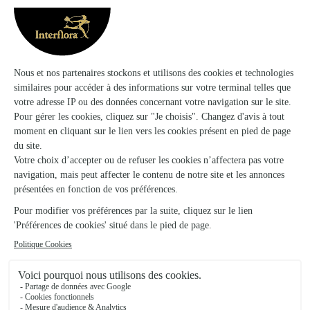
Cathie Fleurs
Lourdes
★
★
★
★
★
4.4 (30)
14, place du champ commun
Voir la boutique