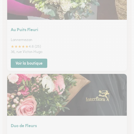
Au Puits Fleuri
Lannemezan
★
★
★
★
★
4.6 (25)
36, rue Victor-Hugo
Voir la boutique
Duo de Fleurs