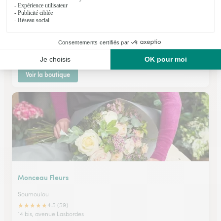
Au Bois Fleuri
Castelnau Magnoac
★
★
★
★
★
4.3 (6)
1, place de l'église Collégiale
Voir la boutique
Monceau Fleurs
Soumoulou
★
★
★
★
★
4.5 (59)
14 bis, avenue Lasbordes