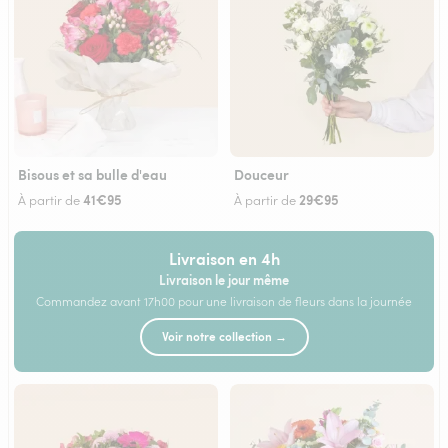
Bisous et sa bulle d'eau
Douceur
41€95
29€95
À partir de
À partir de
Livraison en 4h
Livraison le jour même
Commandez avant 17h00 pour une livraison de fleurs dans la journée
Voir notre collection →