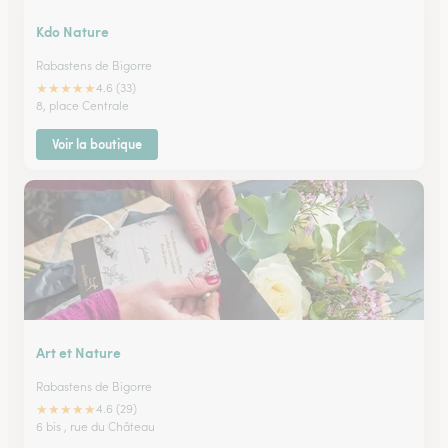
Kdo Nature
Rabastens de Bigorre
★
★
★
★
★
4.6 (33)
8, place Centrale
Voir la boutique
Art et Nature
Rabastens de Bigorre
★
★
★
★
★
4.6 (29)
6 bis , rue du Château