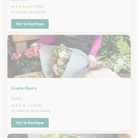
★
★
★
★
★
4.7 (109)
4, avenue des Sports
Voir la boutique
Gisele Fleurs
Tarbes
★
★
★
★
★
4.3 (45)
23, avenue de la Marne
Voir la boutique