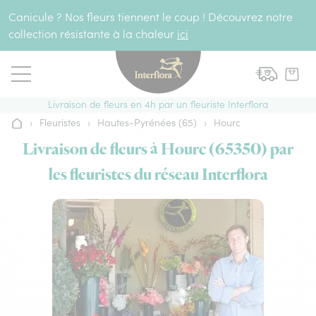
Aller au contenu
Canicule ? Nos fleurs tiennent le coup ! Découvrez notre
collection résistante à la chaleur
ici
Livraison de fleurs en 4h par un fleuriste Interflora
›
Fleuristes
›
Hautes-Pyrénées (65)
›
Hourc
Accueil
Livraison de fleurs à Hourc (65350) par
les fleuristes du réseau Interflora