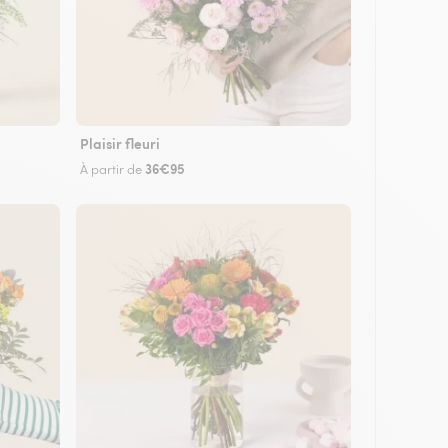
Plaisir fleuri
36€95
À partir de