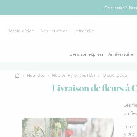
Aller au contenu
Canicule ? Nos 
Besoin d’aide
Nos fleuristes
Entreprise
Livraison express
Anniversaire
›
Fleuristes
›
Hautes-Pyrénées (65)
›
Oléac-Debat
Accueil
Livraison de fleurs à 
Les fl
un fle
Le rés
5 200 