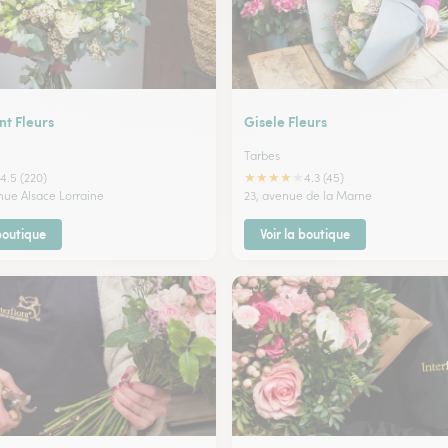
t Fleurs
Gisele Fleurs
Tarbes
★
★
★
★
★
4.5 (220)
4.3 (45)
enue Alsace Lorraine
23, avenue de la Marne
 boutique
Voir la boutique