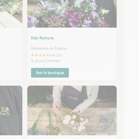
Kdo Nature
Rabastens de Bigorre
★
★
★
★
★
4.6 (33)
8, place Centrale
Voir la boutique