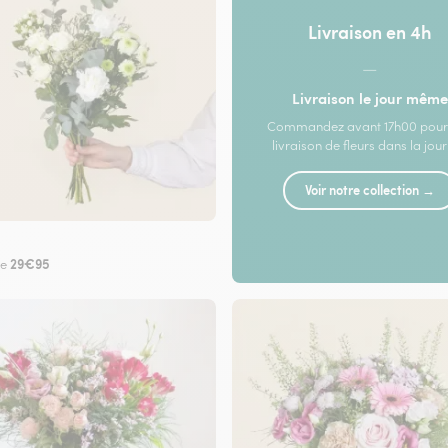
Livraison en 4h
—
Livraison le jour même
Commandez avant 17h00 pour
livraison de fleurs dans la jou
Voir notre collection →
29€95
de