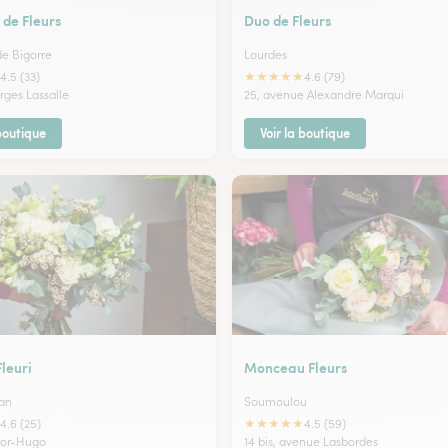
 de Fleurs
Duo de Fleurs
e Bigorre
Lourdes
★
★
★
★
★
4.5 (33)
4.6 (79)
rges Lassalle
25, avenue Alexandre Marqui
 boutique
Voir la boutique
Fleuri
Monceau Fleurs
an
Soumoulou
★
★
★
★
★
4.6 (25)
4.5 (59)
ctor-Hugo
14 bis, avenue Lasbordes