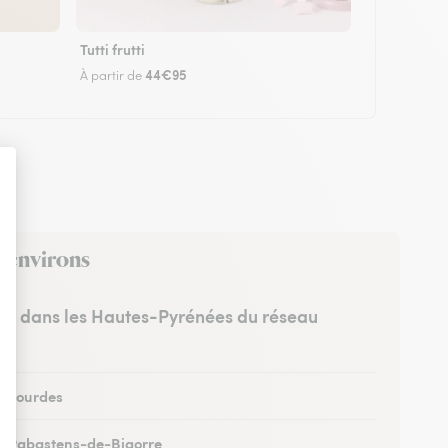
Tutti frutti
44€95
À partir de
s environs
stes dans les Hautes-Pyrénées du réseau
 à Lourdes
 à Rabastens-de-Bigorre