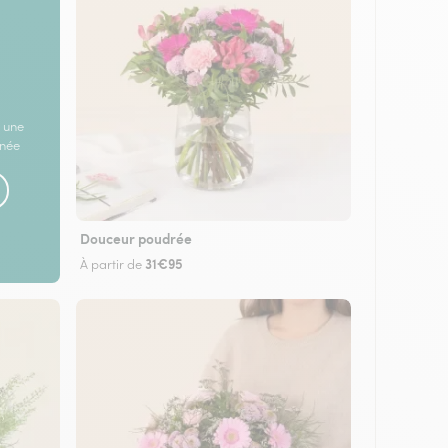
 une
rnée
Douceur poudrée
31€95
À partir de