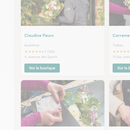
Claudine Fleurs
Carremen
Aureilhan
Tarbes
★
★
★
★
★
★
★
★
★
★
4.7 (109)
4, avenue des Sports
70 bis, av
Voir la boutique
Voir la