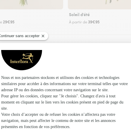
Soleil d'été
29€95
39€95
de
À partir de
Faire livrer des fleurs
n fleuriste Interflora à Oléac-Debat et dans se
Les fleuri
Interflora
Fleuristes
Fleuristes