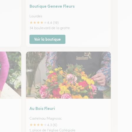
Boutique Geneve Fleurs
Lourdes
★
★
★
★
★
4.4 (19)
34 boulevard de la grotte
Voir la boutique
Au Bois Fleuri
Castelnau Magnoac
★
★
★
★
★
4.3 (6)
1, place de l'église Collégiale