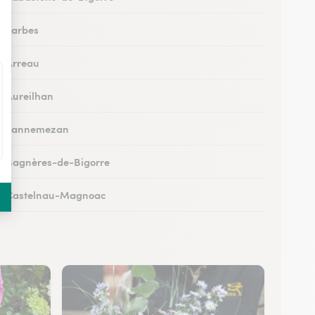
 à Tarbes
 à Arreau
 à Aureilhan
s à Lannemezan
 à Bagnères-de-Bigorre
s à Castelnau-Magnoac