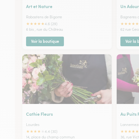
Art et Nature
Un Adour
Rabastens de Bigorre
Bagneres d
★
★
★
★
★
★
★
★
★
★
4.6 (29)
6 bis , rue du Château
62 rue Geo
Voir la boutique
Voir la
Cathie Fleurs
Au Puits 
Lourdes
Lannemez
★
★
★
★
★
★
★
★
★
★
4.4 (30)
14, place du champ commun
36, rue Vi