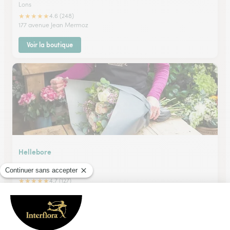
Lons
★
★
★
★
★
4.6 (248)
177 avenue Jean Mermoz
Voir la boutique
Hellebore
PAU
★
★
★
★
★
4.7 (127)
172 - 174 avenue Jean Mermoz
Voir la boutique