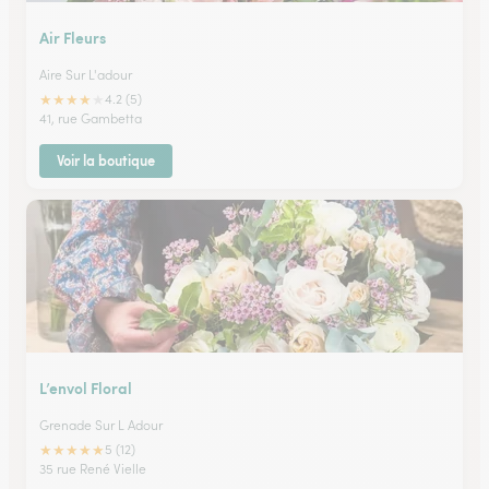
Air Fleurs
Aire Sur L'adour
★
★
★
★
★
4.2 (5)
41, rue Gambetta
Voir la boutique
L’envol Floral
Grenade Sur L Adour
★
★
★
★
★
5 (12)
35 rue René Vielle