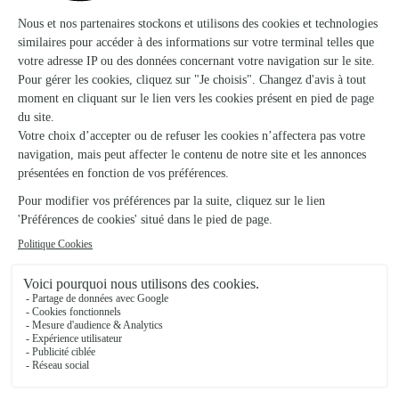
Monceau Fleurs
PAU
★
★
★
★
★
4.3 (129)
150 avenue Alfred Nobel
Voir la boutique