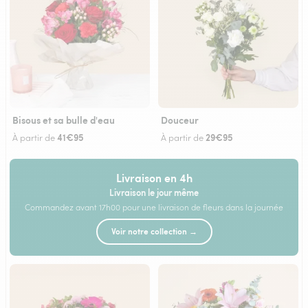
Bisous et sa bulle d'eau
Douceur
41€95
29€95
À partir de
À partir de
Livraison en 4h
Livraison le jour même
Commandez avant 17h00 pour une livraison de fleurs dans la journée
Voir notre collection →