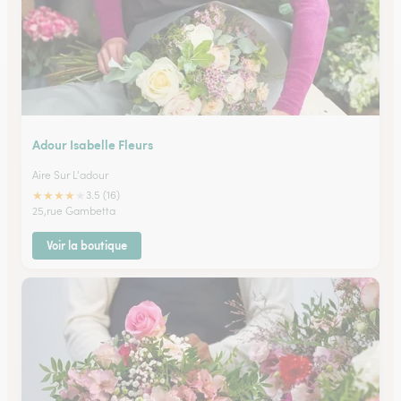
Adour Isabelle Fleurs
Aire Sur L'adour
★
★
★
★
★
3.5 (16)
25,rue Gambetta
Voir la boutique