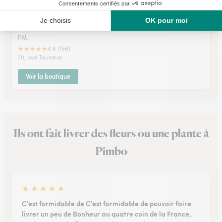
Mikedelacaze Cote Fleuri
PAU
★
★
★
★
★
4.6 (156)
70, bvd Tourasse
Voir la boutique
Ils ont fait livrer des fleurs ou une plante à
Pimbo
★
★
★
★
★
C'est formidable de C'est formidable de pouvoir faire
livrer un peu de Bonheur au quatre coin de la France,