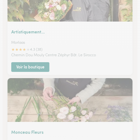
Artistiquement…
Morlaas
★
★
★
★
★
4.3 (38)
Chemin Dou Mouly Centre Zéphyr Bât. Le Sirocco
Voir la boutique
Monceau Fleurs