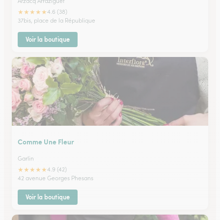
Arzacq Arraziguet
★
★
★
★
★
4.6 (38)
37bis, place de la République
Voir la boutique
Comme Une Fleur
Garlin
★
★
★
★
★
4.9 (42)
42 avenue Georges Phesans
Voir la boutique