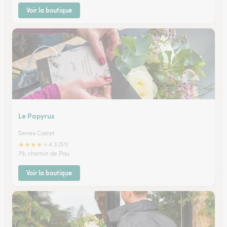
Voir la boutique
Le Papyrus
Serres Castet
★
★
★
★
★
4.3 (51)
79, chemin de Pau
Voir la boutique