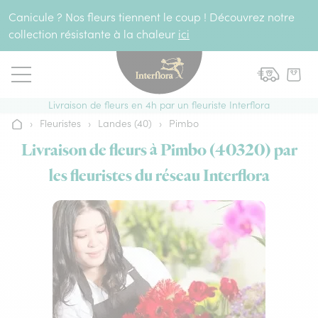
Aller au contenu
Canicule ? Nos fleurs tiennent le coup ! Découvrez notre
collection résistante à la chaleur
ici
Livraison de fleurs en 4h par un fleuriste Interflora
›
Fleuristes
›
Landes (40)
›
Pimbo
Accueil
Livraison de fleurs à Pimbo (40320) par
les fleuristes du réseau Interflora