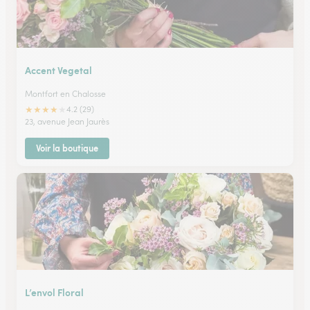
Accent Vegetal
Montfort en Chalosse
★
★
★
★
★
4.2 (29)
23, avenue Jean Jaurès
Voir la boutique
L’envol Floral