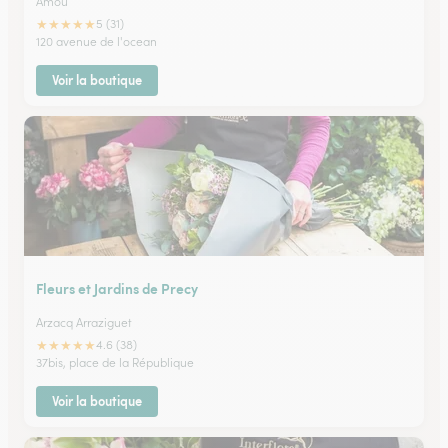
Amou
★
★
★
★
★
5 (31)
120 avenue de l'ocean
Voir la boutique
Fleurs et Jardins de Precy
Arzacq Arraziguet
★
★
★
★
★
4.6 (38)
37bis, place de la République
Voir la boutique