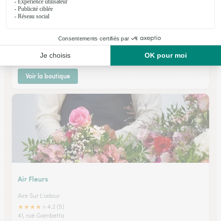
Adour Isabelle Fleurs
Aire Sur L'adour
★
★
★
★
★
3.5 (16)
25,rue Gambetta
Voir la boutique
Air Fleurs
Aire Sur L'adour
★
★
★
★
★
4.2 (5)
41, rue Gambetta