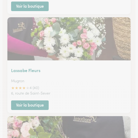
Voir la boutique
Lassabe Fleurs
Mugron
★
★
★
★
★
4 (40)
6, route de Saint-Sever
Voir la boutique