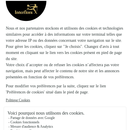
La Fleur Par Santana
Salies de Bearn
★
★
★
★
★
4.9 (56)
8 rue Saint Vincent
Voir la boutique