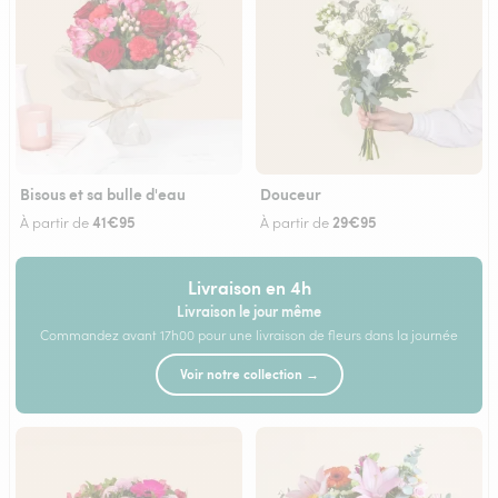
Bisous et sa bulle d'eau
Douceur
41€95
29€95
À partir de
À partir de
Livraison en 4h
Livraison le jour même
Commandez avant 17h00 pour une livraison de fleurs dans la journée
Voir notre collection →