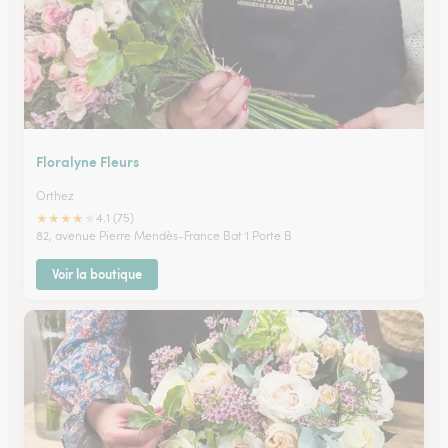
Floralyne Fleurs
Orthez
★
★
★
★
★
4.1 (75)
82, avenue Pierre Mendès-France Bat 1 Porte B
Voir la boutique