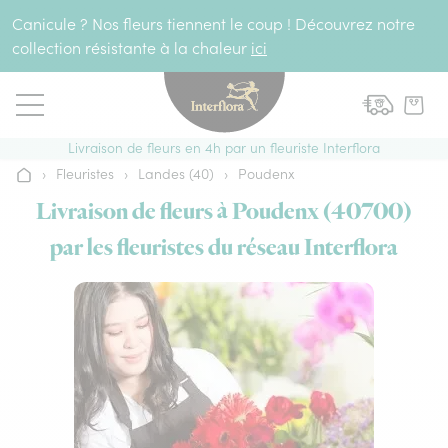
Aller au contenu
Canicule ? Nos fleurs tiennent le coup ! Découvrez notre
collection résistante à la chaleur
ici
Livraison de fleurs en 4h par un fleuriste Interflora
›
Fleuristes
›
Landes (40)
›
Poudenx
Accueil
Livraison de fleurs à Poudenx (40700)
par les fleuristes du réseau Interflora