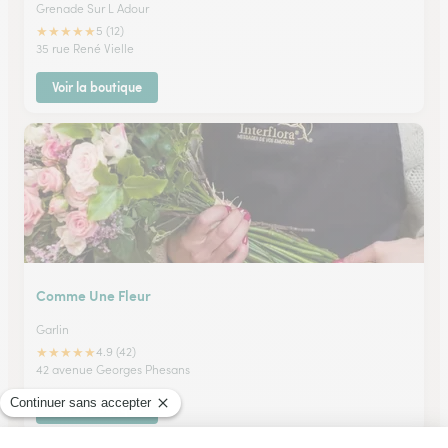
Grenade Sur L Adour
★
★
★
★
★
5 (12)
35 rue René Vielle
Voir la boutique
Comme Une Fleur
Garlin
★
★
★
★
★
4.9 (42)
42 avenue Georges Phesans
Voir la boutique