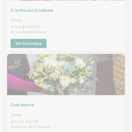
S. le Moulec G.labaste
Orthez
★
★
★
★
★
4.6 (25)
39, rue Aristide Briand
Voir la boutique
Cote Nature
Orthez
★
★
★
★
★
4.5 (8)
16 avenue de la Moutete