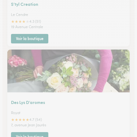
S’tyl Creation
Le Cendre
★
★
★
★
★
4.3 (51)
19 Avenue Centrale
Voir la boutique
Des Lys D’aromes
Royat
★
★
★
★
★
4.7 (54)
7, avenue Jean Jaurès
Voir la boutique