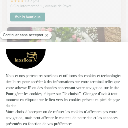
★
★
★
★
★
4.2 (25)
C.Cial Intermarché 10, avenue de Royat
Voir la boutique
Arum
Beaumont
★
★
★
★
★
4.7 (23)
4, avenue du Mont Dore
Voir la boutique