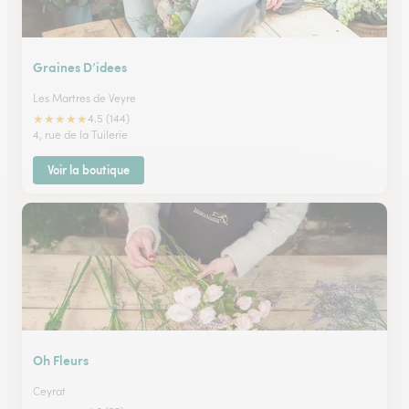
Graines D’idees
Les Martres de Veyre
★
★
★
★
★
4.5 (144)
4, rue de la Tuilerie
Voir la boutique
Oh Fleurs
Ceyrat