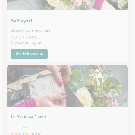
Au Muguet
Besse et Saint Anastaise
★
★
★
★
★
4.8 (13)
3, place de l'Eglise
Voir la boutique
La B’o Aime Floral
Champeix
★
★
★
★
★
4.5 (46)