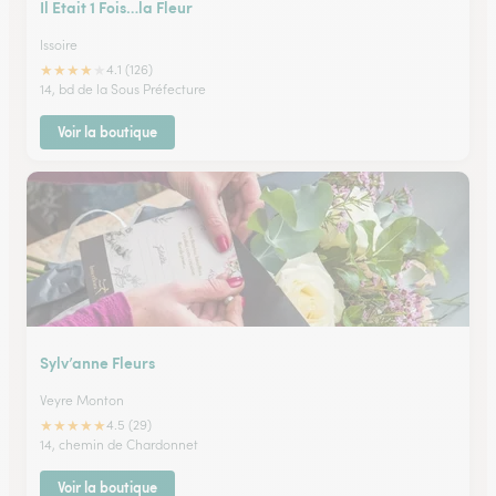
Il Etait 1 Fois…la Fleur
Issoire
★
★
★
★
★
4.1 (126)
14, bd de la Sous Préfecture
Voir la boutique
Sylv’anne Fleurs
Veyre Monton
★
★
★
★
★
4.5 (29)
14, chemin de Chardonnet
Voir la boutique