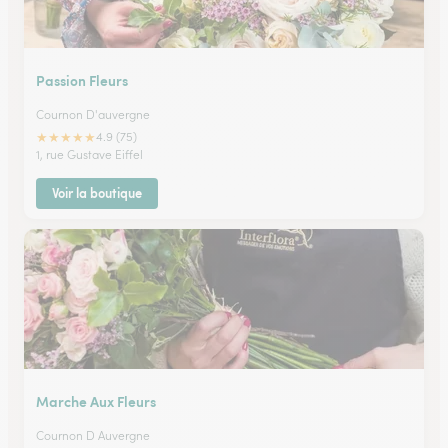
Passion Fleurs
Cournon D'auvergne
★
★
★
★
★
4.9 (75)
1, rue Gustave Eiffel
Voir la boutique
Marche Aux Fleurs
Cournon D Auvergne