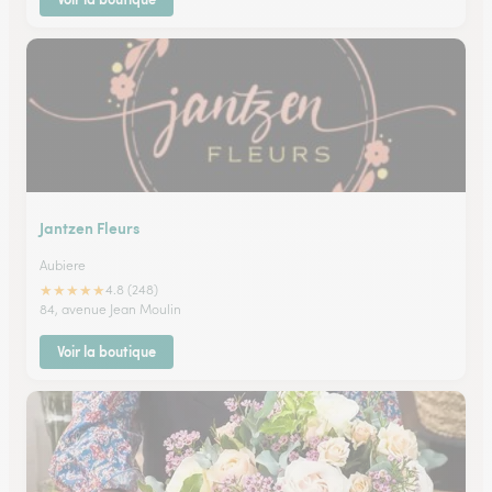
Jantzen Fleurs
Aubiere
★
★
★
★
★
4.8 (248)
84, avenue Jean Moulin
Voir la boutique