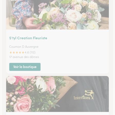
S’tyl Creation Fleuriste
Cournon D Auvergne
★
★
★
★
★
4.6 (112)
17 avenue des dômes
Voir la boutique