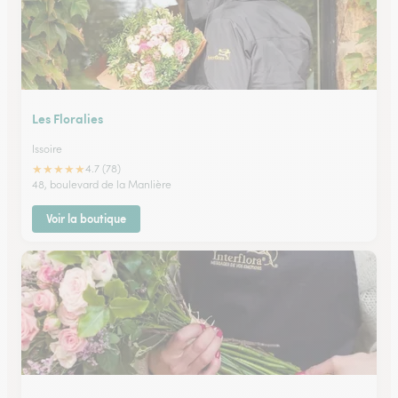
Les Floralies
Issoire
★
★
★
★
★
4.7 (78)
48, boulevard de la Manlière
Voir la boutique