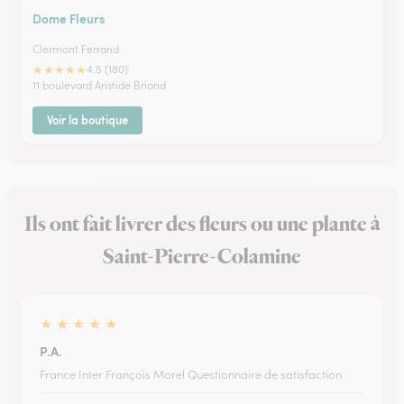
Dome Fleurs
Clermont Ferrand
★
★
★
★
★
4.5 (180)
11 boulevard Aristide Briand
Voir la boutique
Ils ont fait livrer des fleurs ou une plante à
Saint-Pierre-Colamine
★
★
★
★
★
P.A.
France Inter François Morel Questionnaire de satisfaction