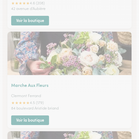
★
★
★
★
★
4.6 (208)
42 avenue d'Aubière
Voir la boutique
Marche Aux Fleurs
Clermont Ferrand
★
★
★
★
★
4.5 (179)
84 boulevard Aristide briand
Voir la boutique