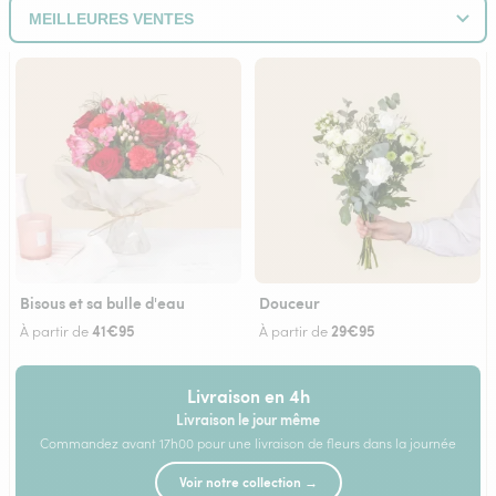
Bisous et sa bulle d'eau
Douceur
41€95
29€95
À partir de
À partir de
Livraison en 4h
Livraison le jour même
Commandez avant 17h00 pour une livraison de fleurs dans la journée
Voir notre collection →