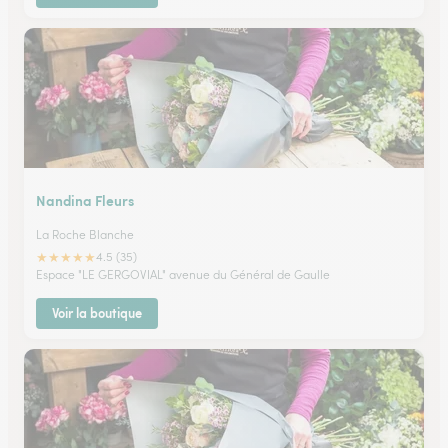
Nandina Fleurs
La Roche Blanche
★
★
★
★
★
4.5 (35)
Espace "LE GERGOVIAL" avenue du Général de Gaulle
Voir la boutique