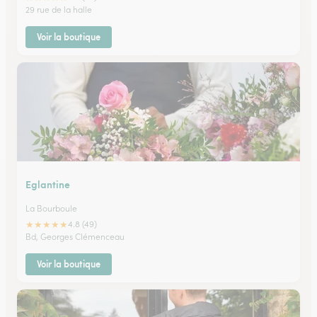
29 rue de la halle
Voir la boutique
Eglantine
La Bourboule
★
★
★
★
★
4.8 (49)
Bd, Georges Clémenceau
Voir la boutique