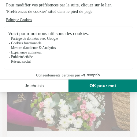
Marche Aux Fleurs
Beaumont
★
★
★
★
★
4.3 (261)
359 route de Romagnat
Voir la boutique