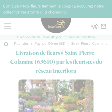
Aller au contenu
Canicule ? Nos fleurs tiennent le coup ! Découvrez notre
collection résistante à la chaleur
ici
Livraison de fleurs en 4h par un fleuriste Interflora
›
Fleuristes
›
Puy-de-Dôme (63)
›
Saint-Pierre-Colamine
Accueil
Livraison de fleurs à Saint-Pierre-
Colamine (63610) par les fleuristes du
réseau Interflora