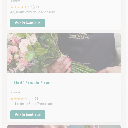
Issoire
★
★
★
★
★
4.7 (78)
48, boulevard de la Manlière
Voir la boutique
Il Etait 1 Fois…la Fleur
Issoire
★
★
★
★
★
4.1 (126)
14, bd de la Sous Préfecture
Voir la boutique