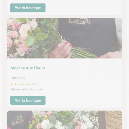
Voir la boutique
Marche Aux Fleurs
Lempdes
★
★
★
★
★
4 (221)
34 rue de la Rochelle
Voir la boutique