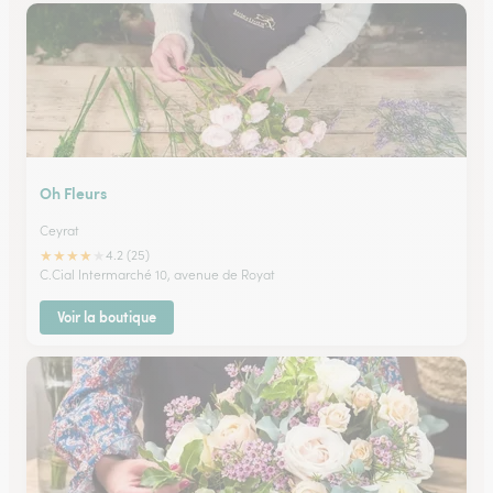
Oh Fleurs
Ceyrat
★
★
★
★
★
4.2 (25)
C.Cial Intermarché 10, avenue de Royat
Voir la boutique