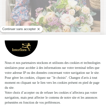
Passion Fleurs
Cournon D'auvergne
★
★
★
★
★
4.9 (75)
1, rue Gustave Eiffel
Voir la boutique