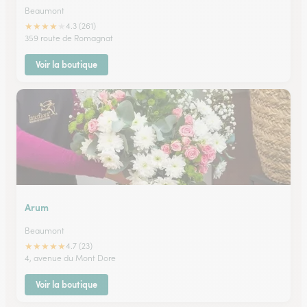
Beaumont
★
★
★
★
★
4.3 (261)
359 route de Romagnat
Voir la boutique
Arum
Beaumont
★
★
★
★
★
4.7 (23)
4, avenue du Mont Dore
Voir la boutique