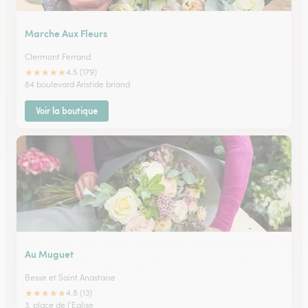
Marche Aux Fleurs
Clermont Ferrand
★
★
★
★
★
4.5 (179)
84 boulevard Aristide briand
Voir la boutique
Au Muguet
Besse et Saint Anastaise
★
★
★
★
★
4.8 (13)
3, place de l'Eglise