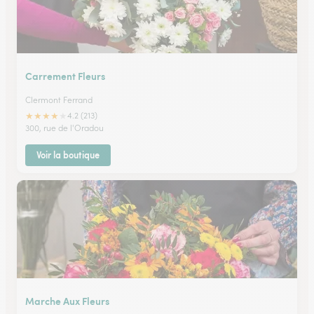
Carrement Fleurs
Clermont Ferrand
★
★
★
★
★
4.2 (213)
300, rue de l'Oradou
Voir la boutique
Marche Aux Fleurs