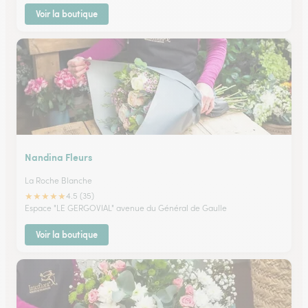
Voir la boutique
Nandina Fleurs
La Roche Blanche
★
★
★
★
★
4.5 (35)
Espace "LE GERGOVIAL" avenue du Général de Gaulle
Voir la boutique