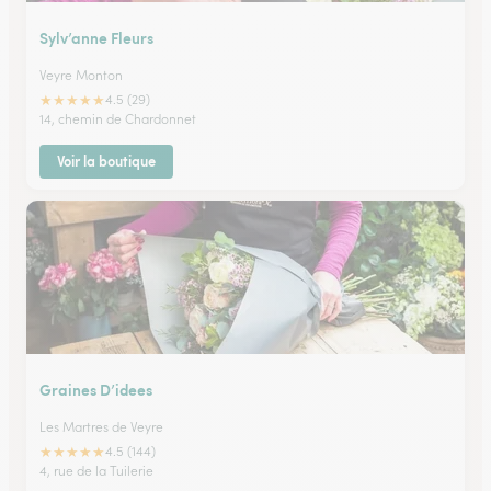
Sylv’anne Fleurs
Veyre Monton
★
★
★
★
★
4.5 (29)
14, chemin de Chardonnet
Voir la boutique
Graines D’idees
Les Martres de Veyre
★
★
★
★
★
4.5 (144)
4, rue de la Tuilerie