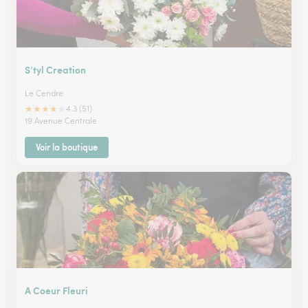
S’tyl Creation
Le Cendre
★
★
★
★
★
4.3 (51)
19 Avenue Centrale
Voir la boutique
A Coeur Fleuri