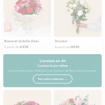
Bisous et sa bulle d'eau
Douceur
41€95
29€95
À partir de
À partir de
Livraison en 4h
Livraison le jour même
Commandez avant 17h00 pour une livraison de fleurs dans la journée
Voir notre collection →