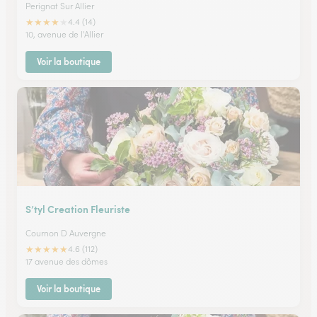
Perignat Sur Allier
★
★
★
★
★
4.4 (14)
10, avenue de l'Allier
Voir la boutique
S’tyl Creation Fleuriste
Cournon D Auvergne
★
★
★
★
★
4.6 (112)
17 avenue des dômes
Voir la boutique