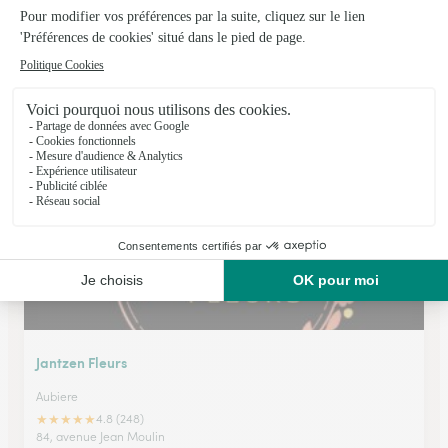
Marche Aux Fleurs
Cournon D Auvergne
★
★
★
★
★
4.6 (208)
42 avenue d'Aubière
Voir la boutique
Jantzen Fleurs
Aubiere
★
★
★
★
★
4.8 (248)
84, avenue Jean Moulin