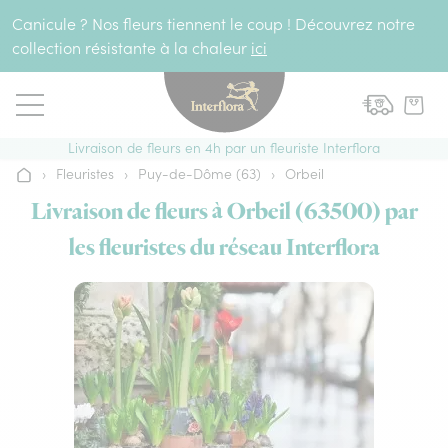
Aller au contenu
Canicule ? Nos fleurs tiennent le coup ! Découvrez notre
collection résistante à la chaleur
ici
Livraison de fleurs en 4h par un fleuriste Interflora
›
Fleuristes
›
Puy-de-Dôme (63)
›
Orbeil
Accueil
Livraison de fleurs à Orbeil (63500) par
les fleuristes du réseau Interflora