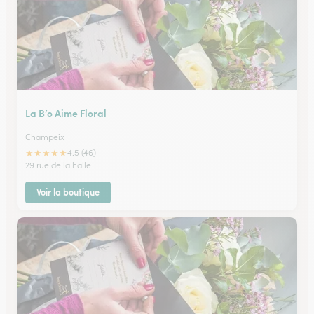
La B’o Aime Floral
Champeix
★
★
★
★
★
4.5 (46)
29 rue de la halle
Voir la boutique