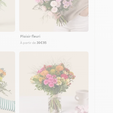
Plaisir fleuri
36€95
À partir de