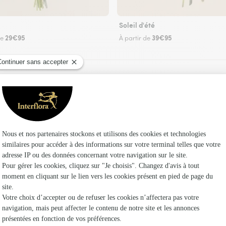
Soleil d'été
29€95
39€95
de
À partir de
Faire livrer des fleurs
 fleuriste Interflora à Gennes-Ivergny et dans s
Les fleuri
Fleuristes
Fleuristes 