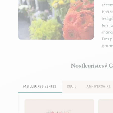
récem
bon sc
indigè
territ
manque
Des p
garant
Nos fleuristes à 
MEILLEURES VENTES
DEUIL
ANNIVERSAIRE