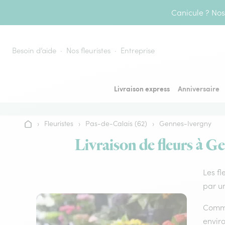
Aller au contenu
Canicule ? Nos 
Besoin d’aide
Nos fleuristes
Entreprise
Livraison express
Anniversaire
›
Fleuristes
›
Pas-de-Calais (62)
›
Gennes-Ivergny
Accueil
Livraison de fleurs à Ge
Les fl
par un
Comme 
envir