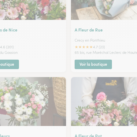
s de Nice
A Fleur de Rue
Crecy en Ponthieu
★
★
★
★
★
4.6 (201)
4.7 (23)
du Gassion
65 bis, rue Maréchal Leclerc de Hau
 boutique
Voir la boutique
leurs
A Fleur de Pot