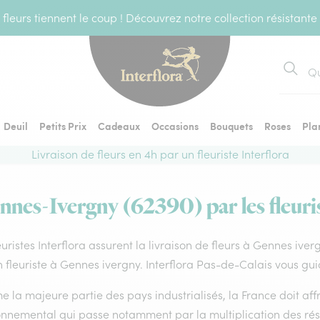
fleurs tiennent le coup ! Découvrez notre collection résistante
Recher
Deuil
Petits Prix
Cadeaux
Occasions
Bouquets
Roses
Pla
Livraison de fleurs en 4h par un fleuriste Interflora
nnes-Ivergny (62390) par les fleuri
euristes Interflora assurent la livraison de fleurs à Gennes iver
 fleuriste à Gennes ivergny. Interflora Pas-de-Calais vous gui
la majeure partie des pays industrialisés, la France doit affro
onnemental qui passe notamment par la multiplication des rése