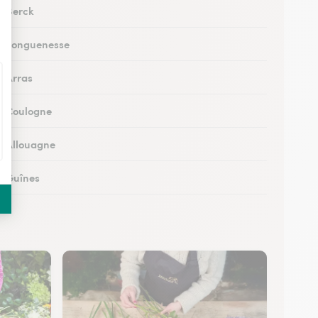
à Berck
 à Longuenesse
à Arras
 à Coulogne
 à Allouagne
 à Guînes
 à Méricourt
 à Rang-du-Fliers