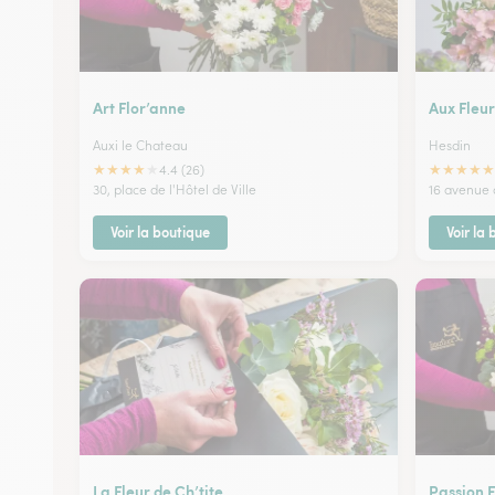
Art Flor’anne
Aux Fleur
Auxi le Chateau
Hesdin
★
★
★
★
★
★
★
★
★
★
4.4 (26)
30, place de l'Hôtel de Ville
16 avenue 
Voir la boutique
Voir la
La Fleur de Ch’tite
Passion F