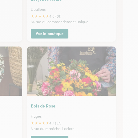
Doullens
★
★
★
★
★
4.8 (61)
34 rue du commandement unique
Voir la boutique
Bois de Rose
Fruges
★
★
★
★
★
4.7 (37)
3 rue du maréchal Leclerc