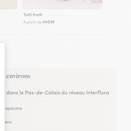
Tutti frutti
44€95
À partir de
es environs
stes dans le Pas-de-Calais du réseau Interflora
 à Bapaume
à Lens