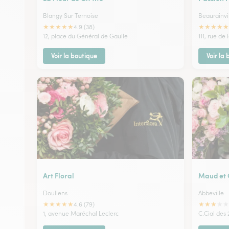
Blangy Sur Ternoise
Beaurainvi
★
★
★
★
★
★
★
★
★
★
4.9 (38)
12, place du Général de Gaulle
111, rue de 
Voir la boutique
Voir la
Art Floral
Maud et 
Doullens
Abbeville
★
★
★
★
★
★
★
★
★
★
4.6 (79)
1, avenue Maréchal Leclerc
C.Cial des 