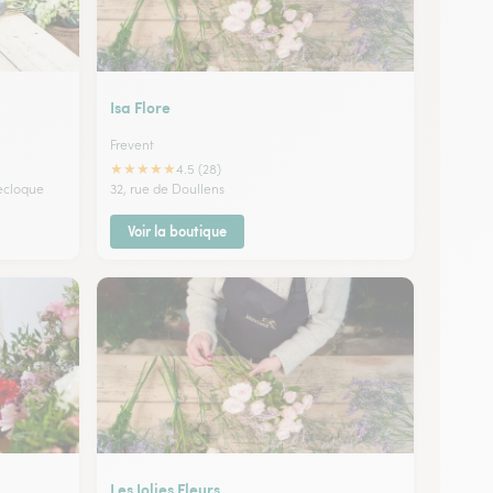
Isa Flore
Frevent
★
★
★
★
★
4.5 (28)
tecloque
32, rue de Doullens
Voir la boutique
Les Jolies Fleurs