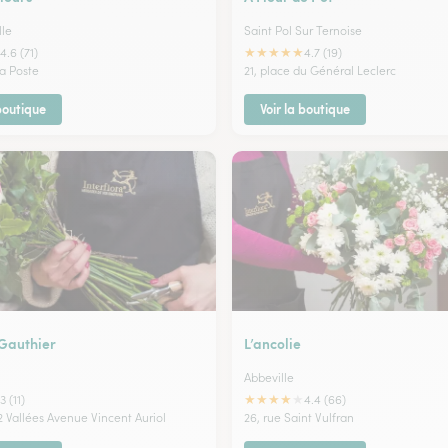
lle
Saint Pol Sur Ternoise
★
★
★
★
★
4.6 (71)
4.7 (19)
la Poste
21, place du Général Leclerc
 boutique
Voir la boutique
Gauthier
L’ancolie
Abbeville
★
★
★
★
★
3 (11)
4.4 (66)
2 Vallées Avenue Vincent Auriol
26, rue Saint Vulfran