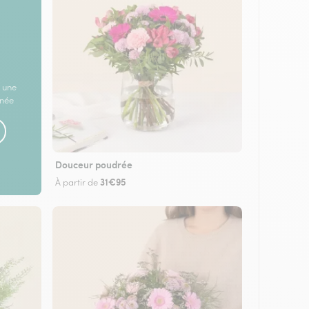
 une
rnée
Douceur poudrée
31€95
À partir de