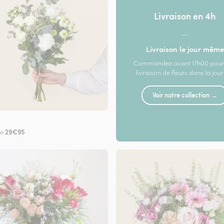
Livraison en 4h
—
Livraison le jour même
Commandez avant 17h00 pour
livraison de fleurs dans la jou
Voir notre collection →
29€95
de