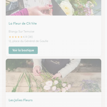
La Fleur de Ch’tite
Blangy Sur Ternoise
★
★
★
★
★
4.9 (38)
12, place du Général de Gaulle
Voir la boutique
Les Jolies Fleurs