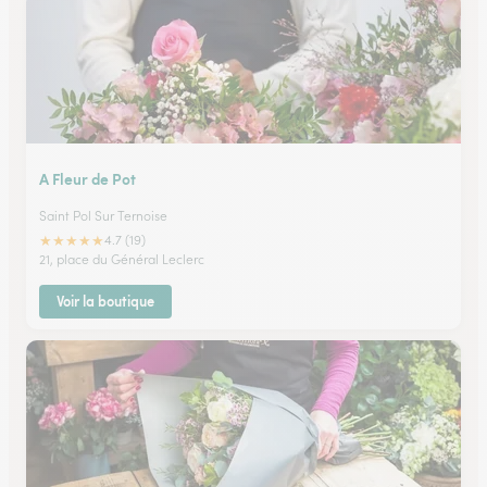
A Fleur de Pot
Saint Pol Sur Ternoise
★
★
★
★
★
4.7 (19)
21, place du Général Leclerc
Voir la boutique