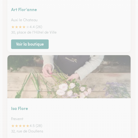
Art Flor’anne
Auxi le Chateau
★
★
★
★
★
4.4 (26)
30, place de l'Hôtel de Ville
Voir la boutique
Isa Flore
Frevent
★
★
★
★
★
4.5 (28)
32, rue de Doullens