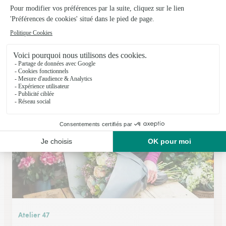
Bois de Rose
Fruges
★
★
★
★
★
4.7 (37)
3 rue du maréchal Leclerc
Voir la boutique
Atelier 47