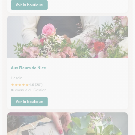
Voir la boutique
Aux Fleurs de Nice
Hesdin
★
★
★
★
★
4.6 (201)
16 avenue du Gassion
Voir la boutique