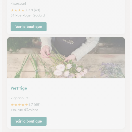
Flixecourt
★
★
★
★
★
3.9 (49)
34 Rue Roger Godard
Voir la boutique
Vert’tige
Vignacourt
★
★
★
★
★
4.7 (65)
198, rue d'Amiens
Voir la boutique