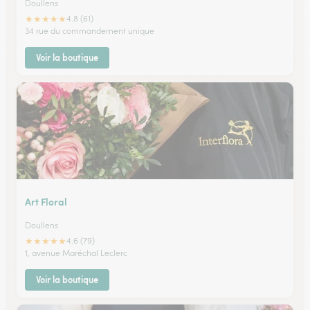
Doullens
★
★
★
★
★
4.8 (61)
34 rue du commandement unique
Voir la boutique
Art Floral
Doullens
★
★
★
★
★
4.6 (79)
1, avenue Maréchal Leclerc
Voir la boutique