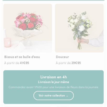
Bisous et sa bulle d'eau
Douceur
41€95
29€95
À partir de
À partir de
Livraison en 4h
Livraison le jour même
Commandez avant 17h00 pour une livraison de fleurs dans la journée
Voir notre collection →