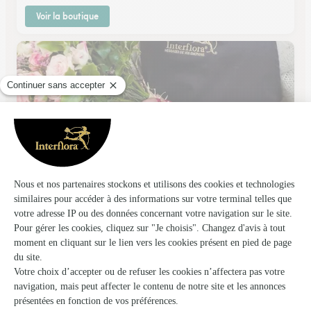
Voir la boutique
Maud et Gauthier
Abbeville
★
★
★
★
★
3 (11)
C.Cial des 2 Vallées Avenue Vincent Auriol
Voir la boutique