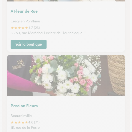
A Fleur de Rue
Crecy en Ponthieu
★
★
★
★
★
4.7 (23)
65 bis, rue Maréchal Leclerc de Hautecloque
Voir la boutique
Passion Fleurs
Beaurainville
★
★
★
★
★
4.6 (71)
111, rue de la Poste