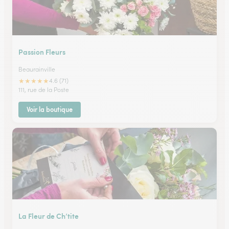
Passion Fleurs
Beaurainville
★
★
★
★
★
4.6 (71)
111, rue de la Poste
Voir la boutique
La Fleur de Ch’tite