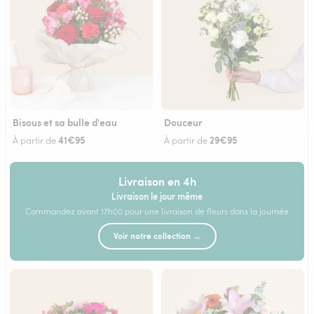
Bisous et sa bulle d'eau
Douceur
41€95
29€95
À partir de
À partir de
Livraison en 4h
Livraison le jour même
Commandez avant 17h00 pour une livraison de fleurs dans la journée
Voir notre collection →