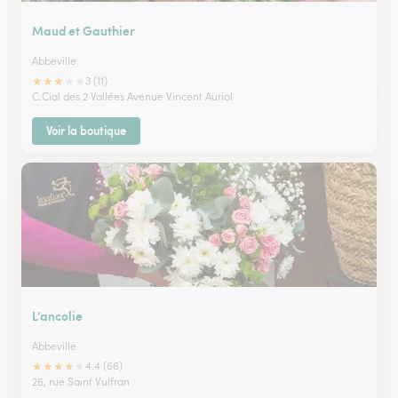
Maud et Gauthier
Abbeville
★
★
★
★
★
3 (11)
C.Cial des 2 Vallées Avenue Vincent Auriol
Voir la boutique
L’ancolie
Abbeville
★
★
★
★
★
4.4 (66)
26, rue Saint Vulfran