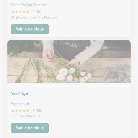
Saint Pol Sur Ternoise
★
★
★
★
★
4.7 (19)
21, place du Général Leclerc
Voir la boutique
Vert’tige
Vignacourt
★
★
★
★
★
4.7 (65)
198, rue d'Amiens
Voir la boutique