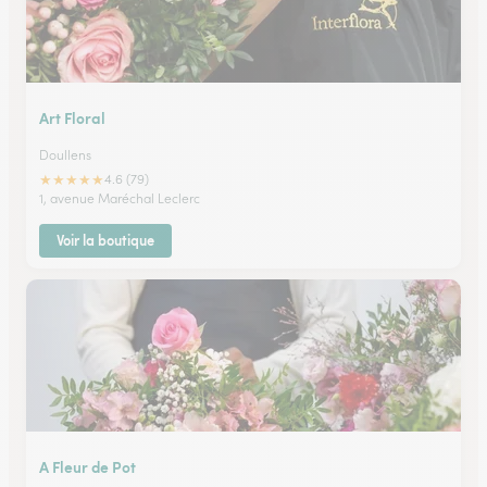
Art Floral
Doullens
★
★
★
★
★
4.6 (79)
1, avenue Maréchal Leclerc
Voir la boutique
A Fleur de Pot