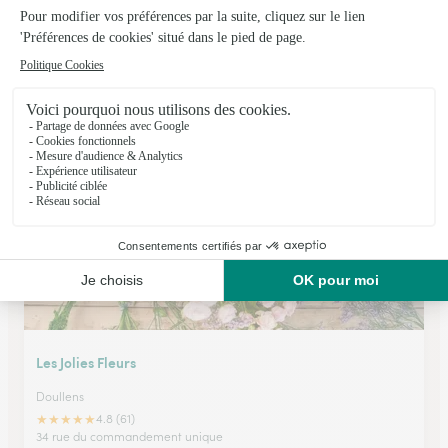
Maud et Gauthier
RUE
★
★
★
★
★
4 (10)
11, place de Verdun
Voir la boutique
Les Jolies Fleurs
Doullens
★
★
★
★
★
4.8 (61)
34 rue du commandement unique