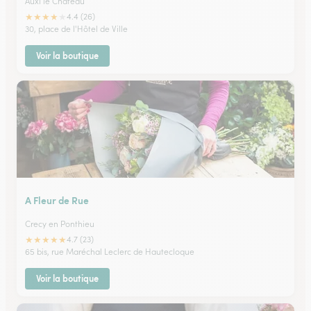
Auxi le Chateau
★
★
★
★
★
4.4 (26)
30, place de l'Hôtel de Ville
Voir la boutique
A Fleur de Rue
Crecy en Ponthieu
★
★
★
★
★
4.7 (23)
65 bis, rue Maréchal Leclerc de Hautecloque
Voir la boutique