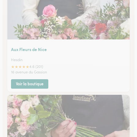
Aux Fleurs de Nice
Hesdin
★
★
★
★
★
4.6 (201)
16 avenue du Gassion
Voir la boutique