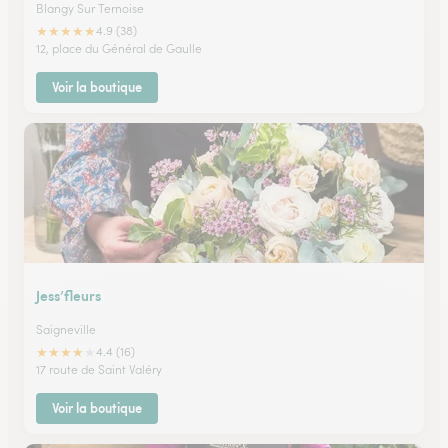
Blangy Sur Ternoise
★
★
★
★
★
4.9 (38)
12, place du Général de Gaulle
Voir la boutique
Jess’fleurs
Saigneville
★
★
★
★
★
4.4 (16)
17 route de Saint Valéry
Voir la boutique