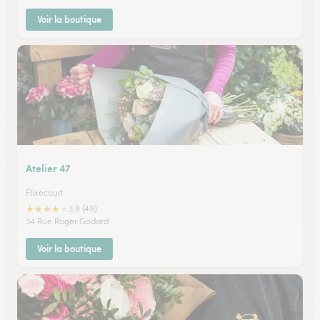
Voir la boutique
Atelier 47
Flixecourt
★
★
★
★
★
3.9 (49)
34 Rue Roger Godard
Voir la boutique