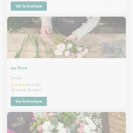
Voir la boutique
Isa Flore
Frevent
★
★
★
★
★
4.5 (28)
32, rue de Doullens
Voir la boutique