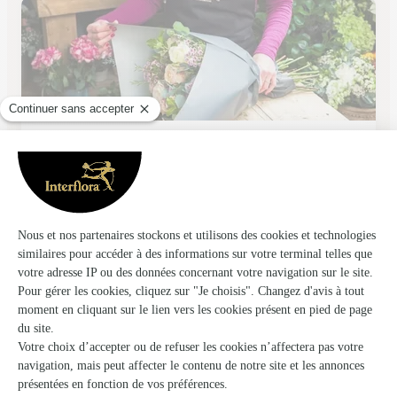
A Fleur de Rue
RUE
★
★
★
★
★
4.5 (115)
50, rue Porte de Becray
Voir la boutique