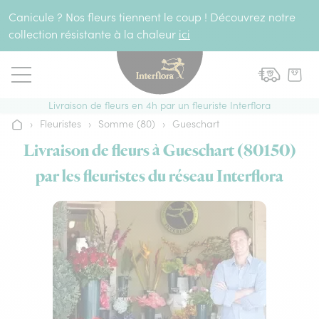
Aller au contenu
Canicule ? Nos fleurs tiennent le coup ! Découvrez notre
collection résistante à la chaleur
ici
Livraison de fleurs en 4h par un fleuriste Interflora
›
Fleuristes
›
Somme (80)
›
Gueschart
Accueil
Livraison de fleurs à Gueschart (80150)
par les fleuristes du réseau Interflora