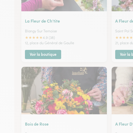
La Fleur de Ch’tite
A Fleur d
Blangy Sur Ternoise
Saint Pol S
★
★
★
★
★
★
★
★
★
★
4.9 (38)
12, place du Général de Gaulle
21, place d
Voir la boutique
Voir la
Bois de Rose
A Fleur D