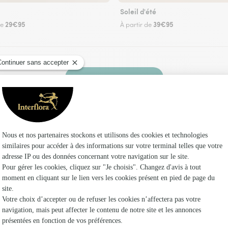
Soleil d'été
29€95
39€95
de
À partir de
Faire livrer des fleurs
 un fleuriste Interflora à Beauvois et dans ses 
Les fleuri
Fleuristes
Fleuristes 
Fleuristes 