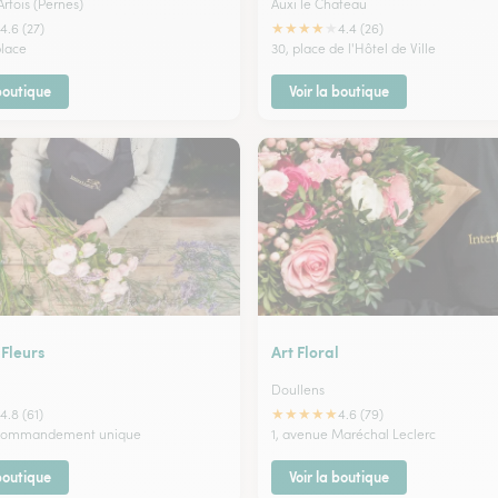
rtois (Pernes)
Auxi le Chateau
★
★
★
★
★
4.6 (27)
4.4 (26)
place
30, place de l'Hôtel de Ville
 boutique
Voir la boutique
 Fleurs
Art Floral
Doullens
★
★
★
★
★
4.8 (61)
4.6 (79)
 commandement unique
1, avenue Maréchal Leclerc
 boutique
Voir la boutique