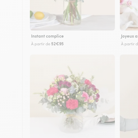
Instant complice
Joyeux a
52€95
À partir de
À partir 