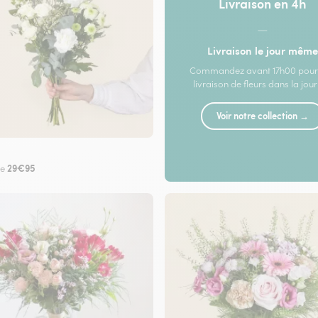
Livraison en 4h
—
Livraison le jour même
Commandez avant 17h00 pour
livraison de fleurs dans la jou
Voir notre collection →
29€95
de