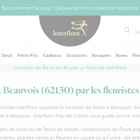
fleurs tiennent le coup ! Découvrez notre collection résistante
Recher
Deuil
Petits Prix
Cadeaux
Occasions
Bouquets
Roses
Pla
Livraison de fleurs en 4h par un fleuriste Interflora
à Beauvois (62130) par les fleuristes
euristes Interflora assurent la livraison de fleurs à Beauvois. B
ste à Beauvois. Interflora Pas-de-Calais vous guide vers le mei
ts de roses ou de fleurs de saison, compositions de fleurs piq
nières, plantes vertes et fleuries en coupe ou à l’unité : les ar