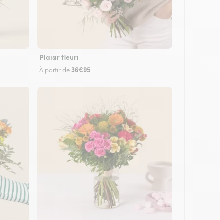
Plaisir fleuri
36€95
À partir de