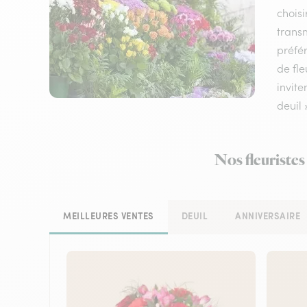
choisi
transm
préfér
de fle
invite
deuil 
Nos fleuristes
MEILLEURES VENTES
DEUIL
ANNIVERSAIRE