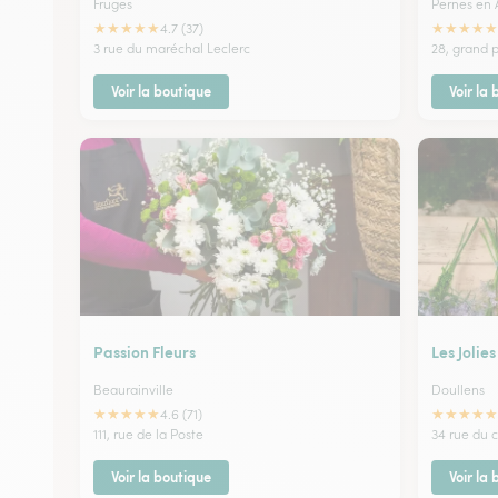
Fruges
Pernes en A
★
★
★
★
★
★
★
★
★
★
4.7 (37)
3 rue du maréchal Leclerc
28, grand 
Voir la boutique
Voir la
Passion Fleurs
Les Jolies
Beaurainville
Doullens
★
★
★
★
★
★
★
★
★
★
4.6 (71)
111, rue de la Poste
34 rue du
Voir la boutique
Voir la