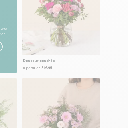
 une
rnée
Douceur poudrée
31€95
À partir de