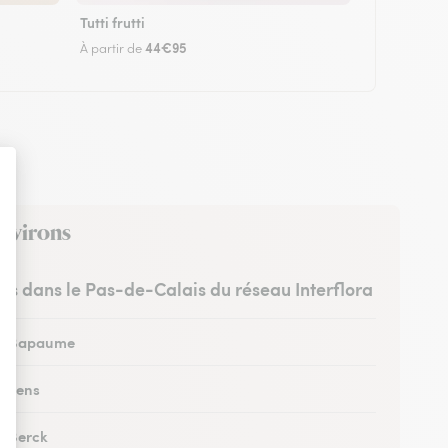
Tutti frutti
44€95
À partir de
environs
stes dans le Pas-de-Calais du réseau Interflora
 à Bapaume
à Lens
à Berck