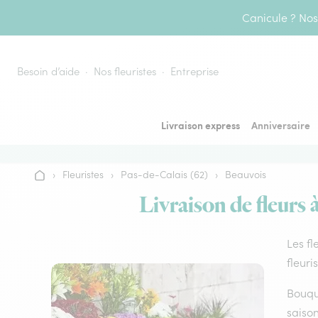
Aller au contenu
Canicule ? Nos 
Besoin d’aide
Nos fleuristes
Entreprise
Livraison express
Anniversaire
›
Fleuristes
›
Pas-de-Calais (62)
›
Beauvois
Accueil
Livraison de fleurs 
Les fl
fleuri
Bouque
saison