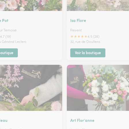
e Pot
Isa Flore
ur Ternoise
Frevent
★
★
★
★
★
4.7 (19)
4.5 (28)
u Général Leclerc
32, rue de Doullens
 boutique
Voir la boutique
’eau
Art Flor’anne