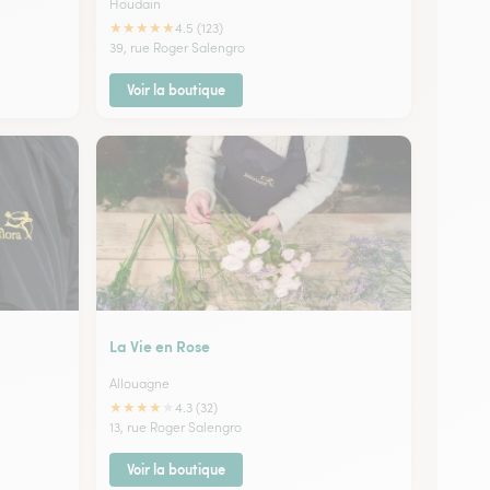
Houdain
★
★
★
★
★
4.5 (123)
39, rue Roger Salengro
Voir la boutique
La Vie en Rose
Allouagne
★
★
★
★
★
4.3 (32)
13, rue Roger Salengro
Voir la boutique