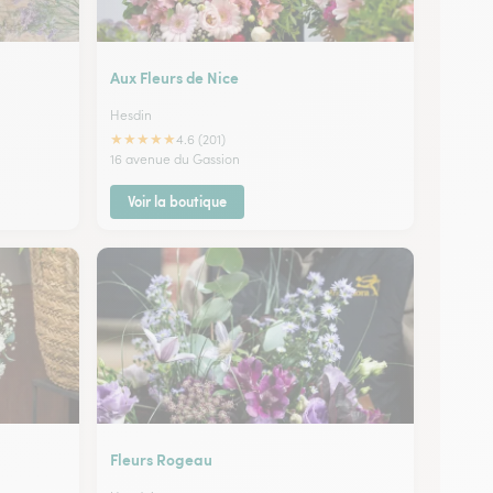
Aux Fleurs de Nice
Hesdin
★
★
★
★
★
4.6 (201)
16 avenue du Gassion
Voir la boutique
Fleurs Rogeau