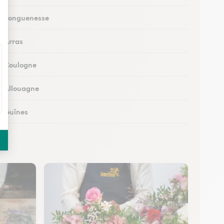
 à Longuenesse
à Arras
 à Coulogne
 à Allouagne
 à Guînes
 à Méricourt
 à Rang-du-Fliers