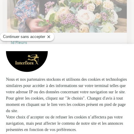
Jd Fleurs
Reims
★
★
★
★
★
4.5 (188)
71 A, boulevard Pommery
Voir la boutique