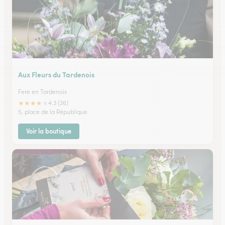
Aux Fleurs du Tardenois
Fere en Tardenois
★
★
★
★
★
4.3 (26)
5, place de la République
Voir la boutique