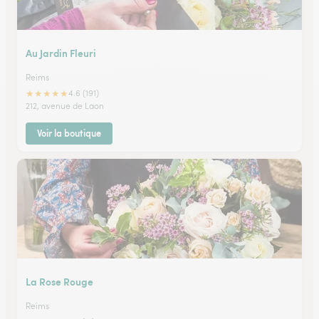
Au Jardin Fleuri
Reims
★
★
★
★
★
4.6 (191)
212, avenue de Laon
Voir la boutique
La Rose Rouge
Reims