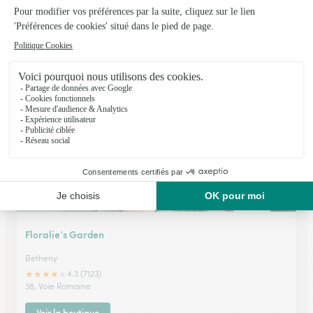
Only Fleurs
Reims
★
★
★
★
★
4.7 (49)
166, avenue Jean Jaurès
Voir la boutique
Floralie’s Garden
Betheny
★
★
★
★
★
4.3 (7123)
38, Voie Romaine