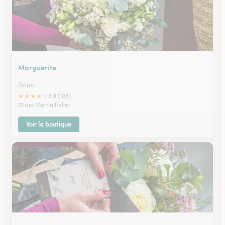
Marguerite
Reims
★
★
★
★
★
3.9 (108)
21 rue Martin Peller
Voir la boutique