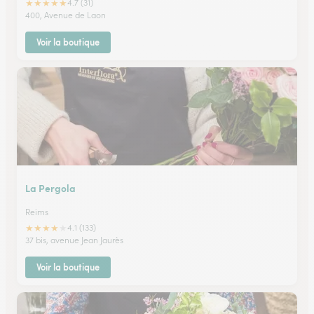
★
★
★
★
★
4.7 (31)
400, Avenue de Laon
Voir la boutique
La Pergola
Reims
★
★
★
★
★
4.1 (133)
37 bis, avenue Jean Jaurès
Voir la boutique