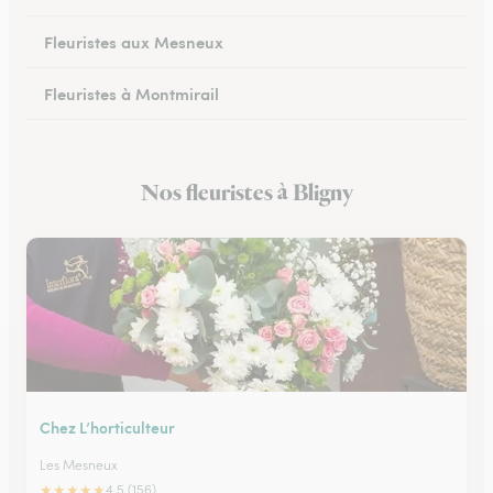
Fleuristes aux Mesneux
Fleuristes à Montmirail
Fleuristes à Dormans
Nos fleuristes à Bligny
Fleuristes à Vitry-le-François
Chez L’horticulteur
Les Mesneux
★
★
★
★
★
4.5 (156)