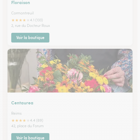
Floraison
Cormontreuil
★
★
★
★
★
4.1 (133)
2, rue du Docteur Roux
Voir la boutique
Centaurea
Reims
★
★
★
★
★
4.4 (69)
42, place du Forum
Voir la boutique