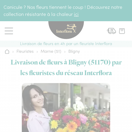
Aller au contenu
Canicule ? Nos fleurs tiennent le coup ! Découvrez notre
collection résistante à la chaleur
ici
Livraison de fleurs en 4h par un fleuriste Interflora
›
Fleuristes
›
Marne (51)
›
Bligny
Accueil
Livraison de fleurs à Bligny (51170) par
les fleuristes du réseau Interflora