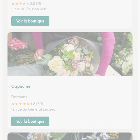
★
★
★
★
★
3.8 (45)
1, rue du Poisson vert
Voir la boutique
Capucine
Dormans
★
★
★
★
★
4.8 (69)
12, rue du Général Leclerc
Voir la boutique