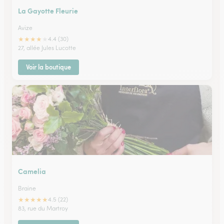
La Gayotte Fleurie
Avize
★
★
★
★
★
4.4 (30)
27, allée Jules Lucotte
Voir la boutique
Camelia
Braine
★
★
★
★
★
4.5 (22)
83, rue du Martroy