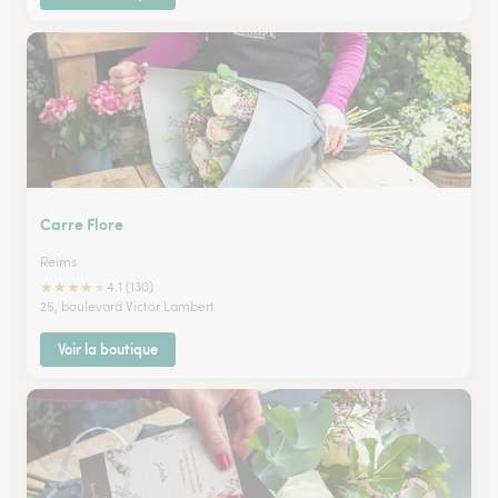
Carre Flore
Reims
★
★
★
★
★
4.1 (130)
25, boulevard Victor Lambert
Voir la boutique