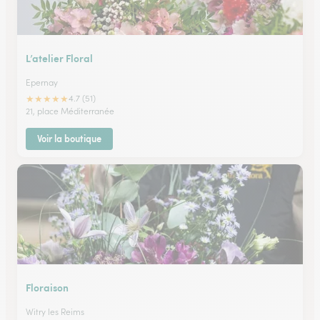
L’atelier Floral
Epernay
★
★
★
★
★
4.7 (51)
21, place Méditerranée
Voir la boutique
Floraison
Witry les Reims