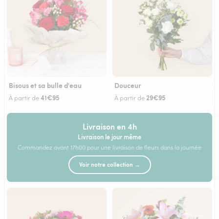
Bisous et sa bulle d'eau
Douceur
41€95
29€95
À partir de
À partir de
Livraison en 4h
Livraison le jour même
Commandez avant 17h00 pour une livraison de fleurs dans la journée
Voir notre collection →