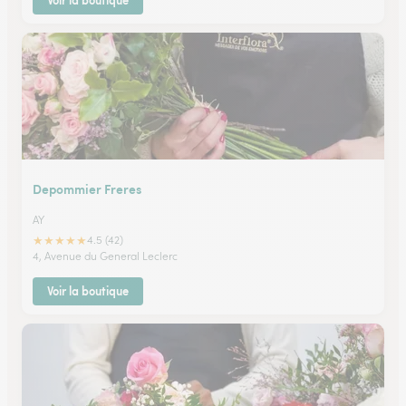
Voir la boutique
Depommier Freres
AY
★
★
★
★
★
4.5 (42)
4, Avenue du General Leclerc
Voir la boutique