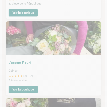
5, place de la République
Voir la boutique
L’accent Fleuri
Coincy
★
★
★
★
★
4.9 (57)
7, Grande Rue
Voir la boutique