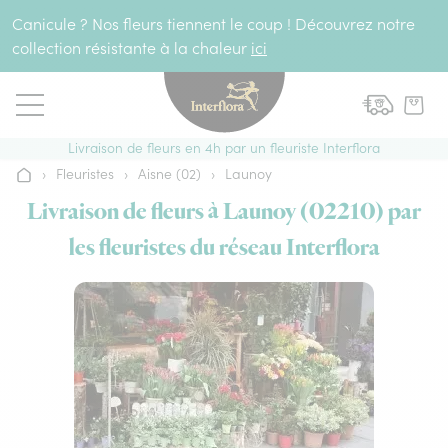
Aller au contenu
Canicule ? Nos fleurs tiennent le coup ! Découvrez notre
collection résistante à la chaleur
ici
Livraison de fleurs en 4h par un fleuriste Interflora
›
Fleuristes
›
Aisne (02)
›
Launoy
Accueil
Livraison de fleurs à Launoy (02210) par
les fleuristes du réseau Interflora