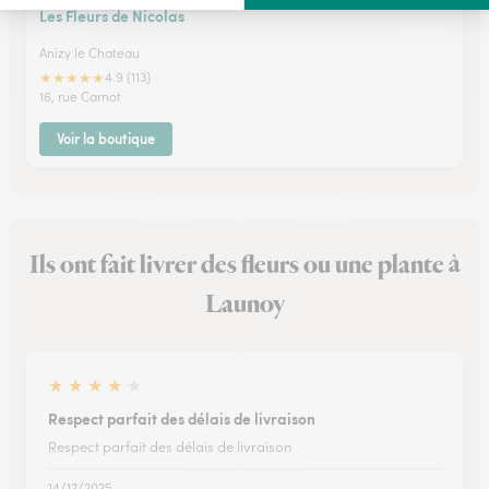
Les Fleurs de Nicolas
Anizy le Chateau
★
★
★
★
★
4.9 (113)
16, rue Carnot
Voir la boutique
Ils ont fait livrer des fleurs ou une plante à
Launoy
★
★
★
★
★
Respect parfait des délais de livraison
Respect parfait des délais de livraison
14/12/2025