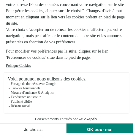
Capucine
Dormans
★
★
★
★
★
4.8 (69)
12, rue du Général Leclerc
Voir la boutique