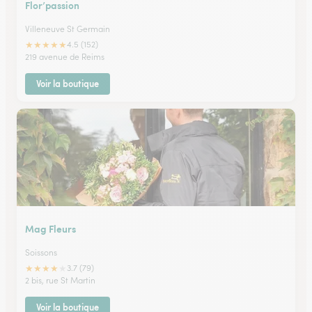
Flor’passion
Villeneuve St Germain
★
★
★
★
★
4.5 (152)
219 avenue de Reims
Voir la boutique
Mag Fleurs
Soissons
★
★
★
★
★
3.7 (79)
2 bis, rue St Martin
Voir la boutique