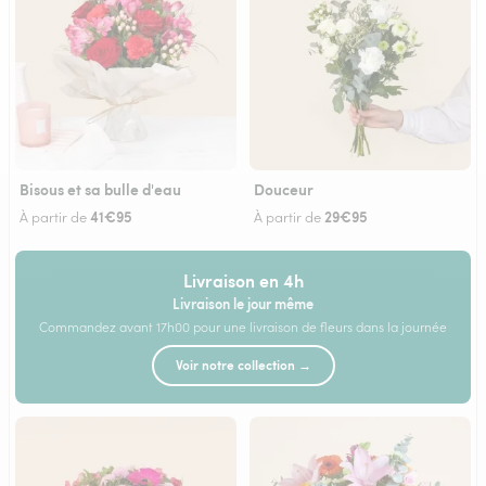
Bisous et sa bulle d'eau
Douceur
41€95
29€95
À partir de
À partir de
Livraison en 4h
Livraison le jour même
Commandez avant 17h00 pour une livraison de fleurs dans la journée
Voir notre collection →