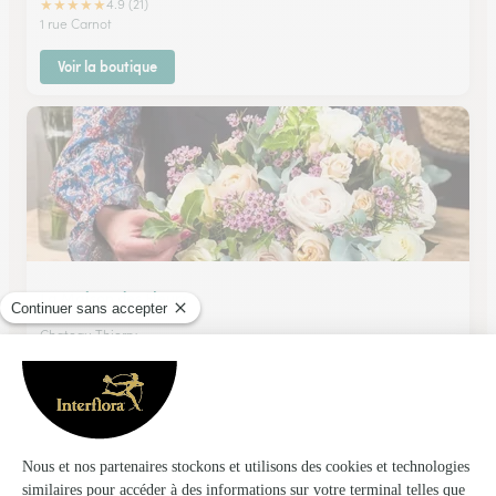
★
★
★
★
★
4.9 (21)
1 rue Carnot
Voir la boutique
La Maison des Fleurs
Chateau Thierry
★
★
★
★
★
4.3 (42)
61, rue Carnot
Voir la boutique