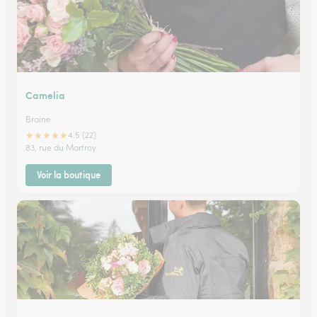
Camelia
Braine
★
★
★
★
★
4.5 (22)
83, rue du Martroy
Voir la boutique