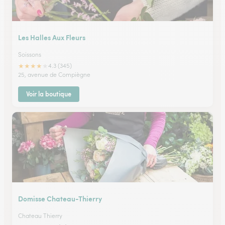
Les Halles Aux Fleurs
Soissons
★
★
★
★
★
4.3 (345)
25, avenue de Compiègne
Voir la boutique
Domisse Chateau-Thierry
Chateau Thierry