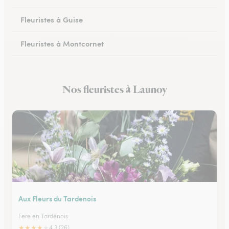
Fleuristes à Guise
Fleuristes à Montcornet
Fleuristes à Condren
Nos fleuristes à Launoy
Fleuristes à Chauny
Aux Fleurs du Tardenois
Fere en Tardenois
★
★
★
★
★
4.3 (26)