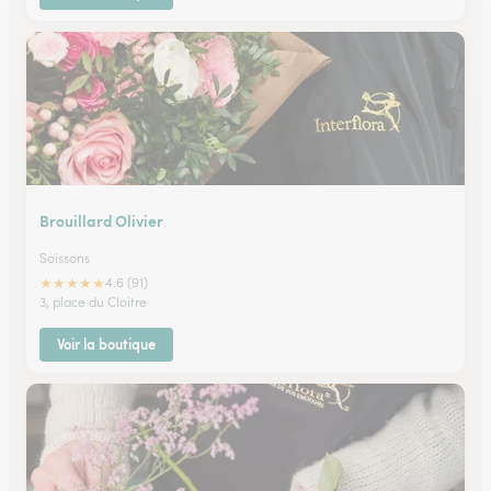
Brouillard Olivier
Soissons
★
★
★
★
★
4.6 (91)
3, place du Cloitre
Voir la boutique